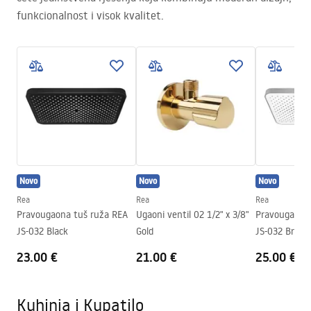
funkcionalnost i visok kvalitet.
Novo
Novo
Novo
Rea
Rea
Rea
Pravougaona tuš ruža REA
Ugaoni ventil 02 1/2" x 3/8"
Pravougaona 
JS-032 Black
Gold
JS-032 Brush
23.00 €
21.00 €
25.00 €
Kuhinja i Kupatilo