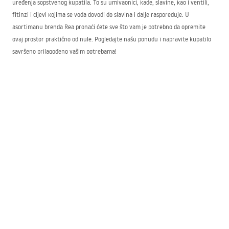
uređenja sopstvenog kupatila. To su umivaonici, kade, slavine, kao i ventili,
fitinzi i cijevi kojima se voda dovodi do slavina i dalje raspoređuje. U
asortimanu brenda Rea pronaći ćete sve što vam je potrebno da opremite
ovaj prostor praktično od nule. Pogledajte našu ponudu i napravite kupatilo
savršeno prilagođeno vašim potrebama!
Najbolja prodavnica slavina i sanitarija – Kupatilo
Rea
Naša prodavnica slavina za kupatilo nudi izuzetno širok izbor proizvoda koje
možete koristiti prilikom uređenja kupatila. Nudimo elegantna vrata, kabine,
kade, umivaonike i slavine koje se savršeno uklapaju i u moderan i u klasičan
stil. Prednosti odabira naše prodavnice uključuju:
imamo jedan od najširih asortimana u oblasti opreme za kupatila – ovdje
ćete sigurno pronaći apsolutno sve o čemu ste maštali,
pružamo kompletnu pomoć pri odabiru pojedinih elemenata i rado dajemo
dodatne informacije,
posebnu pažnju posvećujemo načinu na koji pakujemo kupljene proizvode
– uvijek su zaštićeni tako da im se ništa ne dogodi tokom transporta.
Brinemo da proizvodi koje nudimo budu udobni za korišćenje i čišćenje, kao i
otporni na mehanička oštećenja, koroziju i prekomjerno nakupljanje