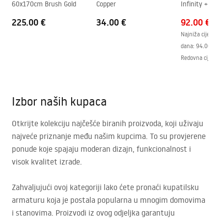
60x170cm Brush Gold
Copper
Infinity + čep
225.00 €
34.00 €
92.00 €
Najniža cijena 
dana:
94.00 €
-
Redovna cijena
Izbor naših kupaca
Otkrijte kolekciju najčešće biranih proizvoda, koji uživaju
najveće priznanje među našim kupcima. To su provjerene
ponude koje spajaju moderan dizajn, funkcionalnost i
visok kvalitet izrade.
Zahvaljujući ovoj kategoriji lako ćete pronaći kupatilsku
armaturu koja je postala popularna u mnogim domovima
i stanovima. Proizvodi iz ovog odjeljka garantuju