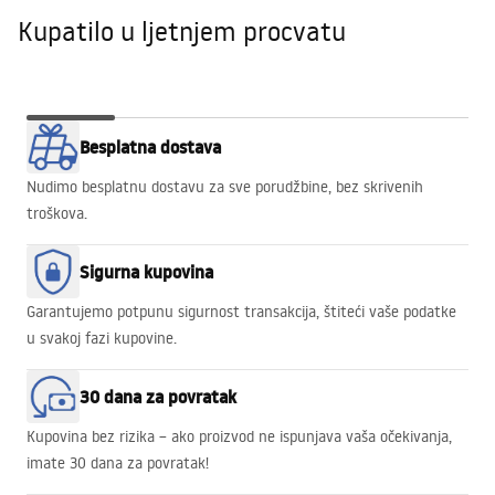
Kupatilo u ljetnjem procvatu
Kupatilo u
GOLD EDGE
WALK-IN
Babilon Gold
KADE
Besplatna dostava
ljetnjem
PROMO!
HEAVEN
procvatu
Nudimo besplatnu dostavu za sve porudžbine, bez skrivenih
troškova.
Sigurna kupovina
Garantujemo potpunu sigurnost transakcija, štiteći vaše podatke
u svakoj fazi kupovine.
30 dana za povratak
Kupovina bez rizika – ako proizvod ne ispunjava vaša očekivanja,
imate 30 dana za povratak!