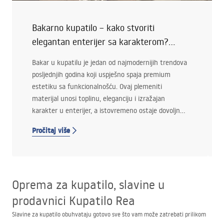
Bakarno kupatilo – kako stvoriti
elegantan enterijer sa karakterom?
Savjeti!
Bakar u kupatilu je jedan od najmodernijih trendova
posljednjih godina koji uspješno spaja premium
estetiku sa funkcionalnošću. Ovaj plemeniti
materijal unosi toplinu, eleganciju i izražajan
karakter u enterijer, a istovremeno ostaje dovoljno
univerzalan da se uklopi i u moderne i u klasične
Pročitaj više
stilove.
Oprema za kupatilo, slavine u
prodavnici Kupatilo Rea
Slavine za kupatilo obuhvataju gotovo sve što vam može zatrebati prilikom