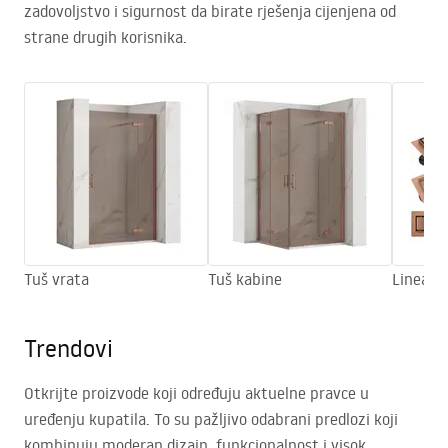
zadovoljstvo i sigurnost da birate rješenja cijenjena od
strane drugih korisnika.
Tuš vrata
Tuš kabine
Linearni
Trendovi
Otkrijte proizvode koji određuju aktuelne pravce u
uređenju kupatila. To su pažljivo odabrani predlozi koji
kombinuju moderan dizajn, funkcionalnost i visok