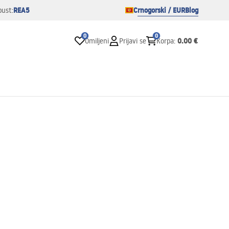
REA5
Crnogorski / EUR
Blog
pust:
0
0
0.00 €
Omiljeni
Prijavi se
Korpa
: