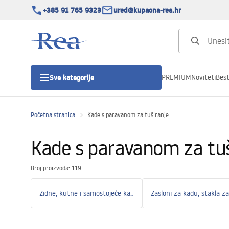
+385 91 765 9323
ured@kupaona-rea.hr
PREMIUM
Noviteti
Best
Sve kategorije
Početna stranica
Kade s paravanom za tuširanje
Tuš kabine
Kade s paravanom za tuš
Tuš vrata
Broj proizvoda: 119
Tuš kade
Zidne, kutne i samostojeće kade
Zasloni za kadu, stakla z
Linearni odvodi