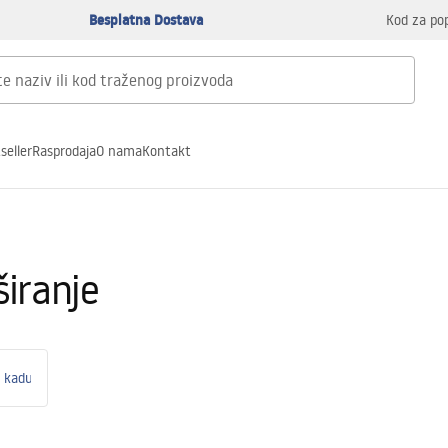
Besplatna Dostava
Kod za po
seller
Rasprodaja
O nama
Kontakt
iranje
a kadu