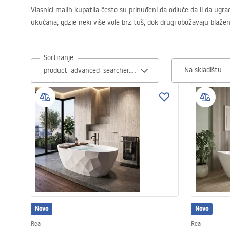
Vlasnici malih kupatila često su prinuđeni da odluče da li da ugra
Zahodi, toaleti
ukućana, gdzie neki više vole brz tuš, dok drugi obožavaju blaž
Umivaonici
Sortiranje
Na skladištu
Kade i paravani
Miješalice, pipe, slavine
Tuševi
Kitchen
Kupaonski pribor
Novo
Novo
Rea
Rea