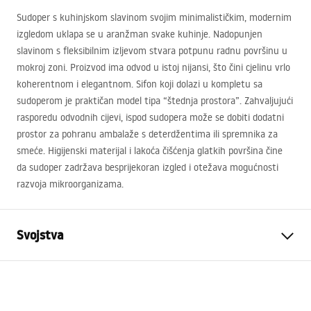
Sudoper s kuhinjskom slavinom svojim minimalističkim, modernim
izgledom uklapa se u aranžman svake kuhinje. Nadopunjen
slavinom s fleksibilnim izljevom stvara potpunu radnu površinu u
mokroj zoni. Proizvod ima odvod u istoj nijansi, što čini cjelinu vrlo
koherentnom i elegantnom. Sifon koji dolazi u kompletu sa
sudoperom je praktičan model tipa “štednja prostora”. Zahvaljujući
rasporedu odvodnih cijevi, ispod sudopera može se dobiti dodatni
prostor za pohranu ambalaže s deterdžentima ili spremnika za
smeće. Higijenski materijal i lakoća čišćenja glatkih površina čine
da sudoper zadržava besprijekoran izgled i otežava mogućnosti
razvoja mikroorganizama.
Svojstva
Duljina sudopera (mm)
620
mm
Širina sudopera (mm)
480
mm