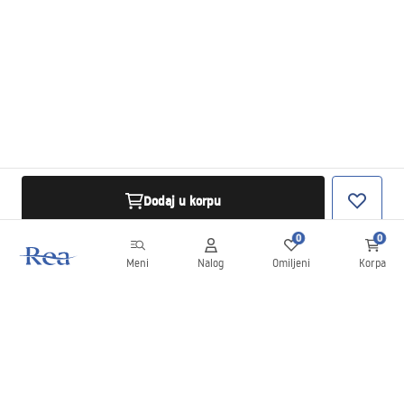
Dodaj u korpu
0
0
Meni
Nalog
Omiljeni
Korpa
Bilten
Budite u toku sa novostima i promocijama!