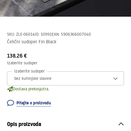
SKU
:
ZLE-06014
ID
:
10991
EAN
:
5906366007040
Čelični sudoper Fin Black
138.26 €
Izaberite sudoper
Izaberite sudoper
Dostava prekosjutra.
Pitajte o proizvodu
Opis proizvoda