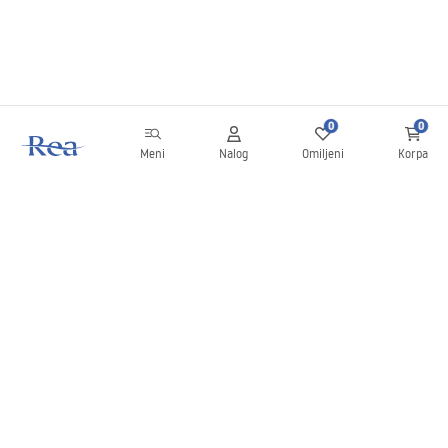
0
0
Meni
Nalog
Omiljeni
Korpa
Bilten
Budite u toku sa novostima i promocijama!
Prijavite se