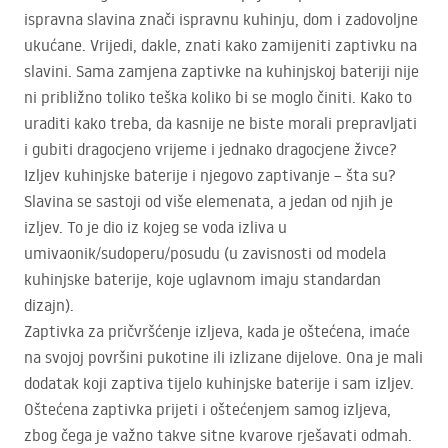
ispravna slavina znači ispravnu kuhinju, dom i zadovoljne
ukućane. Vrijedi, dakle, znati kako zamijeniti zaptivku na
slavini. Sama zamjena zaptivke na kuhinjskoj bateriji nije
ni približno toliko teška koliko bi se moglo činiti. Kako to
uraditi kako treba, da kasnije ne biste morali prepravljati
i gubiti dragocjeno vrijeme i jednako dragocjene živce?
Izljev kuhinjske baterije i njegovo zaptivanje – šta su?
Slavina se sastoji od više elemenata, a jedan od njih je
izljev. To je dio iz kojeg se voda izliva u
umivaonik/sudoperu/posudu (u zavisnosti od modela
kuhinjske baterije, koje uglavnom imaju standardan
dizajn).
Zaptivka za pričvršćenje izljeva, kada je oštećena, imaće
na svojoj površini pukotine ili izlizane dijelove. Ona je mali
dodatak koji zaptiva tijelo kuhinjske baterije i sam izljev.
Oštećena zaptivka prijeti i oštećenjem samog izljeva,
zbog čega je važno takve sitne kvarove rješavati odmah.