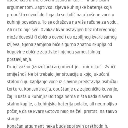
argumentom. Zaptivka izljeva kuhinjske baterije koja
propušta dovodi do toga da se količina utrošene vode u
kuhinji povećava. To se odražava na više račune za vodu.
Ali ni to nije sve. Ovakav kvar ostavljen bez intervencije
može dovesti (i obično dovodi) do ozbiljnog kvara samog
izljeva. Njena zamjena biće sigurno znatno skuplja od
kupovine obične zaptivke i njenog samostalnog
postavljanja.
Drugi važan (izuzetno!) argument je… mir u kući. Zvuči
smiješno? Ne bi trebalo, jer situacija u kojoj ukućani
stalno čuju kapljanje vode iz slavine predstavlja psihičku
torturu. Koncentracija, opuštanje uz zajedničko kuvanje,
čaj ili kafa u kuhinji? Od toga nema ništa kada slavina
stalno kaplje, a
kuhinjska baterija
polako, ali neumoljivo
počinje da se kvari! Gotovo niko ne želi pristati na takvo
stanje.
Konačan argument neka bude spoj svih prethodnih: