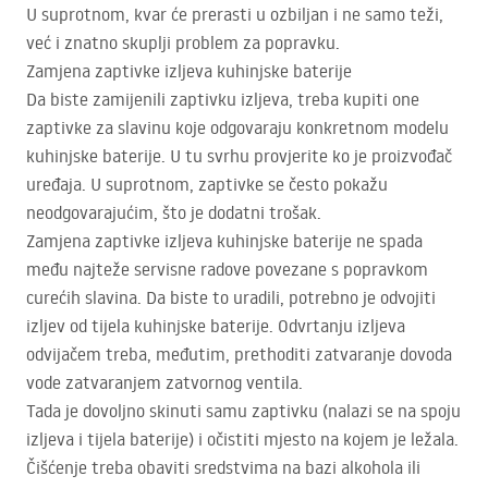
U suprotnom, kvar će prerasti u ozbiljan i ne samo teži,
već i znatno skuplji problem za popravku.
Zamjena zaptivke izljeva kuhinjske baterije
Da biste zamijenili zaptivku izljeva, treba kupiti one
zaptivke za slavinu koje odgovaraju konkretnom modelu
kuhinjske baterije. U tu svrhu provjerite ko je proizvođač
uređaja. U suprotnom, zaptivke se često pokažu
neodgovarajućim, što je dodatni trošak.
Zamjena zaptivke izljeva kuhinjske baterije ne spada
među najteže servisne radove povezane s popravkom
curećih slavina. Da biste to uradili, potrebno je odvojiti
izljev od tijela kuhinjske baterije. Odvrtanju izljeva
odvijačem treba, međutim, prethoditi zatvaranje dovoda
vode zatvaranjem zatvornog ventila.
Tada je dovoljno skinuti samu zaptivku (nalazi se na spoju
izljeva i tijela baterije) i očistiti mjesto na kojem je ležala.
Čišćenje treba obaviti sredstvima na bazi alkohola ili