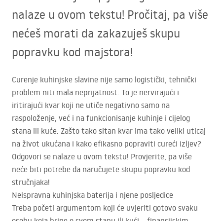
nalaze u ovom tekstu! Pročitaj, pa više
nećeš morati da zakazuješ skupu
popravku kod majstora!
Curenje kuhinjske slavine nije samo logistički, tehnički
problem niti mala neprijatnost. To je nervirajući i
iritirajući kvar koji ne utiče negativno samo na
raspoloženje, već i na funkcionisanje kuhinje i cijelog
stana ili kuće. Zašto tako sitan kvar ima tako veliki uticaj
na život ukućana i kako efikasno popraviti cureći izljev?
Odgovori se nalaze u ovom tekstu! Provjerite, pa više
neće biti potrebe da naručujete skupu popravku kod
stručnjaka!
Neispravna kuhinjska baterija i njene posljedice
Treba početi argumentom koji će uvjeriti gotovo svaku
osobu koja brine o svom stanu ili kući – finansijskim