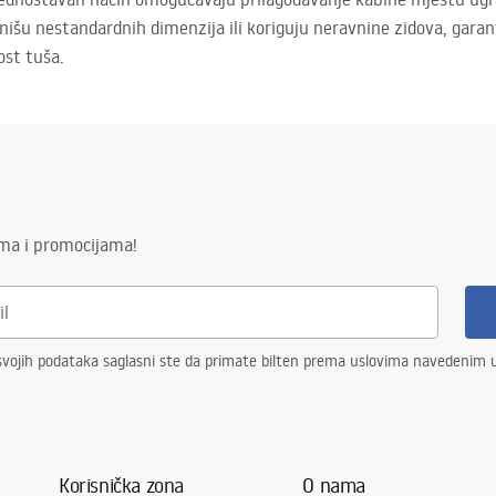
išu nestandardnih dimenzija ili koriguju neravnine zidova, garan
ost tuša.
ima i promocijama!
vojih podataka saglasni ste da primate bilten prema uslovima navedenim
Korisnička zona
O nama