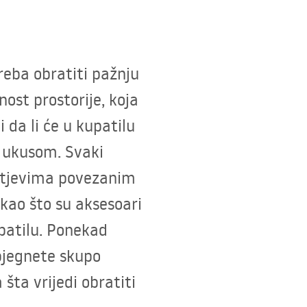
reba obratiti pažnju
nost prostorije, koja
 da li će u kupatilu
m ukusom. Svaki
htjevima povezanim
kao što su aksesoari
patilu. Ponekad
bjegnete skupo
 šta vrijedi obratiti