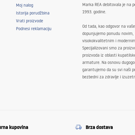
Marka REA debitovala je na p
Moj nalog
1993. godine.
Istorija porudžbina
Vrati proizvode
Od tada, kao odgovor na vaše
Podnesi reklamaciju
dopunjujemo ponudu novim,
visokokvalitetnim i moderni
Specijalizovani smo za proizv
proizvoda iz oblasti kupatilsk
armature. Na osnovu dugogod
garantujemo da su svi naši 
bezbedni za zdravlje i izuzet
urna kupovina
Brza dostava