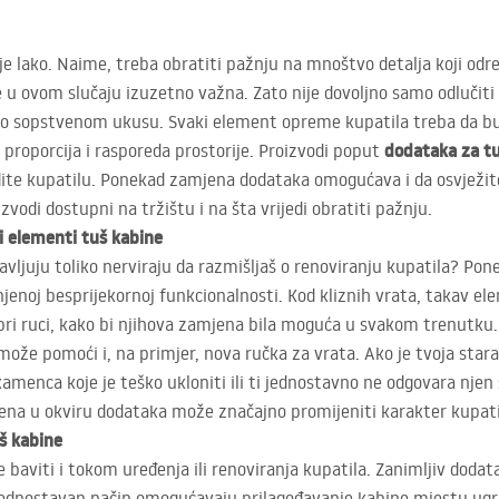
e lako. Naime, treba obratiti pažnju na mnoštvo detalja koji odre
e u ovom slučaju izuzetno važna. Zato nije dovoljno samo odlučiti da
po sopstvenom ukusu. Svaki element opreme kupatila treba da bu
dodataka za t
proporcija i rasporeda prostorije. Proizvodi poput
dite kupatilu. Ponekad zamjena dodataka omogućava i da osvježite
vodi dostupni na tržištu i na šta vrijedi obratiti pažnju.
ni elementi tuš kabine
glavljuju toliko nerviraju da razmišljaš o renoviranju kupatila? P
njenoj besprijekornoj funkcionalnosti. Kod kliznih vrata, takav el
t pri ruci, kako bi njihova zamjena bila moguća u svakom trenutku.
ože pomoći i, na primjer, nova ručka za vrata. Ako je tvoja stara 
menca koje je teško ukloniti ili ti jednostavno ne odgovara njen
na u okviru dodataka može značajno promijeniti karakter kupati
š kabine
 baviti i tokom uređenja ili renoviranja kupatila. Zanimljiv dodat
na jednostavan način omogućavaju prilagođavanje kabine mjestu ugra