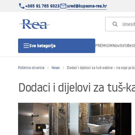
+385 91 765 9323
ured@kupaona-rea.hr
PREMIUM
Noviteti
Best
Sve kategorije
Početna stranica
News
Dodaci i dijelovi za tuš-kabine – na koje pro
Tuš kabine
Dodaci i dijelovi za tuš-
Tuš vrata
Tuš kade
Linearni odvodi