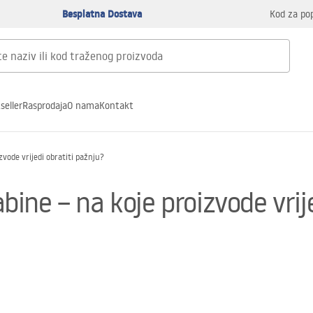
Besplatna Dostava
Kod za po
seller
Rasprodaja
O nama
Kontakt
izvode vrijedi obratiti pažnju?
kabine – na koje proizvode vri