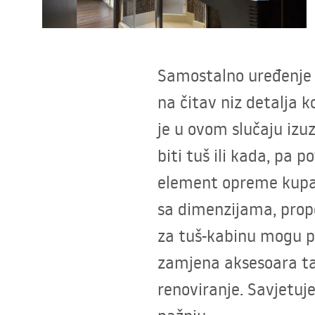
Zahodi, toaleti
Umivaonici
Samostalno uređenje 
Kade i paravani
na čitav niz detalja k
je u ovom slučaju izuz
Miješalice, pipe, slavine
biti tuš ili kada, pa
Tuševi
element opreme kupat
sa dimenzijama, propo
Kitchen
za tuš-kabinu mogu po
Kupaonski pribor
zamjena aksesoara ta
renoviranje. Savjetuje