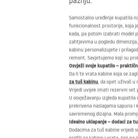
pažnju.
Samostalno uređenje kupatila nij
funkcionalnost prostorije, koja j
kada, pa potom izabrati model 
zahtjevima u pogledu dimenzija, 
kabinu personalizujete i prilago
remont. Savjetujemo koji su proiz
Osvježi svoje kupatilo – praktič
Da li te vrata kabine koja se za
za tuš kabinu
, da opet uživaš u 
Vrijedi uvijek imati rezervni se
U osvježavanju izgleda kupatila m
prekrivena naslagama sapuna i ka
savremenog dizajna. Mala promje
Idealno uklapanje – dodaci za tu
Dodacima za tuš kabine vrijedi se
profili za kabine i vrata, koji 