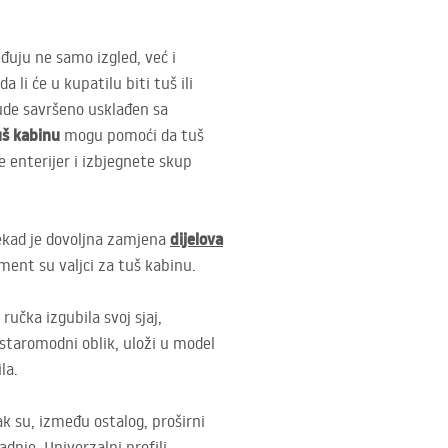
đuju ne samo izgled, već i
 li će u kupatilu biti tuš ili
de savršeno usklađen sa
uš kabinu
mogu pomoći da tuš
 enterijer i izbjegnete skup
dijelova
onekad je dovoljna zamjena
ement su valjci za tuš kabinu.
ručka izgubila svoj sjaj,
 staromodni oblik, uloži u model
la.
ak su, između ostalog, proširni
dnje. Univerzalni profili