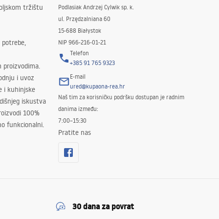
oljskom tržištu
Podlasiak Andrzej Cylwik sp. k.
ul. Przędzalniana 60
15-688 Białystok
 potrebe,
NIP 966-216-01-21
Telefon
+385 91 765 9323
m proizvodima.
E-mail
odnju i uvoz
ured@kupaona-rea.hr
e i kuhinjske
Naš tim za korisničku podršku dostupan je radnim
išnjeg iskustva
danima između:
proizvodi 100%
7:00–15:30
no funkcionalni.
Pratite nas
30 dana za povrat