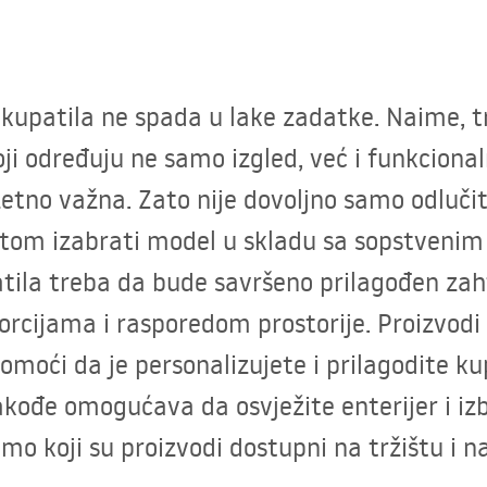
kupatila ne spada u lake zadatke. Naime, t
oji određuju ne samo izgled, već i funkcional
etno važna. Zato nije dovoljno samo odlučiti
 potom izabrati model u skladu sa sopstveni
ila treba da bude savršeno prilagođen za
rcijama i rasporedom prostorije. Proizvodi 
moći da je personalizujete i prilagodite ku
kođe omogućava da osvježite enterijer i iz
mo koji su proizvodi dostupni na tržištu i na