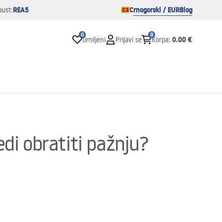
REA5
Crnogorski / EUR
Blog
pust:
0
0
0.00 €
Omiljeni
Prijavi se
Korpa
:
jedi obratiti pažnju?