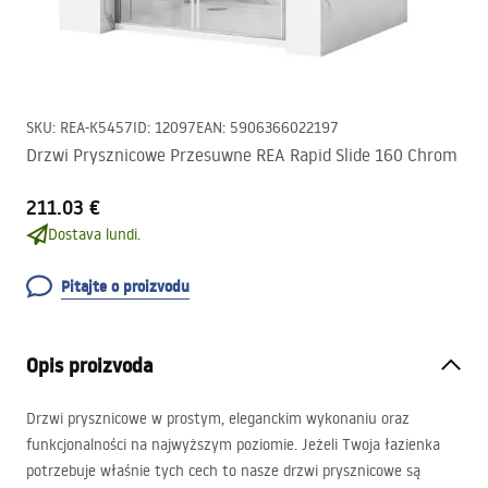
SKU
:
REA-K5457
ID
:
12097
EAN
:
5906366022197
Drzwi Prysznicowe Przesuwne REA Rapid Slide 160 Chrom
211.03 €
Dostava lundi.
Pitajte o proizvodu
Opis proizvoda
Drzwi prysznicowe w prostym, eleganckim wykonaniu oraz
funkcjonalności na najwyższym poziomie. Jeżeli Twoja łazienka
potrzebuje właśnie tych cech to nasze drzwi prysznicowe są