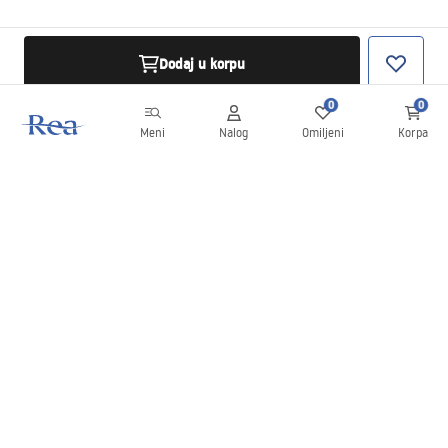
Dodaj u korpu
0
0
Meni
Nalog
Omiljeni
Korpa
Bilten
Budite u toku sa novostima i promocijama!
Prijavite se
Unošenjem i potvrđivanjem svojih podataka saglasni ste da