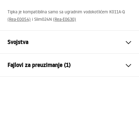
Tipka je kompatibilna samo sa ugradnim vodokotlićem K011A-Q
(Rea-E0054)
i Slim024N
(Rea-E0630)
Svojstva
Boja
Bijela
Fajlovi za preuzimanje (1)
Materijal
Kaljeno staklo
Visina
155
mm
Upute za montažu
Širina
240
mm
STELA___PODTYNKOWY_WC_K011A-Q.pdf
Dubina
35
mm
Kompatibilan okvir
K011A-Q , Slim 024N