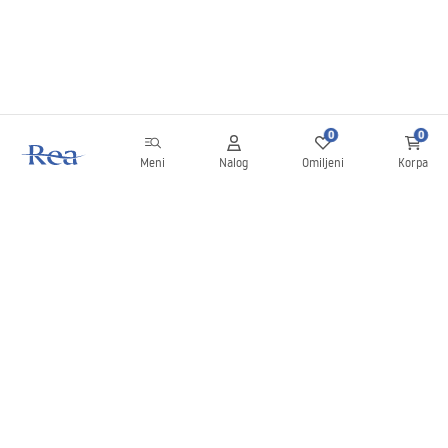
0
0
Meni
Nalog
Omiljeni
Korpa
Bilten
Budite u toku sa novostima i promocijama!
Prijavite se