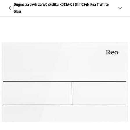
Dugme za okvir za WC školjku K011A-Q i Slim024N Rea T White
Glass