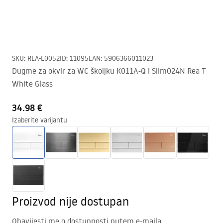
SKU
:
REA-E0052
ID
:
11095
EAN
:
5906366011023
Dugme za okvir za WC školjku K011A-Q i Slim024N Rea T
White Glass
34.98 €
Izaberite varijantu
Proizvod nije dostupan
Obavijesti me o dostupnosti putem e-maila.