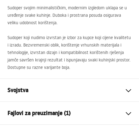
Sudoper svojim minimalističkim, modernim izgledom uklapa se u
uređenje svake kuhinje. Duboka i prostrana posuda osigurava
veliku udobnost korištenja.
Sudoper koji nudimo izvrstan je izbor za kupce koji cijene kvalitetu
i izradu. Bezvremenski oblik, korištenje vrhunskih materijala i
tehnologije, izvrstan dizajn i kompatibilnost korištenih rješenja
jamče savršen krajnji rezultat i ispunjavaju svaki kuhinjski prostor.
Dostupne su razne varijante boja.
Svojstva
Duljina sudopera (mm)
450
mm
Fajlovi za preuzimanje (1)
Širina sudopera (mm)
560
mm
Dubina odjeljka sudopera
215
mm
Installation
(mm)