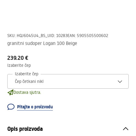
SKU
:
HQJ6045U4_BS_U
ID
:
10283
EAN
:
5905505500602
granitni sudoper Logan 100 Beige
239.20 €
Izaberite čep
Izaberite čep
Dostava sjutra.
Pitajte o proizvodu
Opis proizvoda