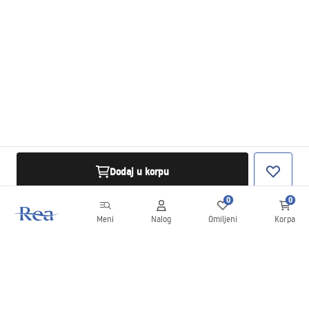
Dodaj u korpu
0
0
Meni
Nalog
Omiljeni
Korpa
Bilten
Budite u toku sa novostima i promocijama!