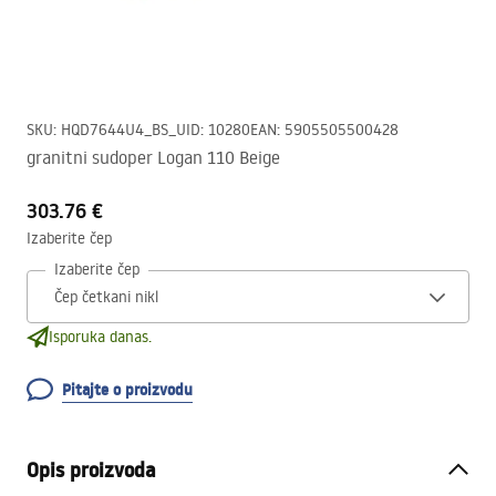
SKU
:
HQD7644U4_BS_U
ID
:
10280
EAN
:
5905505500428
granitni sudoper Logan 110 Beige
303.76 €
Izaberite čep
Izaberite čep
Isporuka danas.
Pitajte o proizvodu
Opis proizvoda