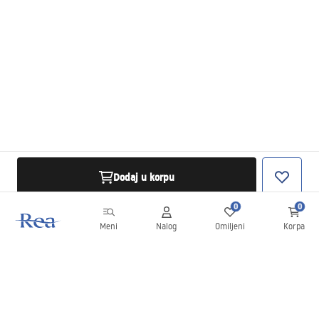
Dodaj u korpu
0
0
Meni
Nalog
Omiljeni
Korpa
Bilten
Budite u toku sa novostima i promocijama!