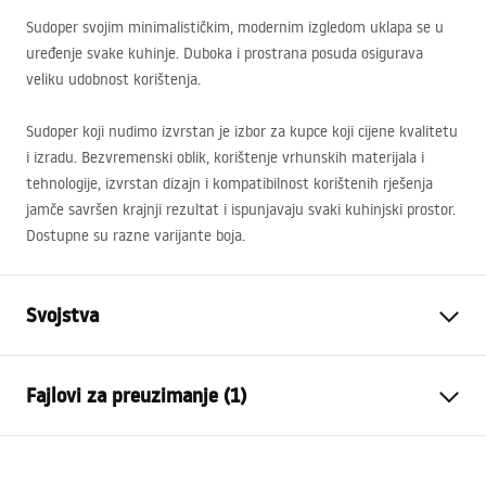
Sudoper svojim minimalističkim, modernim izgledom uklapa se u
uređenje svake kuhinje. Duboka i prostrana posuda osigurava
veliku udobnost korištenja.
Sudoper koji nudimo izvrstan je izbor za kupce koji cijene kvalitetu
i izradu. Bezvremenski oblik, korištenje vrhunskih materijala i
tehnologije, izvrstan dizajn i kompatibilnost korištenih rješenja
jamče savršen krajnji rezultat i ispunjavaju svaki kuhinjski prostor.
Dostupne su razne varijante boja.
Svojstva
Duljina sudopera (mm)
450
mm
Fajlovi za preuzimanje (1)
Širina sudopera (mm)
760
mm
Dubina odjeljka sudopera
235
mm
Installation
(mm)