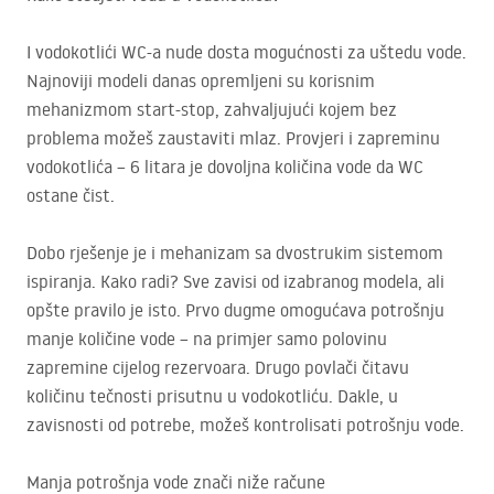
I vodokotlići WC-a nude dosta mogućnosti za uštedu vode.
Najnoviji modeli danas opremljeni su korisnim
mehanizmom start-stop, zahvaljujući kojem bez
problema možeš zaustaviti mlaz. Provjeri i zapreminu
vodokotlića – 6 litara je dovoljna količina vode da WC
ostane čist.
Dobo rješenje je i mehanizam sa dvostrukim sistemom
ispiranja. Kako radi? Sve zavisi od izabranog modela, ali
opšte pravilo je isto. Prvo dugme omogućava potrošnju
manje količine vode – na primjer samo polovinu
zapremine cijelog rezervoara. Drugo povlači čitavu
količinu tečnosti prisutnu u vodokotliću. Dakle, u
zavisnosti od potrebe, možeš kontrolisati potrošnju vode.
Manja potrošnja vode znači niže račune