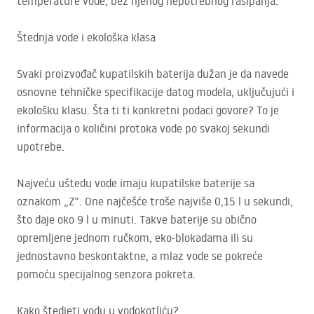
temperature vode, bez njenog nepotrebnog rasipanja.
Štednja vode i ekološka klasa
Svaki proizvođač kupatilskih baterija dužan je da navede
osnovne tehničke specifikacije datog modela, uključujući i
ekološku klasu. Šta ti ti konkretni podaci govore? To je
informacija o količini protoka vode po svakoj sekundi
upotrebe.
Najveću uštedu vode imaju kupatilske baterije sa
oznakom „Z”. One najčešće troše najviše 0,15 l u sekundi,
što daje oko 9 l u minuti. Takve baterije su obično
opremljene jednom ručkom, eko-blokadama ili su
jednostavno beskontaktne, a mlaz vode se pokreće
pomoću specijalnog senzora pokreta.
Kako štedjeti vodu u vodokotliću?