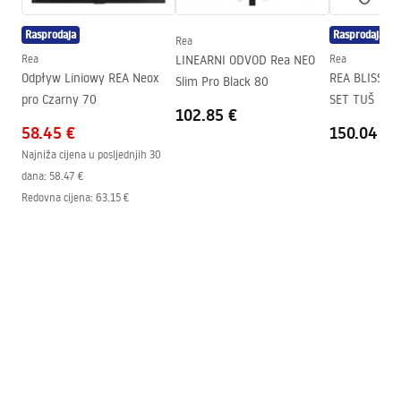
Visina (mm)
2005
mm
Smjer kabine
Univerzalan
Rasprodaja
Rasprodaja
Rea
Jamstvo
24 mjeseca
Rea
LINEARNI ODVOD Rea NEO
Rea
Odpływ Liniowy REA Neox
REA BLISS C
Slim Pro Black 80
Premaz Easy Clean
Da, na jednoj strani stakla.
pro Czarny 70
SET TUŠ
102.85 €
58.45 €
150.04 €
Najniža cijena u posljednjih 30
dana:
58.47 €
Redovna cijena
:
63.15 €