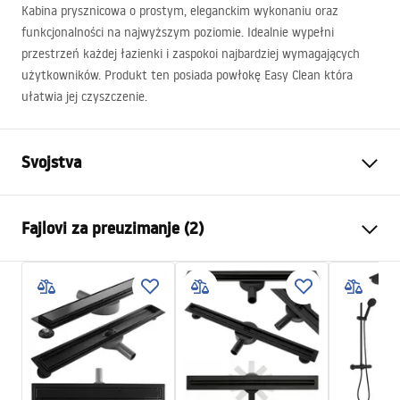
Kabina prysznicowa o prostym, eleganckim wykonaniu oraz
funkcjonalności na najwyższym poziomie. Idealnie wypełni
przestrzeń każdej łazienki i zaspokoi najbardziej wymagających
użytkowników. Produkt ten posiada powłokę Easy Clean która
ułatwia jej czyszczenie.
Svojstva
Dimenzije (vrata x fiksna
90x80
Fajlovi za preuzimanje (2)
stijenka)
Boja
Crn
shower manual
Tip kabine
Ugao
shower manual.pdf
Boja stakla
Transparent 6mm
Naćin otvoranja
Na kip
Instrukcja montażu
Montaža
Na tuš kadi ili podu
Instrukcja_kabiny_Hugo_PL.pdf