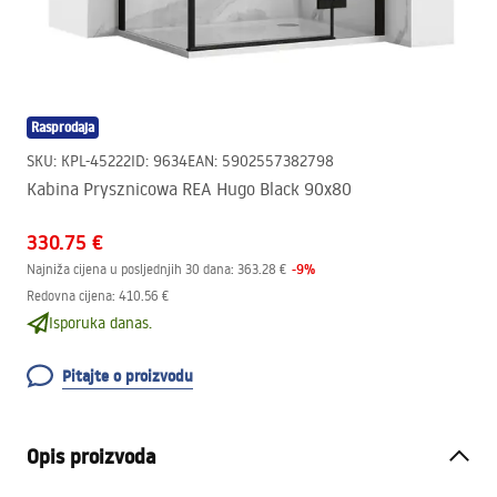
Rasprodaja
SKU
:
KPL-45222
ID
:
9634
EAN
:
5902557382798
Kabina Prysznicowa REA Hugo Black 90x80
330.75 €
-
9
%
Najniža cijena u posljednjih 30 dana:
363.28 €
Redovna cijena
:
410.56 €
Isporuka danas.
Pitajte o proizvodu
Opis proizvoda