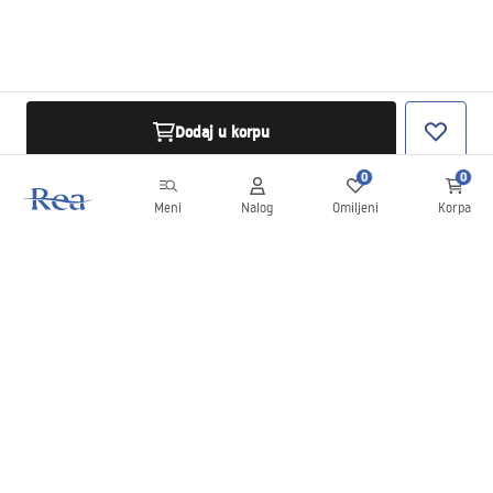
Dodaj u korpu
0
0
Meni
Nalog
Omiljeni
Korpa
Bilten
Budite u toku sa novostima i promocijama!
Prijavite se