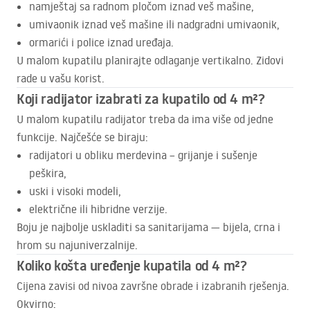
namještaj sa radnom pločom iznad veš mašine,
umivaonik iznad veš mašine ili nadgradni umivaonik,
ormarići i police iznad uređaja.
U malom kupatilu planirajte odlaganje vertikalno. Zidovi
rade u vašu korist.
Koji radijator izabrati za kupatilo od 4 m²?
U malom kupatilu radijator treba da ima više od jedne
funkcije. Najčešće se biraju:
radijatori u obliku merdevina – grijanje i sušenje
peškira,
uski i visoki modeli,
električne ili hibridne verzije.
Boju je najbolje uskladiti sa sanitarijama — bijela, crna i
hrom su najuniverzalnije.
Koliko košta uređenje kupatila od 4 m²?
Cijena zavisi od nivoa završne obrade i izabranih rješenja.
Okvirno: