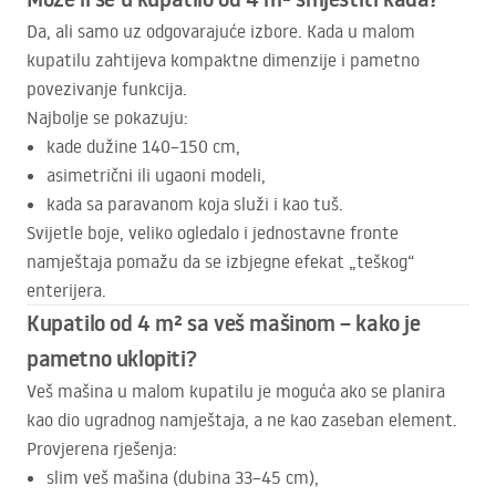
Da, ali samo uz odgovarajuće izbore. Kada u malom
kupatilu zahtijeva kompaktne dimenzije i pametno
povezivanje funkcija.
Najbolje se pokazuju:
kade dužine 140–150 cm,
asimetrični ili ugaoni modeli,
kada sa paravanom koja služi i kao tuš.
Svijetle boje, veliko ogledalo i jednostavne fronte
namještaja pomažu da se izbjegne efekat „teškog“
enterijera.
Kupatilo od 4 m² sa veš mašinom – kako je
pametno uklopiti?
Veš mašina u malom kupatilu je moguća ako se planira
kao dio ugradnog namještaja, a ne kao zaseban element.
Provjerena rješenja:
slim veš mašina (dubina 33–45 cm),