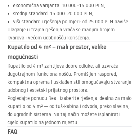
ekonomična varijanta: 10.000–15.000
PLN
,
srednji standard: 15.000–20.000
PLN
,
viši standard i rješenja po mjeri: od 25.000
PLN
naviše.
Ulaganje u trajna rješenja vraća se manjim brojem
kvarova i većom udobnošću korišćenja.
Kupatilo od 4 m² – mali prostor, velike
mogućnosti
Kupatilo od 4 m² zahtijeva dobre odluke, ali uzvraća
dugotrajnom funkcionalnošću. Promišljen raspored,
kompaktna oprema i usklađen stil omogućavaju stvaranje
udobnog i estetski prijatnog prostora.
Pogledajte ponudu Rea i izaberite rješenja idealna za malo
kupatilo od 4 m² — od tuš-kabina i odvoda, preko slavina,
do ugradnih sistema. Na taj način možete isplanirati
cijelo kupatilo na jednom mjestu.
FAQ