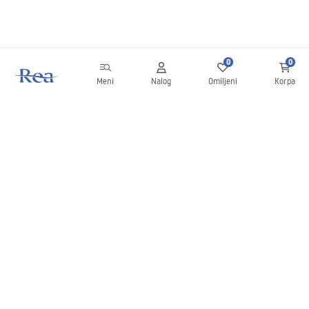
0
0
Meni
Nalog
Omiljeni
Korpa
Bilten
Budite u toku sa novostima i promocijama!
Prijavite se
Unošenjem i potvrđivanjem svojih podataka saglasni ste da
primate bilten prema uslovima navedenim u
Pravilima
.