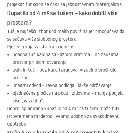
projekat funkcioniše čak i sa jednostavnim materijalima.
Kupatilo od 4 m² sa tušem – kako dobiti više
prostora?
Tuš je najčešći izbor kod malih površina jer omogućava da
se sačuva više slobodnog prostora.
Rješenja koja zaista funkcionišu:
ugaona tuš-kabina sa kliznim vratima – ne zauzima
prostor prilikom otvaranja,
walk-in tuš – bez kade i pragova, vizuelno proširuje
prostor,
linearni odvod – ravna podloga i lakše održavanje,
ujednačene pločice na podu i zidovima – manje podjela,
više „vazduha“.
Dobro isplanirano kupatilo od 4 m² sa tušem može biti
istovremeno moderno i veoma udobno za svakodnevnu
upotrebu.
Može li se u kupatilo od 4 m² smjestiti kada?