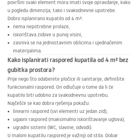
površini svaki element mora imati svoje opravdanje, kako
u pogledu dimenzija, tako i svakodnevne upotrebe.
Dobro isplanirano kupatilo od 4 m²:
nema nepotrebne prolaze,
iskorištava zidove u punoj visini,
zasniva se na jednostavnim oblicima i ujednačenim
materijalima.
Kako isplanirati raspored kupatila od 4 m² bez
gubitka prostora?
Prije nego što odaberete pločice ili sanitarije, definišite
funkcionalni raspored. On odlučuje o tome da li će
kupatilo biti udobno za svakodnevnu upotrebu.
Najčešće se kao dobra rješenja pokažu:
linearni raspored (svi elementi uz jedan zid),
ugaoni raspored (maksimalno iskorištavanje uglova),
ugradni sistemi (WC, slavine, odvodi).
U malom kupatilu raspored je važniji od stila. Dobar