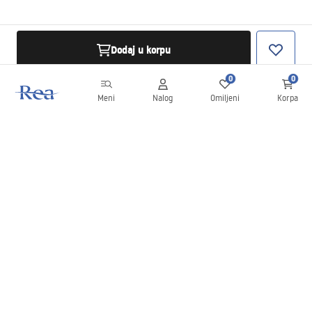
Dodaj u korpu
0
0
Meni
Nalog
Omiljeni
Korpa
Bilten
Budite u toku sa novostima i promocijama!
Prijavite se
Unošenjem i potvrđivanjem svojih podataka saglasni ste da