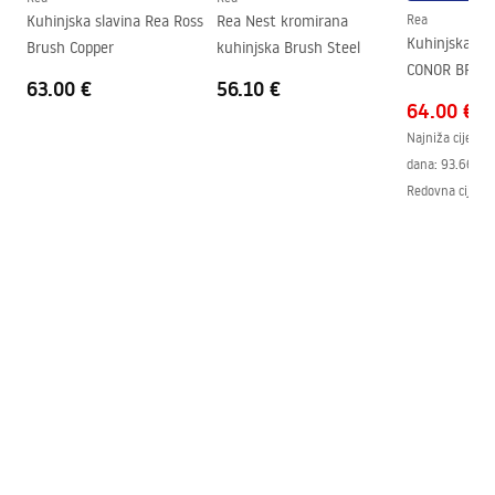
Garantni uslovi
Kuhinjska slavina Rea Ross
Rea Nest kromirana
Rea
Warranty_Terms_and_Conditions_Faucets_-_5.pdf
Kuhinjska sl
Brush Copper
kuhinjska Brush Steel
CONOR BRUS
63.00 €
56.10 €
64.00 €
Najniža cijena 
dana:
93.66 €
-
Redovna cijena