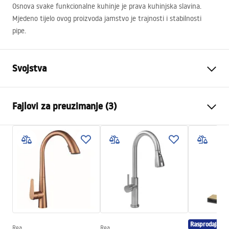
Osnova svake funkcionalne kuhinje je prava kuhinjska slavina.
Mjedeno tijelo ovog proizvoda jamstvo je trajnosti i stabilnosti
pipe.
Svojstva
Vrsta baterije
Kuhinjska slavina
Fajlovi za preuzimanje (3)
Način montaže
Stojeća
Boja
Četkani čelik
Instrukcja baterii
Vrsta izljevne cijevi
Pomična
insrtukcja baterii jezyki.pdf
Materijal
Mjed
Doseg izljeva
165
mm
Higijenski sertifikat
Visina
270
mm
atest_baterie_kuchenne.pdf
Tehnologija premazivanja
PVD
Rasprodaja
Promjer priključka
3/8 inča
Rea
Rea