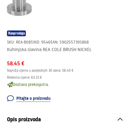
Rasprodaja
SKU
:
REA-B0859
ID
:
9546
EAN
:
5902557391868
Kuhinjska slavina REA COLE BRUSH NICKEL
58.45 €
Najniža cijena u posljednjih 30 dana:
58.40 €
Redovna cijena
:
63.15 €
Dostava prekosjutra.
Pitajte o proizvodu
Opis proizvoda