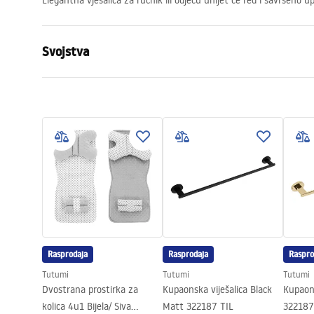
Elegantna vješalica za ručnik ili odjeću unijet će red i savršeno 
Svojstva
Boja
Četkani čeli
Materijal
Metal
Način montaže
Na šrafove
Širina
155
mm
Visina
170
mm
Dubina
65
mm
Serija
Mist
Jamstvo
24 mjeseca
Rasprodaja
Rasprodaja
Raspro
Tutumi
Tutumi
Tutumi
Dvostrana prostirka za
Kupaonska viješalica Black
Kupaons
kolica 4u1 Bijela/ Siva
Matt 322187 TIL
322187