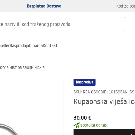
Besplatna Dostava
Kod za po
seller
Rasprodaja
O nama
Kontakt
332915 MIST 05 BRUSH NICKIEL
Rasprodaja
SKU
:
REA-06903
ID
:
10169
EAN
:
59
Kupaonska viješali
30.00 €
Isporuka danas.