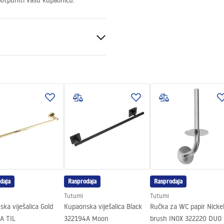
upotpuniti vašu kupaonicu.
k
daja
Rasprodaja
Rasprodaja
Tutumi
Tutumi
ka viješalica Gold
Kupaonska viješalica Black
Ručka za WC papir Nicke
A TIL
322194A Moon
brush INOX 322220 DUO