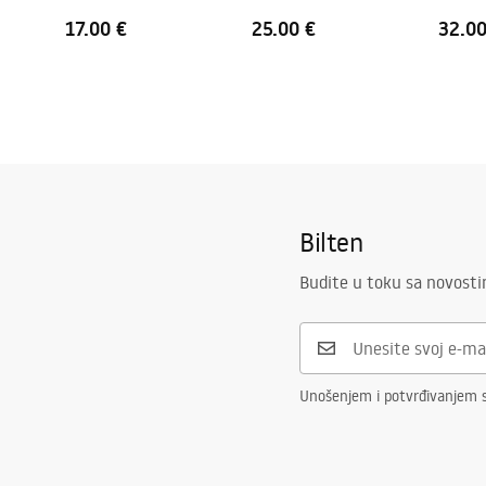
točkica
17.00 €
25.00 €
32.00
Bilten
Budite u toku sa novost
Unošenjem i potvrđivanjem s