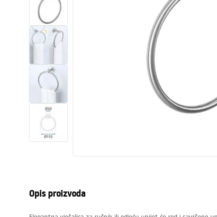
Zahodi, toaleti
Umivaonici
Kade i paravani
Miješalice, pipe, slavine
Tuševi
Kitchen
Kupaonski pribor
Opis proizvoda