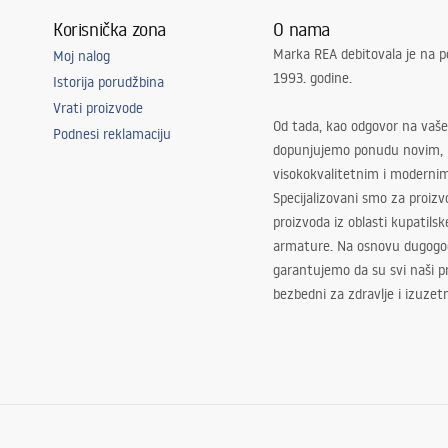
Korisnička zona
O nama
Marka REA debitovala je na p
Moj nalog
1993. godine.
Istorija porudžbina
Vrati proizvode
Od tada, kao odgovor na vaše
Podnesi reklamaciju
dopunjujemo ponudu novim,
visokokvalitetnim i moderni
Specijalizovani smo za proizv
proizvoda iz oblasti kupatilsk
armature. Na osnovu dugogod
garantujemo da su svi naši 
bezbedni za zdravlje i izuzet