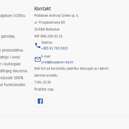
Kontakt
oljskom tržištu
Podlasiak Andrzej Cylwik sp. k.
ul. Przędzalniana 60
15-688 Białystok
 potrebe,
NIP 966-216-01-21
Telefon
+385 91 765 9323
m proizvodima.
E-mail
odnju i uvoz
ured@kupaona-rea.hr
e i kuhinjske
Naš tim za korisničku podršku dostupan je radnim
išnjeg iskustva
danima između:
proizvodi 100%
7:00–15:30
no funkcionalni.
Pratite nas