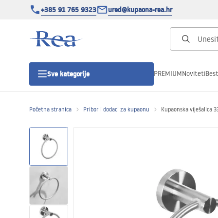
+385 91 765 9323
ured@kupaona-rea.hr
PREMIUM
Noviteti
Best
Sve kategorije
Početna stranica
Pribor i dodaci za kupaonu
Kupaonska viješalica 
Tuš kabine
Tuš vrata
Tuš kade
Linearni odvodi