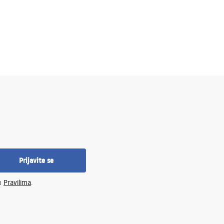
Prijavite se
 u
Pravilima
.