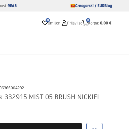
REA5
Crnogorski / EUR
Blog
pust:
0
0
0.00 €
Omiljeni
Prijavi se
Korpa
:
06366004292
ca 332915 MIST 05 BRUSH NICKIEL