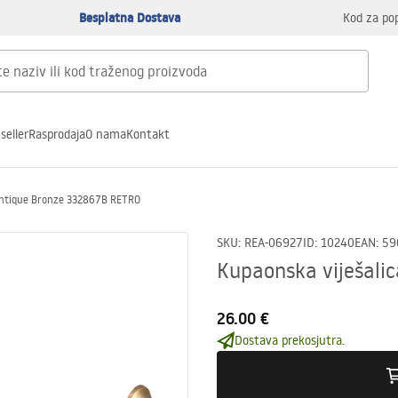
Besplatna Dostava
Kod za po
seller
Rasprodaja
O nama
Kontakt
 Antique Bronze 332867B RETRO
SKU
:
REA-06927
ID
:
10240
EAN
:
59
Kupaonska viješali
26.00 €
Dostava prekosjutra.