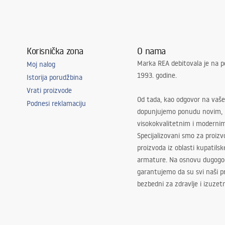
Korisnička zona
O nama
Marka REA debitovala je na p
Moj nalog
1993. godine.
Istorija porudžbina
Vrati proizvode
Od tada, kao odgovor na vaše
Podnesi reklamaciju
dopunjujemo ponudu novim,
visokokvalitetnim i moderni
Specijalizovani smo za proizv
proizvoda iz oblasti kupatilsk
armature. Na osnovu dugogod
garantujemo da su svi naši 
bezbedni za zdravlje i izuzet