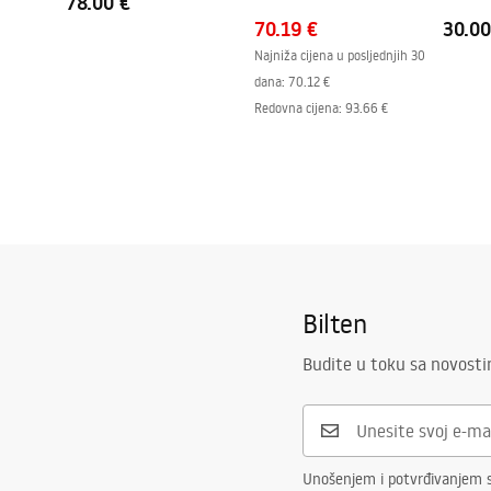
78.00 €
70.19 €
30.00
Najniža cijena u posljednjih 30
dana:
70.12 €
Redovna cijena
:
93.66 €
Bilten
Budite u toku sa novost
Unošenjem i potvrđivanjem s