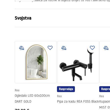
Elegantna vješalica za ručnik ili odjeću unijet će red i savršeno 
Svojstva
Boja
Antički bron
Materijal
Metal
Način montaže
Na šrafove
Širina
650
mm
Visina
55
mm
Dubina
75
mm
Serija
Retro
Jamstvo
24 mjeseca
Rasprodaja
Raspro
Rea
Ogledalo LED 60x100cm
Rea
Rea
DART GOLD
Pipa za kadu REA FOSS Black
Kupaons
MIST 0