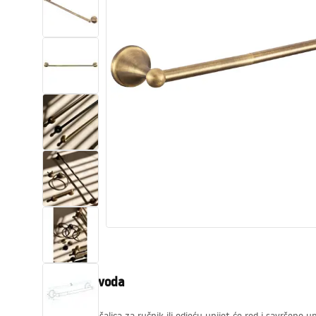
Zahodi, toaleti
Umivaonici
Kade i paravani
Miješalice, pipe, slavine
Tuševi
Kitchen
Kupaonski pribor
Opis proizvoda