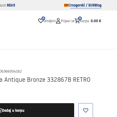
REA5
Crnogorski / EUR
Blog
pust:
0
0
0.00 €
Omiljeni
Prijavi se
Korpa
:
06366004162
ca Antique Bronze 332867B RETRO
Dodaj u korpu