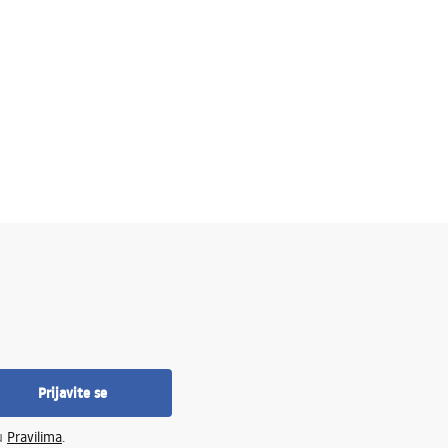
Prijavite se
 u
Pravilima
.