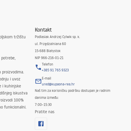
Kontakt
oljskom tržištu
Podlasiak Andrzej Cylwik sp. k.
ul. Przędzalniana 60
15-688 Białystok
 potrebe,
NIP 966-216-01-21
Telefon
+385 91 765 9323
m proizvodima.
E-mail
odnju i uvoz
ured@kupaona-rea.hr
e i kuhinjske
Naš tim za korisničku podršku dostupan je radnim
išnjeg iskustva
danima između:
proizvodi 100%
7:00–15:30
no funkcionalni.
Pratite nas