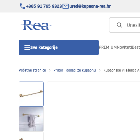
+385 91 765 9323
ured@kupaona-rea.hr
PREMIUM
Noviteti
Best
Sve kategorije
Početna stranica
Pribor i dodaci za kupaonu
Kupaonska viješalica
Tuš kabine
Tuš vrata
Tuš kade
Linearni odvodi