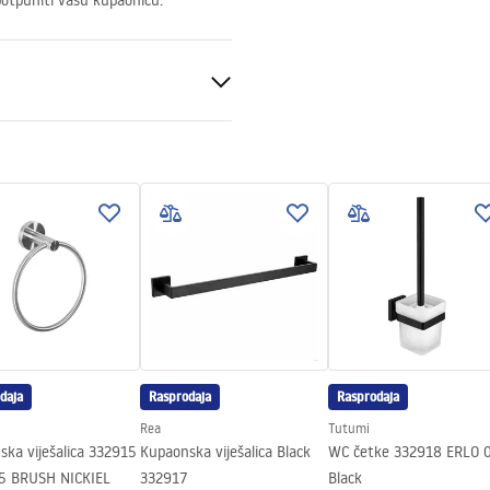
upotpuniti vašu kupaonicu.
čani
daja
Rasprodaja
Rasprodaja
Rea
Tutumi
ka viješalica 332915
Kupaonska viješalica Black
WC četke 332918 ERLO 
5 BRUSH NICKIEL
332917
Black