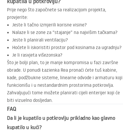
kupatila u potkrovlju?
Prije nego što započnete sa realizacijom projekta,
provjerite:
Jeste li tačno izmjerili korisne visine?
Nalaze li se zone za “stajanje” na najvišim tačkama?
Jeste li planirali ventilaciju?
Hoćete li iskoristiti prostor pod kosinama za ugradnju?
Je li rasvjeta višezonska?
Što je bolji plan, to je manje kompromisa u fazi završne
obrade. U ponudi Łazienka Rea pronaći ćete tuš kabine,
kade, podžbukne sisteme, linearne odvode i armaturu koji
funkcionišu i u nestandardnim prostorima potkrovlja.
Zahvaljujući tome možete planirati cijeli enterijer koji će
biti vizuelno dosljedan.
FAQ
Da li je kupatilo u potkrovlju prikladno kao glavno
kupatilo u kući?