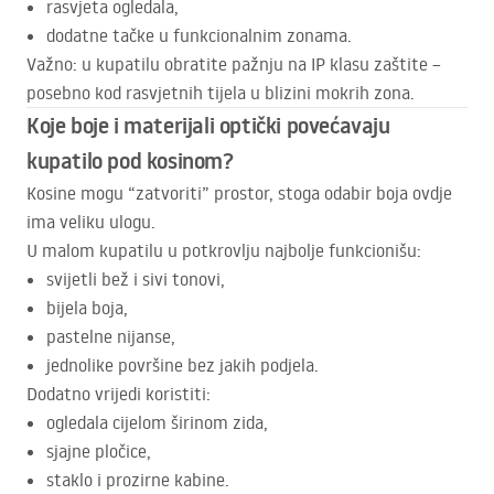
rasvjeta ogledala,
dodatne tačke u funkcionalnim zonama.
Važno: u kupatilu obratite pažnju na IP klasu zaštite –
posebno kod rasvjetnih tijela u blizini mokrih zona.
Koje boje i materijali optički povećavaju
kupatilo pod kosinom?
Kosine mogu “zatvoriti” prostor, stoga odabir boja ovdje
ima veliku ulogu.
U malom kupatilu u potkrovlju najbolje funkcionišu:
svijetli bež i sivi tonovi,
bijela boja,
pastelne nijanse,
jednolike površine bez jakih podjela.
Dodatno vrijedi koristiti:
ogledala cijelom širinom zida,
sjajne pločice,
staklo i prozirne kabine.