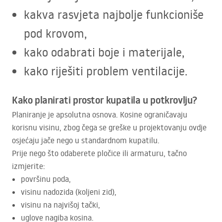
kakva rasvjeta najbolje funkcioniše
pod krovom,
kako odabrati boje i materijale,
kako riješiti problem ventilacije.
Kako planirati prostor kupatila u potkrovlju?
Planiranje je apsolutna osnova. Kosine ograničavaju
korisnu visinu, zbog čega se greške u projektovanju ovdje
osjećaju jače nego u standardnom kupatilu.
Prije nego što odaberete pločice ili armaturu, tačno
izmjerite:
površinu poda,
visinu nadozida (koljeni zid),
visinu na najvišoj tački,
uglove nagiba kosina.