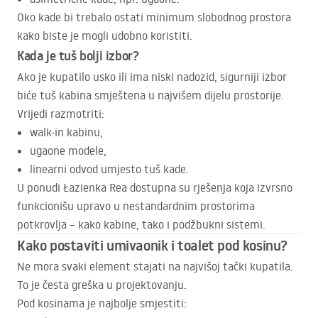
Oko kade bi trebalo ostati minimum slobodnog prostora
kako biste je mogli udobno koristiti.
Kada je tuš bolji izbor?
Ako je kupatilo usko ili ima niski nadozid, sigurniji izbor
biće tuš kabina smještena u najvišem dijelu prostorije.
Vrijedi razmotriti:
walk-in kabinu,
ugaone modele,
linearni odvod umjesto tuš kade.
U ponudi Łazienka Rea dostupna su rješenja koja izvrsno
funkcionišu upravo u nestandardnim prostorima
potkrovlja – kako kabine, tako i podžbukni sistemi.
Kako postaviti umivaonik i toalet pod kosinu?
Ne mora svaki element stajati na najvišoj tački kupatila.
To je česta greška u projektovanju.
Pod kosinama je najbolje smjestiti: