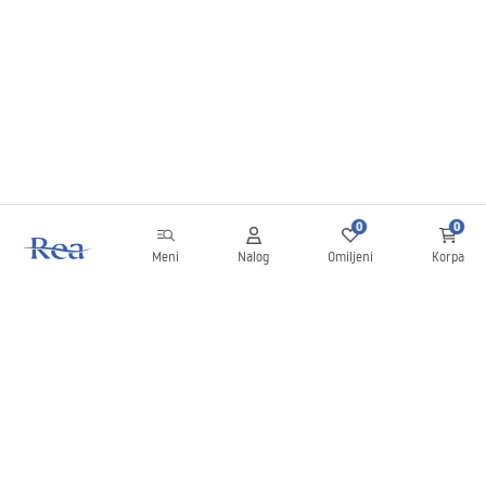
0
0
Meni
Nalog
Omiljeni
Korpa
Bilten
Budite u toku sa novostima i promocijama!