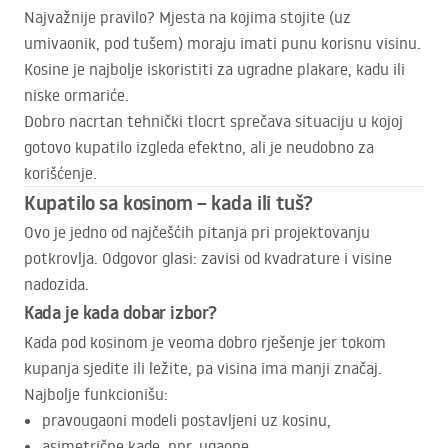
Najvažnije pravilo? Mjesta na kojima stojite (uz
umivaonik, pod tušem) moraju imati punu korisnu visinu.
Kosine je najbolje iskoristiti za ugradne plakare, kadu ili
niske ormariće.
Dobro nacrtan tehnički tlocrt sprečava situaciju u kojoj
gotovo kupatilo izgleda efektno, ali je neudobno za
korišćenje.
Kupatilo sa kosinom – kada ili tuš?
Ovo je jedno od najčešćih pitanja pri projektovanju
potkrovlja. Odgovor glasi: zavisi od kvadrature i visine
nadozida.
Kada je kada dobar izbor?
Kada pod kosinom je veoma dobro rješenje jer tokom
kupanja sjedite ili ležite, pa visina ima manji značaj.
Najbolje funkcionišu:
pravougaoni modeli postavljeni uz kosinu,
asimetrične kade, npr. ugaone.