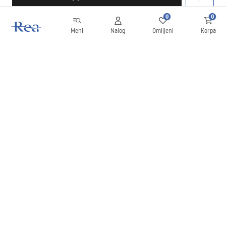
0
0
Meni
Nalog
Omiljeni
Korpa
Bilten
Budite u toku sa novostima i promocijama!
Prijavite se
Unošenjem i potvrđivanjem svojih podataka saglasni ste da
primate bilten prema uslovima navedenim u
Pravilima
.