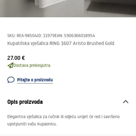
SKU
:
REA-98504
ID
:
11979
EAN
:
5906366018954
Kupatilska vješalica RING 1607 Aristo Brushed Gold
27.00 €
Dostava prekosjutra.
Pitajte o proizvodu
Opis proizvoda
Elegantna vješalica za ručnik ili odjeću unijet će red i savršeno
upotpuniti vašu kupaonicu.