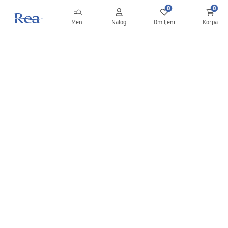
0
0
Meni
Nalog
Omiljeni
Korpa
Bilten
Budite u toku sa novostima i promocijama!
Prijavite se
Unošenjem i potvrđivanjem svojih podataka saglasni ste da
primate bilten prema uslovima navedenim u
Pravilima
.