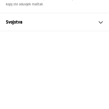
kojoj ste oduvijek maštali.
Svojstva
Tip proizvoda
Padna letvica
Boja
Četkano zlato
Materijal
Nehrđajući čelik
Duljina
1200
mm
Visina
27
mm
Širina
37
mm
Debljina čelika
1
mm
Može se sjeći
Da
Side
Right, Left
Jamstvo
24 mjeseca