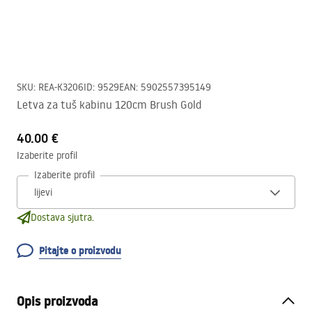
SKU
:
REA-K3206
ID
:
9529
EAN
:
5902557395149
Letva za tuš kabinu 120cm Brush Gold
40.00 €
Izaberite profil
Izaberite profil
Dostava sjutra.
Pitajte o proizvodu
Opis proizvoda