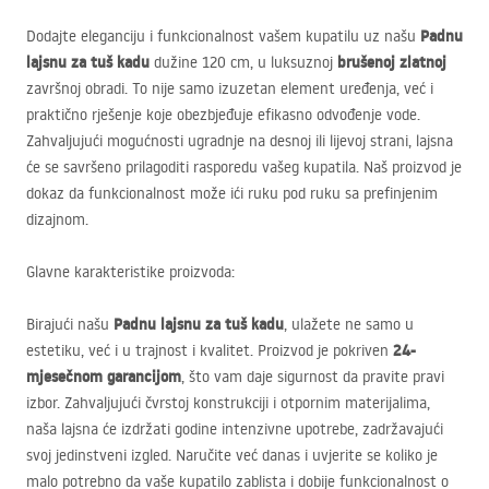
Padnu
Dodajte eleganciju i funkcionalnost vašem kupatilu uz našu
lajsnu za tuš kadu
brušenoj zlatnoj
dužine 120 cm, u luksuznoj
završnoj obradi. To nije samo izuzetan element uređenja, već i
praktično rješenje koje obezbjeđuje efikasno odvođenje vode.
Zahvaljujući mogućnosti ugradnje na desnoj ili lijevoj strani, lajsna
će se savršeno prilagoditi rasporedu vašeg kupatila. Naš proizvod je
dokaz da funkcionalnost može ići ruku pod ruku sa prefinjenim
dizajnom.
Glavne karakteristike proizvoda:
Padnu lajsnu za tuš kadu
Birajući našu
, ulažete ne samo u
24-
estetiku, već i u trajnost i kvalitet. Proizvod je pokriven
mjesečnom garancijom
, što vam daje sigurnost da pravite pravi
izbor. Zahvaljujući čvrstoj konstrukciji i otpornim materijalima,
naša lajsna će izdržati godine intenzivne upotrebe, zadržavajući
svoj jedinstveni izgled. Naručite već danas i uvjerite se koliko je
malo potrebno da vaše kupatilo zablista i dobije funkcionalnost o