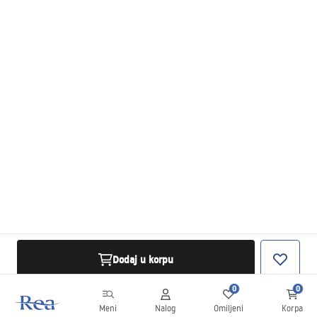
Dodaj u korpu
0
0
Meni
Nalog
Omiljeni
Korpa