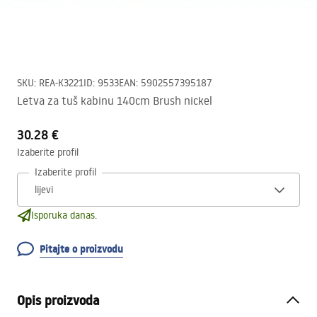
SKU
:
REA-K3221
ID
:
9533
EAN
:
5902557395187
Letva za tuš kabinu 140cm Brush nickel
30.28 €
Izaberite profil
Izaberite profil
Isporuka danas.
Pitajte o proizvodu
Opis proizvoda