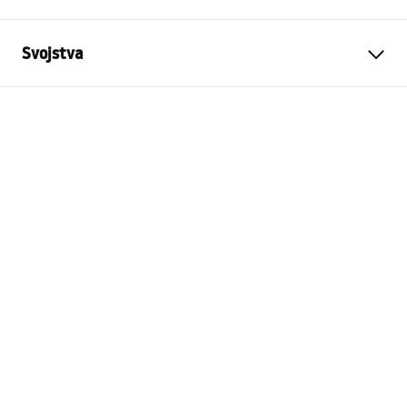
Svojstva
Tip proizvoda
Padna letvica
Boja
Zlatni
Materijal
Nehrđajući čelik
Duljina
1400
mm
Visina
27
mm
Širina
37
mm
Debljina čelika
1
mm
Može se sjeći
Da
Side
Right, Left
Jamstvo
24 mjeseca