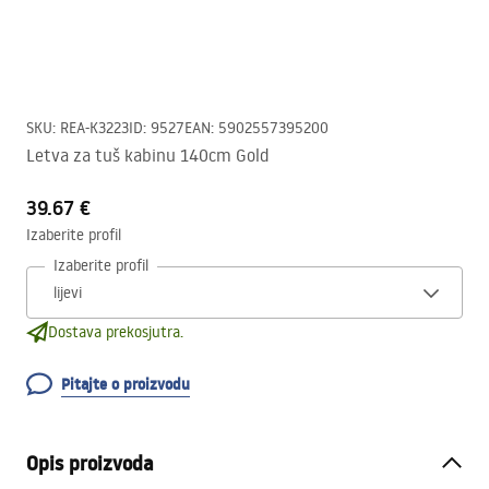
SKU
:
REA-K3223
ID
:
9527
EAN
:
5902557395200
Letva za tuš kabinu 140cm Gold
39.67 €
Izaberite profil
Izaberite profil
Dostava prekosjutra.
Pitajte o proizvodu
Opis proizvoda