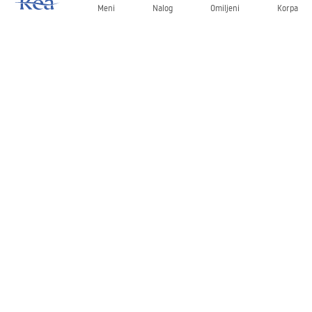
Meni
Nalog
Omiljeni
Korpa
Bilten
Budite u toku sa novostima i promocijama!
Prijavite se
Unošenjem i potvrđivanjem svojih podataka saglasni ste da
primate bilten prema uslovima navedenim u
Pravilima
.