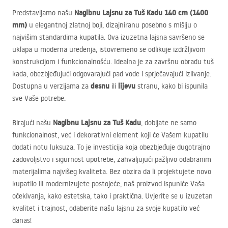
Nagibnu Lajsnu za Tuš Kadu 140 cm (1400
Predstavljamo našu
mm)
u elegantnoj zlatnoj boji, dizajniranu posebno s mišlju o
najvišim standardima kupatila. Ova izuzetna lajsna savršeno se
uklapa u moderna uređenja, istovremeno se odlikuje izdržljivom
konstrukcijom i funkcionalnošću. Idealna je za završnu obradu tuš
kada, obezbjeđujući odgovarajući pad vode i sprječavajući izlivanje.
desnu
lijevu
Dostupna u verzijama za
ili
stranu, kako bi ispunila
sve Vaše potrebe.
Nagibnu Lajsnu za Tuš Kadu
Birajući našu
, dobijate ne samo
funkcionalnost, već i dekorativni element koji će Vašem kupatilu
dodati notu luksuza. To je investicija koja obezbjeđuje dugotrajno
zadovoljstvo i sigurnost upotrebe, zahvaljujući pažljivo odabranim
materijalima najvišeg kvaliteta. Bez obzira da li projektujete novo
kupatilo ili modernizujete postojeće, naš proizvod ispuniće Vaša
očekivanja, kako estetska, tako i praktična. Uvjerite se u izuzetan
kvalitet i trajnost, odaberite našu lajsnu za svoje kupatilo već
danas!