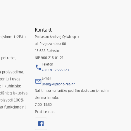
Kontakt
oljskom tržištu
Podlasiak Andrzej Cylwik sp. k.
ul. Przędzalniana 60
15-688 Białystok
 potrebe,
NIP 966-216-01-21
Telefon
+385 91 765 9323
m proizvodima.
E-mail
odnju i uvoz
ured@kupaona-rea.hr
e i kuhinjske
Naš tim za korisničku podršku dostupan je radnim
išnjeg iskustva
danima između:
proizvodi 100%
7:00–15:30
no funkcionalni.
Pratite nas