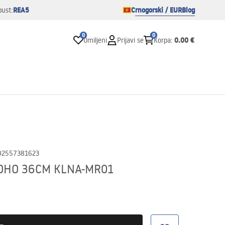
REA5
Crnogorski / EUR
Blog
pust:
0
0
0.00 €
Omiljeni
Prijavi se
Korpa
:
02557381623
OHO 36CM KLNA-MR01