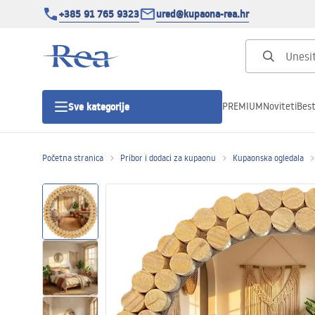
+385 91 765 9323
ured@kupaona-rea.hr
PREMIUM
Noviteti
Best
Sve kategorije
Početna stranica
Pribor i dodaci za kupaonu
Kupaonska ogledala
Tuš kabine
Tuš vrata
Tuš kade
Linearni odvodi