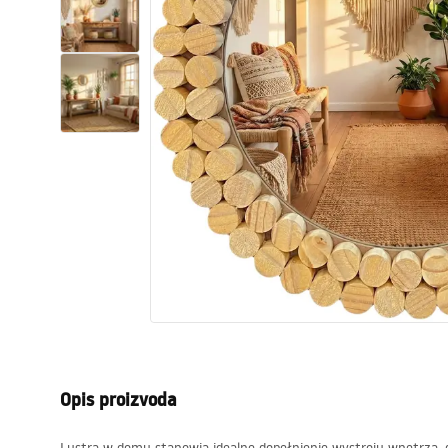
Zahodi, toaleti
Umivaonici
Kade i paravani
Miješalice, pipe, slavine
Tuševi
Kitchen
Kupaonski pribor
Opis proizvoda