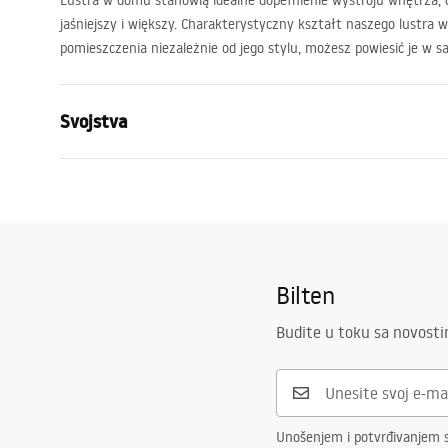
Lustra w domu stanowią idealne dopełnienie wystroju wnętrza, d
jaśniejszy i większy. Charakterystyczny kształt naszego lustra w
pomieszczenia niezależnie od jego stylu, możesz powiesić je w salo
Svojstva
Visina
360
mm
Širina
360
mm
Dubina
30
mm
LED osvjetljenje
Ne
Bilten
Ram
Da
Budite u toku sa novost
Boja rama
Braon, Bež
Materijal rama
Bambusovo 
Protiv magljenja
Ne
Unošenjem i potvrđivanjem s