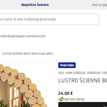
Besplatna Dostava
Kod za po
seller
Rasprodaja
O nama
Kontakt
LUSTRO ŚCIENNE BOHO 36CM KLNA-MR01
Rasprodaja
SKU
:
HOM-02802
ID
:
8306
EAN
:
59
LUSTRO ŚCIENNE B
24.00 €
Isporuka danas.