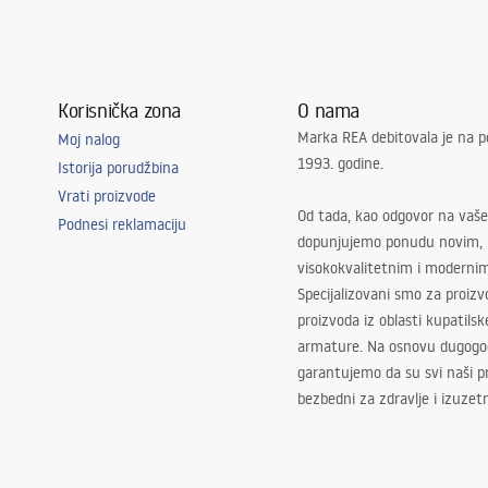
Korisnička zona
O nama
Marka REA debitovala je na p
Moj nalog
1993. godine.
Istorija porudžbina
Vrati proizvode
Od tada, kao odgovor na vaše
Podnesi reklamaciju
dopunjujemo ponudu novim,
visokokvalitetnim i moderni
Specijalizovani smo za proizv
proizvoda iz oblasti kupatilsk
armature. Na osnovu dugogod
garantujemo da su svi naši 
bezbedni za zdravlje i izuzet