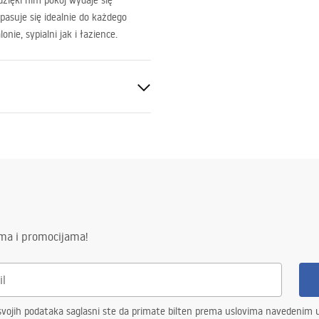
zięki nim pokój wydaje się
pasuje się idealnie do każdego
nie, sypialni jak i łazience.
ima i promocijama!
drvo
vojih podataka saglasni ste da primate bilten prema uslovima navedenim