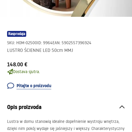
Rasprodaja
SKU
:
HOM-02500
ID
:
9964
EAN
:
5902557396924
LUSTRO ŚCIENNE LED 50cm MMJ
148.00 €
Dostava sjutra.
Pitajte o proizvodu
Opis proizvoda
Lustra w domu stanowią idealne dopełnienie wystroju wnętrza,
dzięki nim pokój wydaje się jaśniejszy i większy. Charakterystyczny