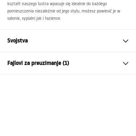
kształt naszego lustra wpasuje się idealnie do każdego
pomieszczenia niezależnie od jego stylu, możesz powiesić je w
salonie, sypialni jak i łazience.
Svojstva
Visina
500
mm
Fajlovi za preuzimanje (1)
Širina
500
mm
Dubina
30
mm
manual mirror led
LED osvjetljenje
Da
manual mirror led.pdf
Ram
Da
Boja rama
Zlatni
Materijal rama
Aluminij
Oblik
Okruglo
Protiv magljenja
Da