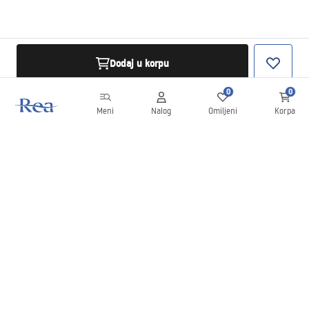
Dodaj u korpu
0
0
Meni
Nalog
Omiljeni
Korpa
Bilten
Budite u toku sa novostima i promocijama!
Prijavite se