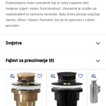
Predstavljamo stolni umivaonik koji će vašoj kupaonici dati
moderan izgled i visoku funkcionalnost. Umivaonik je izrađen od
visokokvalitetne sanitarne keramike. Naša široka ponuda uključuje
slavine, sifone i čepove. Pozivamo Vas da se upoznate s našom
ponudom.
Svojstva
Način montaže
Na ploču
Fajlovi za preuzimanje (6)
Materijal
Sanitarna keramika
Boja
Bijela/Zlatna
Montažne upute
Završetak
Sjajni
Basin.pdf
Duljina
410
mm
Širina
340
mm
Karta produktu
Visina
145
mm
WHITE - NABLATOWA.pdf