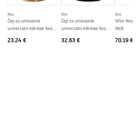
Dubina
110
mm
Oblik
Ovalni
Rea
Rea
Rea
Deklaracja Właściwości Użytkowych
Čep za umivaonik
Čep za umivaonik
Sifon Rea B
Otvor za slavinu
Ne
SOFIA GOLD WHITE Deklaracja.pdf
univerzalni klik-klak Rea
univerzalni klik-klak Rea
INOX
Rupa za prelijevanje
Ne
Brushed GOLD Antique
Brushed BLACK METALIC
23.24 €
32.63 €
70.19 €
Warunki bezpieczeństwa
WARUNKI BEZPIECZENSTWA UMYWALKI.pdf
Atest higieniczny
ATEST Ceramika - Misy WC Bidety Umywalki.pdf
Garantni uslovi
Warranty_Terms_and_Conditions_Basins_-_5.pdf