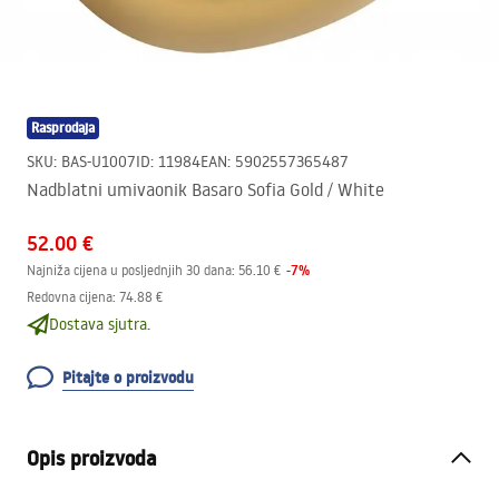
Rasprodaja
SKU
:
BAS-U1007
ID
:
11984
EAN
:
5902557365487
Nadblatni umivaonik Basaro Sofia Gold / White
52.00 €
-
7
%
Najniža cijena u posljednjih 30 dana:
56.10 €
Redovna cijena
:
74.88 €
Dostava sjutra.
Pitajte o proizvodu
Opis proizvoda