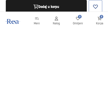
Dodaj u korpu
0
0
Meni
Nalog
Omiljeni
Korpa
Bilten
Budite u toku sa novostima i promocijama!
Prijavite se
Unošenjem i potvrđivanjem svojih podataka saglasni ste da
primate bilten prema uslovima navedenim u
Pravilima
.