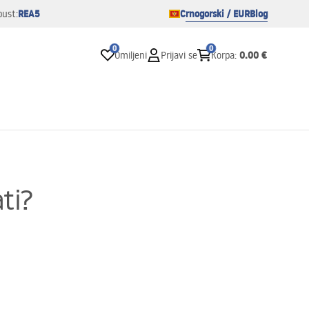
REA5
Crnogorski / EUR
Blog
pust:
0
0
0.00 €
Omiljeni
Prijavi se
Korpa
:
ti?