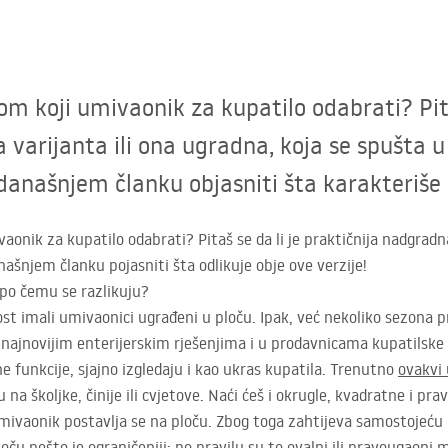
om koji umivaonik za kupatilo odabrati? Pita
 varijanta ili ona ugradna, koja se spušta 
 današnjem članku objasniti šta karakteriše 
onik za kupatilo odabrati? Pitaš se da li je praktičnija nadgradna
ašnjem članku pojasniti šta odlikuje obje ove verzije!
po čemu se razlikuju?
t imali umivaonici ugrađeni u ploču. Ipak, već nekoliko sezona 
 najnovijim enterijerskim rješenjima i u prodavnicama kupatilske
e funkcije, sjajno izgledaju i kao ukras kupatila. Trenutno
ovakvi
 na školjke, činije ili cvjetove. Naći ćeš i okrugle, kvadratne i 
ivaonik postavlja se na ploču. Zbog toga zahtijeva samostojeću b
u nešto je ograničeniji: po pravilu su to ovalni ili pravougaoni m