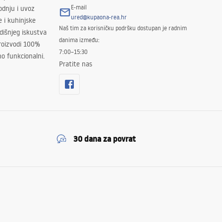
E-mail
odnju i uvoz
ured@kupaona-rea.hr
e i kuhinjske
Naš tim za korisničku podršku dostupan je radnim
išnjeg iskustva
danima između:
proizvodi 100%
7:00–15:30
no funkcionalni.
Pratite nas
30 dana za povrat