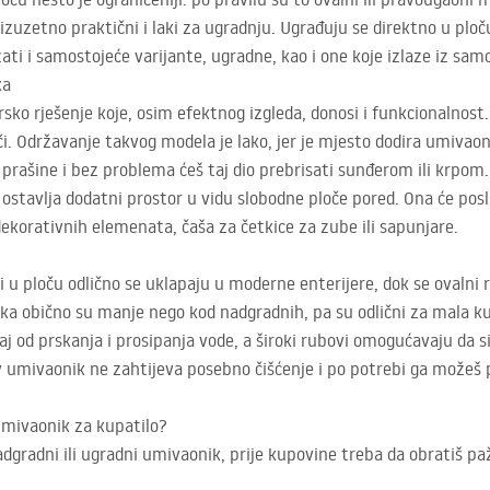
u izuzetno praktični i laki za ugradnju. Ugrađuju se direktno u plo
zati i samostojeće varijante, ugradne, kao i one koje izlaze iz sa
ka
sko rješenje koje, osim efektnog izgleda, donosi i funkcionalnost.
i. Održavanje takvog modela je lako, jer je mjesto dodira umivaon
 prašine i bez problema ćeš taj dio prebrisati sunđerom ili krpom.
stavlja dodatni prostor u vidu slobodne ploče pored. Ona će posl
dekorativnih elemenata, čaša za četkice za zube ili sapunjare.
u ploču odlično se uklapaju u moderne enterijere, dok se ovalni 
ka obično su manje nego kod nadgradnih, pa su odlični za mala ku
j od prskanja i prosipanja vode, a široki rubovi omogućavaju da s
v umivaonik ne zahtijeva posebno čišćenje i po potrebi ga možeš 
 umivaonik za kupatilo?
nadgradni ili ugradni umivaonik, prije kupovine treba da obratiš p