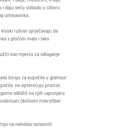
ču i daju veću slobodu u izboru
mog umivaonika.
 Visoki rubovi sprječavaju da
ika s pločom malo i lako
užiti kao mjesto za odlaganje
rado biraju za kupatila u glamour
patila: ne opterećuju prostor.
igurno odložiš na njih sapunjaru
prebrisati običnom mikrofiber
ažnju na nekoliko osnovnih