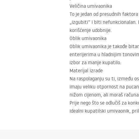
Veličina umivaonika
To je jedan od presudnih faktora
„izgubiti” i biti nefunkcionalan
korišćenje udobnije.
Oblik umivaonika
Oblik umivaonika je takođe bita
enterijerima u hladnijim tonovim
izbor za manje kupatilo.
Materijal izrade
Na raspolaganju su ti, između ost
imaju veliku otpornost na pucan
nižom cijenom, ali moraš računa
Prije nego što se odlučiš za kon
idealni kupatilski umivaonik, pr