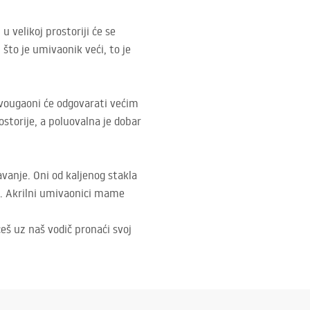
 velikoj prostoriji će se
što je umivaonik veći, to je
avougaoni će odgovarati većim
storije, a poluovalna je dobar
avanje. Oni od kaljenog stakla
. Akrilni umivaonici mame
eš uz naš vodič pronaći svoj