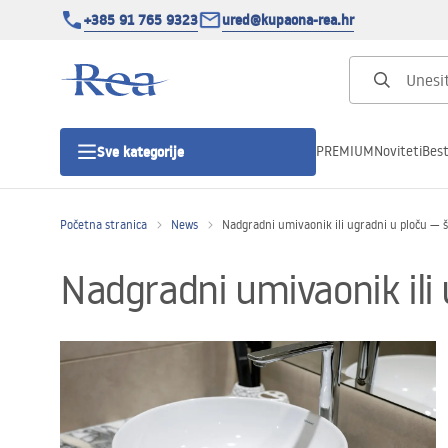
+385 91 765 9323
ured@kupaona-rea.hr
PREMIUM
Noviteti
Best
Sve kategorije
Početna stranica
News
Nadgradni umivaonik ili ugradni u ploču — š
Tuš kabine
Nadgradni umivaonik ili 
Tuš vrata
Tuš kade
Linearni odvodi