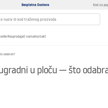
Besplatna Dostava
Kod za po
seller
Rasprodaja
O nama
Kontakt
to odabrati?
ugradni u ploču — što odabra