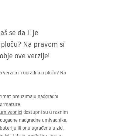
š se da li je
u ploču? Na pravom si
obje ove verzije!
 verzija ili ugradna u ploču? Na
primat preuzimaju nadgradni
 armature.
 umivaonici
dostupni su u raznim
pravougaone nadgradne umivaonike.
ateriju ili onu ugrađenu u zid.
odeli. I dalje, međutim, imaju