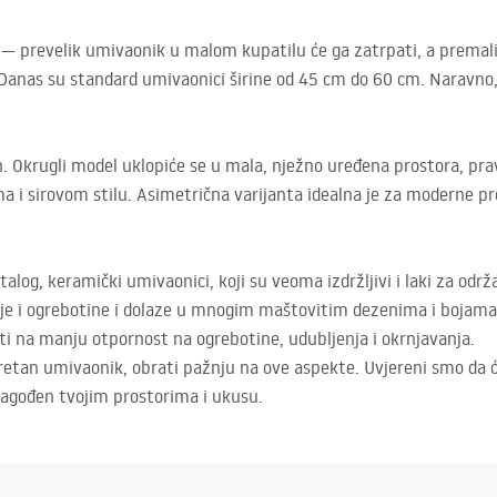
 — prevelik umivaonik u malom kupatilu će ga zatrpati, a premali u
. Danas su standard umivaonici širine od 45 cm do 60 cm. Naravno, 
n. Okrugli model uklopiće se u mala, nježno uređena prostora, pr
a i sirovom stilu. Asimetrična varijanta idealna je za moderne pro
alog, keramički umivaonici, koji su veoma izdržljivi i laki za održ
je i ogrebotine i dolaze u mnogim maštovitim dezenima i bojama
ti na manju otpornost na ogrebotine, udubljenja i okrnjavanja.
kretan umivaonik, obrati pažnju na ove aspekte. Uvjereni smo da ć
ilagođen tvojim prostorima i ukusu.