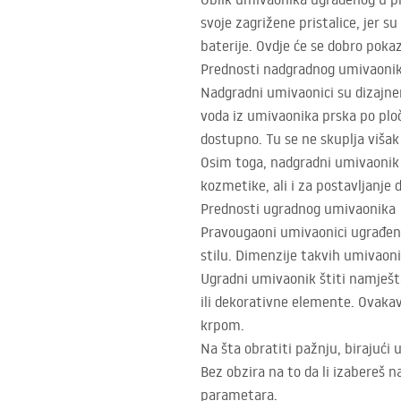
svoje zagrižene pristalice, jer s
baterije. Ovdje će se dobro poka
Prednosti nadgradnog umivaoni
Nadgradni umivaonici su dizajner
voda iz umivaonika prska po ploč
dostupno. Tu se ne skuplja višak
Osim toga, nadgradni umivaonik o
kozmetike, ali i za postavljanje 
Prednosti ugradnog umivaonika
Pravougaoni umivaonici ugrađeni 
stilu. Dimenzije takvih umivaoni
Ugradni umivaonik štiti namješta
ili dekorativne elemente. Ovaka
krpom.
Na šta obratiti pažnju, birajući
Bez obzira na to da li izabereš 
parametara.