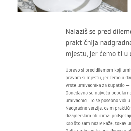
Zahodi, toaleti
Umivaonici
Nalaziš se pred dilem
Kade i paravani
praktičnija nadgradna
mjestu, jer ćemo ti u
Miješalice, pipe, slavine
Upravo si pred dilemom koji umiva
Tuševi
pravom si mjestu, jer ćemo u dan
Vrste umivaonika za kupatilo — 
Kitchen
Donedavno su najveću popularnos
umivaonici. To se posebno vidi u
Kupaonski pribor
Nadgradne verzije, osim praktičn
dizajnerskim oblicima: podsjećaju
Kao što sam naziv kaže, takav um
Oblik umivaonika ugrađenog u ploč