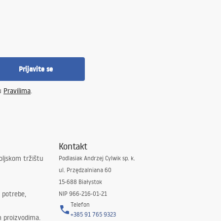
Prijavite se
 u
Pravilima
.
Kontakt
oljskom tržištu
Podlasiak Andrzej Cylwik sp. k.
ul. Przędzalniana 60
15-688 Białystok
 potrebe,
NIP 966-216-01-21
Telefon
+385 91 765 9323
m proizvodima.