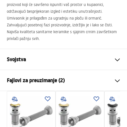
proizvod koji će savršeno ispuniti vaš prostor u kupaonici,
održavajući besprijekoran izgled i estetiku unutrašnjosti.
Umivaonik je prilagođen za ugradnju na ploču ili ormarić.
Zahvaljujući posebnoj fazi proizvodnje, izdržljiv je i lako se čisti.
Najviša kvaliteta sanitarne keramike s sjajnim crnim završetkom
privlači pažnju svih.
Svojstva
Način montaže
Na ploču
Fajlovi za preuzimanje (2)
Materijal
Sanitarna keramika
Boja
Imitacija kamena
Montažne upute
Završetak
Mat
Basin.pdf
Duljina
465
mm
Širina
330
mm
Garantni uslovi