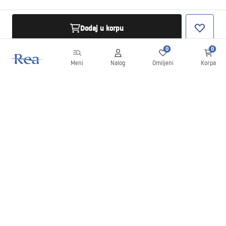
Dodaj u korpu
0
0
Meni
Nalog
Omiljeni
Korpa
Bilten
Budite u toku sa novostima i promocijama!
Prijavite se
Unošenjem i potvrđivanjem svojih podataka saglasni ste da
primate bilten prema uslovima navedenim u
Pravilima
.