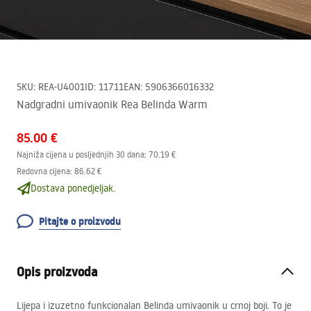
SKU
:
REA-U4001
ID
:
11711
EAN
:
5906366016332
Nadgradni umivaonik Rea Belinda Warm
85.00 €
Najniža cijena u posljednjih 30 dana:
70.19 €
Redovna cijena
:
86.62 €
Dostava ponedjeljak.
Pitajte o proizvodu
Opis proizvoda
Lijepa i izuzetno funkcionalan Belinda umivaonik u crnoj boji. To je