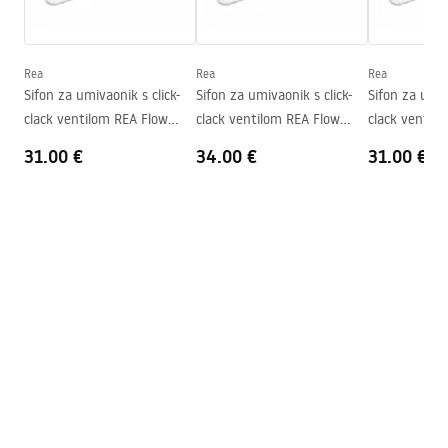
Visina
135
mm
Warranty_Terms_and_Conditions_Basins_-_5.pdf
Dubina
105
mm
Oblik
Pravokutni
Rea
Rea
Rea
Sifon za umivaonik s click-
Sifon za umivaonik s click-
Sifon za umiv
Otvor za slavinu
Ne
clack ventilom REA Flow
clack ventilom REA Flow
clack ventil
Rupa za prelijevanje
Ne
Gold
Brush Gold
Black
31.00 €
34.00 €
31.00 €