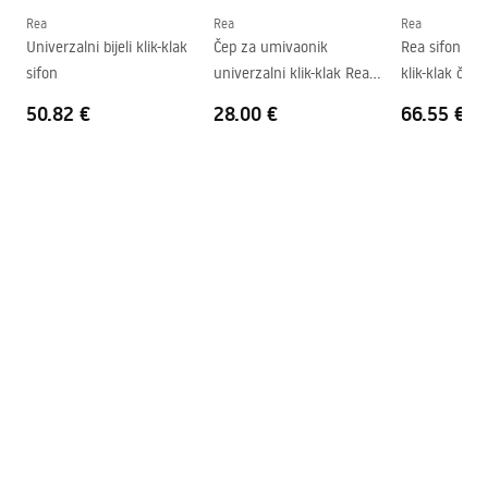
Oblik
Okrugli
Rea
Rea
Rea
Univerzalni bijeli klik-klak
Čep za umivaonik
Rea sifon za
Otvor za slavinu
Ne
sifon
univerzalni klik-klak Rea
klik-klak če
Rupa za prelijevanje
Ne
Brushed GOLD MAT
zlato MAT
50.82 €
28.00 €
66.55 €