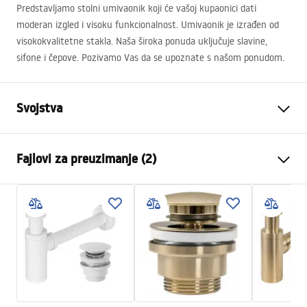
Predstavljamo stolni umivaonik koji će vašoj kupaonici dati
moderan izgled i visoku funkcionalnost. Umivaonik je izrađen od
visokokvalitetne stakla. Naša široka ponuda uključuje slavine,
sifone i čepove. Pozivamo Vas da se upoznate s našom ponudom.
Svojstva
Način montaže
Na ploču
Fajlovi za preuzimanje (2)
Materijal
Kaljeno staklo
Boja
Prozirno
Montažne upute
Završetak
Sjajni
Basin.pdf
Duljina
390
mm
Širina
390
mm
Garantni uslovi
Visina
115
mm
Warranty_Terms_and_Conditions_Basins_-_5.pdf
Dubina
95
mm