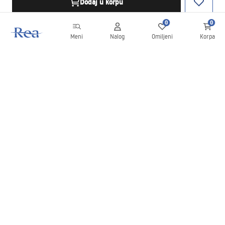
Dodaj u korpu
0
0
Meni
Nalog
Omiljeni
Korpa
Bilten
Budite u toku sa novostima i promocijama!
Prijavite se
Unošenjem i potvrđivanjem svojih podataka saglasni ste da
primate bilten prema uslovima navedenim u
Pravilima
.