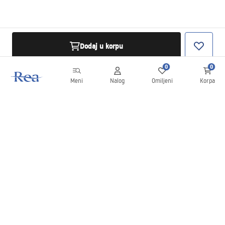
Dodaj u korpu
0
0
Meni
Nalog
Omiljeni
Korpa
Bilten
Budite u toku sa novostima i promocijama!
Prijavite se