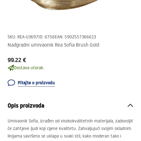
SKU
:
REA-U3697
ID
:
6756
EAN
:
5902557366613
Nadgradni umivaonik Rea Sofia Brush Gold
99.22 €
Dostava utorak.
Pitajte o proizvodu
Opis proizvoda
Umivaonik Sofia, izrađen od visokokvalitetnih materijala, zadovoljit
će zahtjeve ljudi koji cijene kvalitetu. Zahvaljujući svojim skladnim
linijama savršeno se uklapa u svaki stil, kako moderan tako i