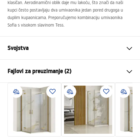
klasičan. Aerodinamični oblik daje mu lakoću, što znači da naši
kupci često postavljaju dva umivaonika jedan pored drugoga u
duplim kupaonicama. Preporučujemo kombinaciju umivaonika
Sofia s visokom slavinom Tess.
Svojstva
Način montaže
Na ploču
Fajlovi za preuzimanje (2)
Materijal
Sanitarna keramika
Boja
Bijela/Zlatna
Montažne upute
Završetak
Sjajni, Brušeni
Basin.pdf
Duljina
410
mm
Širina
345
mm
Garantni uslovi
Visina
150
mm
Warranty_Terms_and_Conditions_Basins_-_5.pdf
Dubina
110
mm