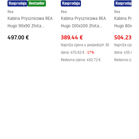
Rasprodaja
Bestseller
Rasprodaja
Rasprodaja
Oblik
Ovalni
Rea
Rea
Rea
Otvor za slavinu
Ne
Kabina Prysznicowa REA
Kabina Prysznicowa REA
Kabina Prysz
Rupa za prelijevanje
Ne
Hugo 90x90 Złota
Hugo 100x100 Złota
Hugo 80x90 
Szczotkowana
Szczotkowana
Szczotkowan
497.00 €
389.44 €
504.23 €
Najniža cijena u posljednjih 30
Najniža cijena 
dana:
470.62 €
-
17
%
dana:
455.40 €
Redovna cijena
:
492.72 €
Redovna cijena