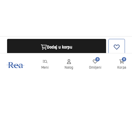
Dodaj u korpu
0
0
Meni
Nalog
Omiljeni
Korpa
Bilten
Budite u toku sa novostima i promocijama!