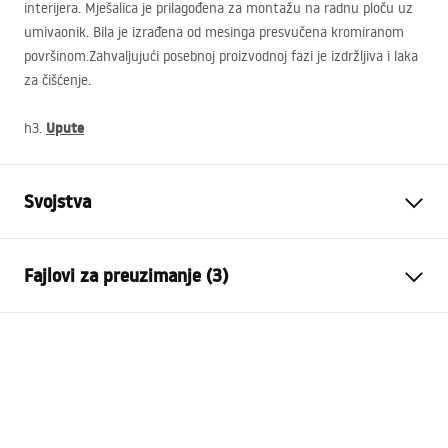
interijera. Mješalica je prilagođena za montažu na radnu ploču uz
umivaonik. Bila je izrađena od mesinga presvučena kromiranom
površinom.Zahvaljujući posebnoj proizvodnoj fazi je izdržljiva i laka
za čišćenje.
Upute
h3.
Svojstva
Vrsta baterije
Za umivaonik
Fajlovi za preuzimanje (3)
Način montaže
Stojeća
Boja
Bijela, Bijela/Srebrna
Garantni uslovi
Vrsta izljevne cijevi
Fiksna
Warranty_Terms_and_Conditions_Faucets_-_5.pdf
Materijal
Mjed
Doseg izljeva
100
mm
Uputstvo za montažu
Visina
150
mm