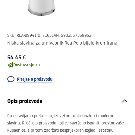
SKU
:
REA-B9941
ID
:
7163
EAN
:
5902557368952
Niska slavina za umivaonik Rea Polo bijelo-kromirana
54.45 €
Dostava sjutra.
Pitajte o proizvodu
Opis proizvoda
Predstavljamo prekrasnu, izuzetno funkcionalnu i modernu
slavinu. Riječ je o proizvodu koji će savršeno ispuniti prostor vaše
kupaonice, a pritom zadržati besprijekoran izgled i estetiku