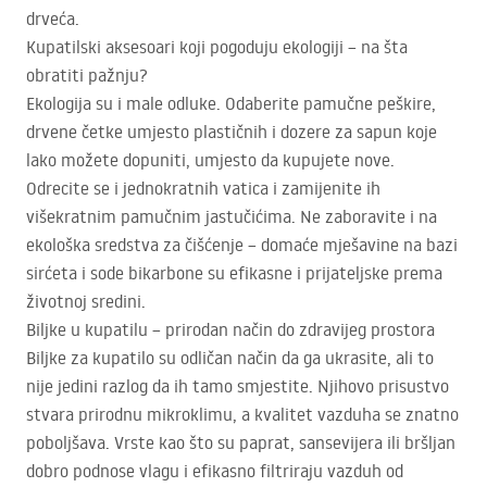
drveća.
Kupatilski aksesoari koji pogoduju ekologiji – na šta
obratiti pažnju?
Ekologija su i male odluke. Odaberite pamučne peškire,
drvene četke umjesto plastičnih i dozere za sapun koje
lako možete dopuniti, umjesto da kupujete nove.
Odrecite se i jednokratnih vatica i zamijenite ih
višekratnim pamučnim jastučićima. Ne zaboravite i na
ekološka sredstva za čišćenje – domaće mješavine na bazi
sirćeta i sode bikarbone su efikasne i prijateljske prema
životnoj sredini.
Biljke u kupatilu – prirodan način do zdravijeg prostora
Biljke za kupatilo su odličan način da ga ukrasite, ali to
nije jedini razlog da ih tamo smjestite. Njihovo prisustvo
stvara prirodnu mikroklimu, a kvalitet vazduha se znatno
poboljšava. Vrste kao što su paprat, sansevijera ili bršljan
dobro podnose vlagu i efikasno filtriraju vazduh od