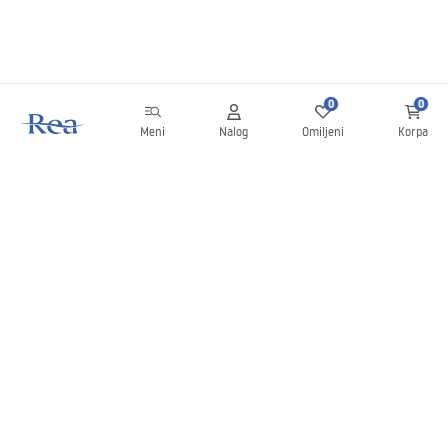
0
0
Meni
Nalog
Omiljeni
Korpa
Bilten
Budite u toku sa novostima i promocijama!
Prijavite se
Unošenjem i potvrđivanjem svojih podataka saglasni ste da