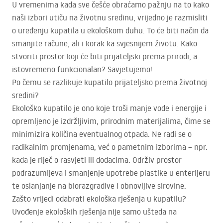
U vremenima kada sve češće obraćamo pažnju na to kako
naši izbori utiču na životnu sredinu, vrijedno je razmisliti
o uređenju kupatila u ekološkom duhu. To će biti način da
smanjite račune, ali i korak ka svjesnijem životu. Kako
stvoriti prostor koji će biti prijateljski prema prirodi, a
istovremeno funkcionalan? Savjetujemo!
Po čemu se razlikuje kupatilo prijateljsko prema životnoj
sredini?
Ekološko kupatilo je ono koje troši manje vode i energije i
opremljeno je izdržljivim, prirodnim materijalima, čime se
minimizira količina eventualnog otpada. Ne radi se o
radikalnim promjenama, već o pametnim izborima – npr.
kada je riječ o rasvjeti ili dodacima. Održiv prostor
podrazumijeva i smanjenje upotrebe plastike u enterijeru
te oslanjanje na biorazgradive i obnovljive sirovine.
Zašto vrijedi odabrati ekološka rješenja u kupatilu?
Uvođenje ekoloških rješenja nije samo ušteda na