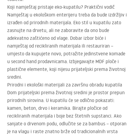
Koji namještaj pristaje eko-kupatilu? Praktični vodič
Namještaj u ekološkom enterijeru treba da bude izdržljiv i
izrađen od prirodnih materijala. Eko stil u kupatilu zato
zasnujte na drvetu, ali ne zaboravite da ono bude
adekvatno zaštićeno od vlage. Dobar izbor biće i
namještaj od recikliranih materijala ili restauriran –
umjesto da kupujete novo, potražite jedinstvene komade
u second hand prodavnicama. Izbjegavajte
MDF
ploče i
plastične elemente, koji nijesu prijateljski prema životnoj
sredini.
Prirodni i ekološki materijali za završnu obradu kupatila
Dom prijateljski prema životnoj sredini je prostor prepun
prirodnih sirovina. U kupatilu će se odlično pokazati:
kamen, beton, drvo i keramika. Birajte pločice od
recikliranih materijala i boje bez štetnih supstanci. Ako
sanjate o drvenom podu, odlučite se za bambus – otporan
je na vlagu i raste znatno brže od tradicionalnih vrsta