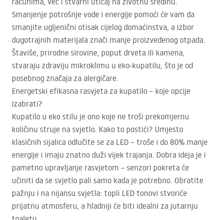
računima, već i stvarni uticaj na životnu sredinu.
Smanjenje potrošnje vode i energije pomoći će vam da
smanjite ugljenični otisak cijelog domaćinstva, a izbor
dugotrajnih materijala znači manje proizvedenog otpada.
Štaviše, prirodne sirovine, poput drveta ili kamena,
stvaraju zdraviju mikroklimu u eko-kupatilu, što je od
posebnog značaja za alergičare.
Energetski efikasna rasvjeta za kupatilo – koje opcije
izabrati?
Kupatilo u eko stilu je ono koje ne troši prekomjernu
količinu struje na svjetlo. Kako to postići? Umjesto
klasičnih sijalica odlučite se za
LED
– troše i do 80% manje
energije i imaju znatno duži vijek trajanja. Dobra ideja je i
pametno upravljanje rasvjetom – senzori pokreta će
učiniti da se svjetlo pali samo kada je potrebno. Obratite
pažnju i na nijansu svjetla: topli
LED
tonovi stvoriće
prijatnu atmosferu, a hladniji će biti idealni za jutarnju
toaletu.