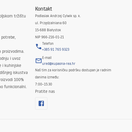
Kontakt
oljskom tržištu
Podlasiak Andrzej Cylwik sp. k.
ul. Przędzalniana 60
15-688 Białystok
 potrebe,
NIP 966-216-01-21
Telefon
+385 91 765 9323
m proizvodima.
E-mail
odnju i uvoz
ured@kupaona-rea.hr
e i kuhinjske
Naš tim za korisničku podršku dostupan je radnim
išnjeg iskustva
danima između:
proizvodi 100%
7:00–15:30
no funkcionalni.
Pratite nas