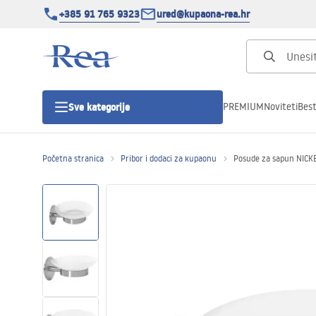
+385 91 765 9323
ured@kupaona-rea.hr
PREMIUM
Noviteti
Best
Sve kategorije
Početna stranica
Pribor i dodaci za kupaonu
Posude za sapun NICK
Tuš kabine
Tuš vrata
Tuš kade
Linearni odvodi