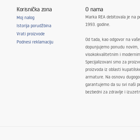
Korisnička zona
O nama
Marka REA debitovala je na p
Moj nalog
1993. godine.
Istorija porudžbina
Vrati proizvode
Od tada, kao odgovor na vaše
Podnesi reklamaciju
dopunjujemo ponudu novim,
visokokvalitetnim i moderni
Specijalizovani smo za proizv
proizvoda iz oblasti kupatilsk
armature. Na osnovu dugogod
garantujemo da su svi naši 
bezbedni za zdravlje i izuzet