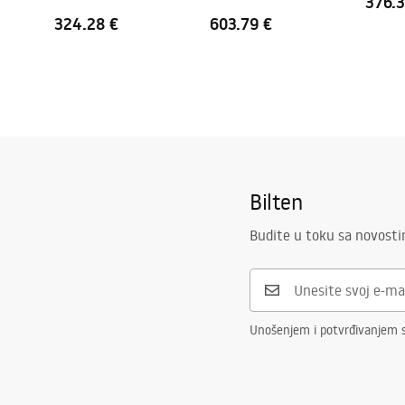
376.3
324.28 €
603.79 €
Bilten
Budite u toku sa novost
Unošenjem i potvrđivanjem s