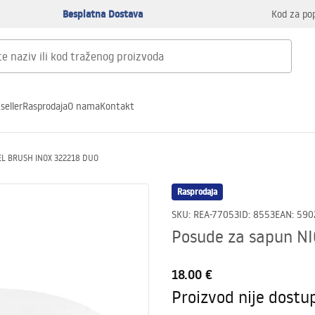
Besplatna Dostava
Kod za po
seller
Rasprodaja
O nama
Kontakt
EL BRUSH INOX 322218 DUO
Rasprodaja
SKU
:
REA-77053
ID
:
8553
EAN
:
590
Posude za sapun N
18.00 €
Proizvod nije dostu