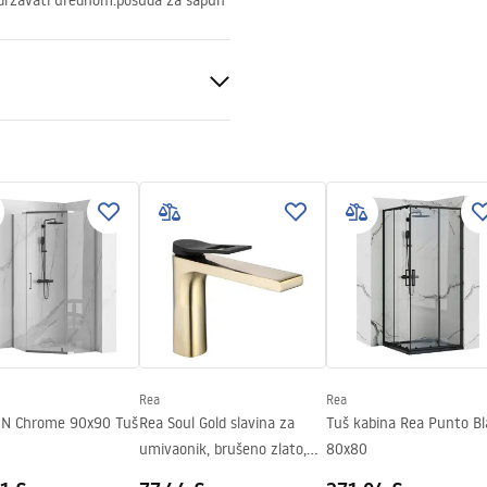
održavati urednom.posuda za sapun
k
Rea
Rea
IN Chrome 90x90 Tuš
Rea Soul Gold slavina za
Tuš kabina Rea Punto Bl
umivaonik, brušeno zlato,
80x80
niska