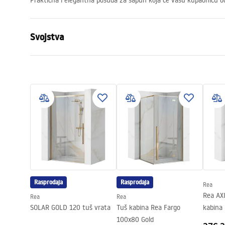
Praktična i elegantna posuda za sapun koja će vašu kupaonicu 
Svojstva
Boja
Četkani čeli
Materijal
Mat staklo
Način montaže
Samolepljiv
Širina
110
mm
Visina
60
mm
Dubina
120
mm
Serija
Duo
Jamstvo
24 mjeseca
Rasprodaja
Rasprodaja
Rea
Rea AX
Rea
Rea
SOLAR GOLD 120 tuš vrata
Tuš kabina Rea Fargo
kabina
100x80 Gold