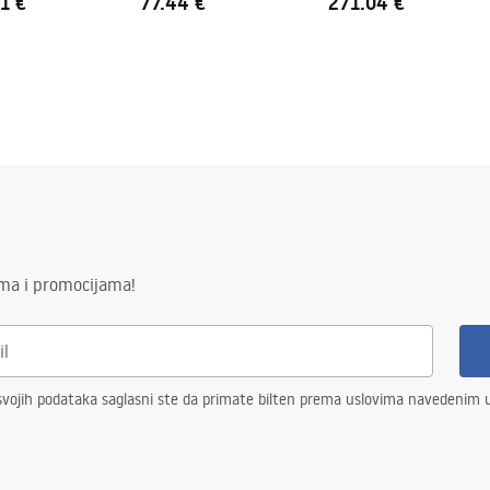
1 €
77.44 €
271.04 €
ima i promocijama!
vojih podataka saglasni ste da primate bilten prema uslovima navedenim