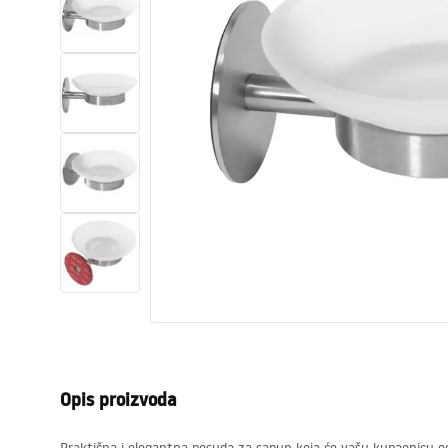
Zahodi, toaleti
Umivaonici
Kade i paravani
Miješalice, pipe, slavine
Tuševi
Kitchen
Kupaonski pribor
Opis proizvoda