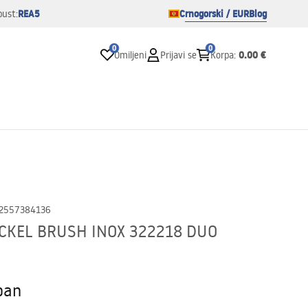
REA5
Crnogorski / EUR
Blog
pust:
0
0
0.00 €
Omiljeni
Prijavi se
Korpa
:
2557384136
ICKEL BRUSH INOX 322218 DUO
pan