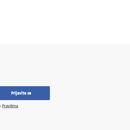
Prijavite se
 u
Pravilima
.