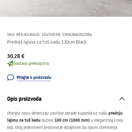
SKU
:
REA-K4304
ID
:
10450
EAN
:
5906366002984
Prednja lajsna za tuš kadu 130cm Black
30.28 €
Dostava prekosjutra.
Pitajte o proizvodu
Opis proizvoda
prednju
Otkrijte novu dimenziju završne obrade kupatila uz našu
lajsnu za tuš kadu
130 cm (1300 mm)
dužine
u elegantnoj crnoj
boji. Ovaj jedinstveni proizvod je dizajniran da ispuni očekivanja