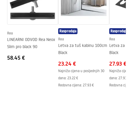
Duljina
1300
mm
Visina
52
mm
Širina
12
mm
Rasprodaja
Rasprodaja
Rea
Debljina čelika
1
mm
LINEARNI ODVOD Rea Neox
Rea
Rea
Može se sjeći
Da
Letva za tuš kabinu 100cm
Letva za tuš
Slim pro black 90
Black
Black
Jamstvo
24 mjeseca
58.45 €
23.24 €
27.93 €
Najniža cijena u posljednjih 30
Najniža cijena 
dana:
23.22 €
dana:
27.91 €
Redovna cijena
:
27.93 €
Redovna cijena