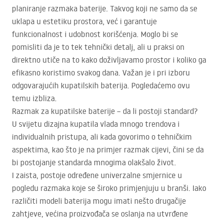
planiranje razmaka baterije. Takvog koji ne samo da se
uklapa u estetiku prostora, već i garantuje
funkcionalnost i udobnost korišćenja. Moglo bi se
pomisliti da je to tek tehnički detalj, ali u praksi on
direktno utiče na to kako doživljavamo prostor i koliko ga
efikasno koristimo svakog dana. Važan je i pri izboru
odgovarajućih kupatilskih baterija. Pogledaćemo ovu
temu izbliza.
Razmak za kupatilske baterije – da li postoji standard?
U svijetu dizajna kupatila vlada mnogo trendova i
individualnih pristupa, ali kada govorimo o tehničkim
aspektima, kao što je na primjer razmak cijevi, čini se da
bi postojanje standarda mnogima olakšalo život.
I zaista, postoje određene univerzalne smjernice u
pogledu razmaka koje se široko primjenjuju u branši. Iako
različiti modeli baterija mogu imati nešto drugačije
zahtjeve, većina proizvođača se oslanja na utvrđene