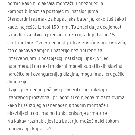
norme kako bi olakšala montažu i obezbijedila
kompatibilnost sa postojećim instalacijama.
Standardni razmak za kupatilske baterije, kako tuš tako i
kade, najčešće iznosi 150 mm. To znači da je udaljenost
između dva otvora predviđena za ugradnju tačno 15
centimetara. Ovu vrijednost prihvata većina proizvođača,
što olakšava zamjenu baterije bez potrebe za
intervencijom u postojećoj instalaciji. Ipak, vrijedi
napomenuti da neki moderni modeli kupatilskih slavina,
naročito oni avangardnijeg dizajna, mogu imati drugačije
dimenzije.
Uvijek je vrijedno pažljivo provjeriti specifikaciju
izabranog proizvoda i prilagoditi se njegovim zahtjevima
kako bi se izbjegla iznenađenja tokom montaže i
obezbijedilo optimalno funkcionisanje armature.
Na kakav razmak cijevi za bateriju možeš naići tokom
renoviranja kupatila?