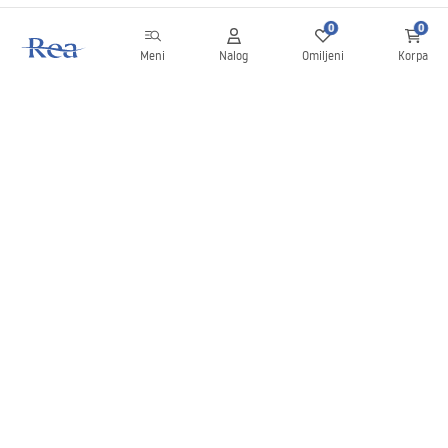
0
0
Meni
Nalog
Omiljeni
Korpa
Bilten
Budite u toku sa novostima i promocijama!
Prijavite se
Unošenjem i potvrđivanjem svojih podataka saglasni ste da
primate bilten prema uslovima navedenim u
Pravilima
.