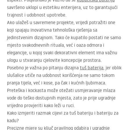
savršeno uklopi u estetiku enterijera, uz to garantujući
trajnost i udobnost upotrebe.
Ako ulažeš u savremene projekte, vrijedi potražiti one
koji spajaju inovativna tehnološka rješenja sa
jedinstvenim dizajnom. Tako će kupatilo postati ne samo
mjesto svakodnevnih rituala, već i oaza odmora i
elegancije, u kojoj svaki dekorativni element ima važnu
ulogu u stvaranju cjelovite koncepcije prostora.
Posebno je važna po pitanju dizajna
tuš baterija
, jer oblik
slušalice utiče na udobnost korišćenja ne samo tokom
pranja tijela, već i kose, pa čak i kućnih ljubimaca.
Preteška i kockasta može otežati usmjeravanje mlaza
vode do teško dostupnih mjesta, zato je prije ugradnje
vrijedno provjeriti kako leži u ruci.
Kako izmjeriti razmak cijevi za tuš bateriju i bateriju za
kadu?
Precizne mjere su ključ pravilnog odabira i ugradnje