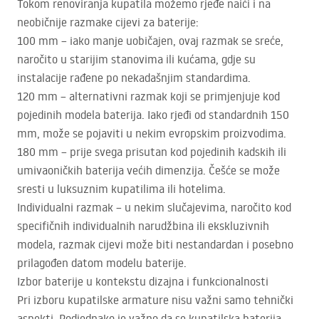
Tokom renoviranja kupatila možemo rjeđe naići i na
neobičnije razmake cijevi za baterije:
100 mm – iako manje uobičajen, ovaj razmak se sreće,
naročito u starijim stanovima ili kućama, gdje su
instalacije rađene po nekadašnjim standardima.
120 mm – alternativni razmak koji se primjenjuje kod
pojedinih modela baterija. Iako rjeđi od standardnih 150
mm, može se pojaviti u nekim evropskim proizvodima.
180 mm – prije svega prisutan kod pojedinih kadskih ili
umivaoničkih baterija većih dimenzija. Češće se može
sresti u luksuznim kupatilima ili hotelima.
Individualni razmak – u nekim slučajevima, naročito kod
specifičnih individualnih narudžbina ili ekskluzivnih
modela, razmak cijevi može biti nestandardan i posebno
prilagođen datom modelu baterije.
Izbor baterije u kontekstu dizajna i funkcionalnosti
Pri izboru kupatilske armature nisu važni samo tehnički
aspekti. Podjednako je važno da se
kupatilska baterija