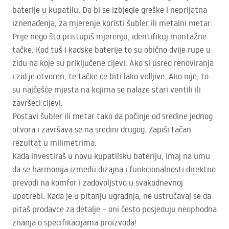
baterije u kupatilu. Da bi se izbjegle greške i neprijatna
iznenađenja, za mjerenje koristi šubler ili metalni metar.
Prije nego što pristupiš mjerenju, identifikuj montažne
tačke. Kod tuš i kadske baterije to su obično dvije rupe u
zidu na koje su priključene cijevi. Ako si usred renoviranja
i zid je otvoren, te tačke će biti lako vidljive. Ako nije, to
su najčešće mjesta na kojima se nalaze stari ventili ili
završeci cijevi.
Postavi šubler ili metar tako da počinje od sredine jednog
otvora i završava se na sredini drugog. Zapiši tačan
rezultat u milimetrima.
Kada investiraš u novu kupatilsku bateriju, imaj na umu
da se harmonija između dizajna i funkcionalnosti direktno
prevodi na komfor i zadovoljstvo u svakodnevnoj
upotrebi. Kada je u pitanju ugradnja, ne ustručavaj se da
pitaš prodavce za detalje – oni često posjeduju neophodna
znanja o specifikacijama proizvoda!