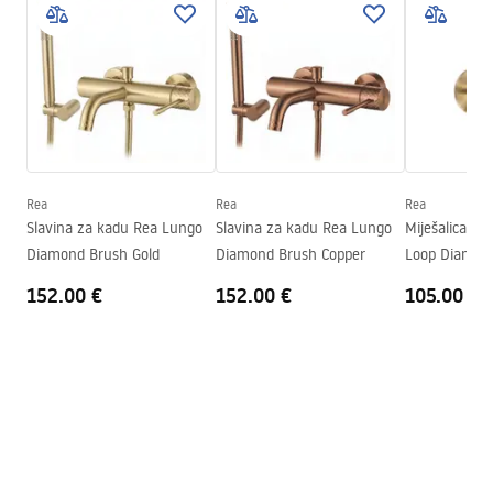
Instrukcja montażu
Vrsta izljevne cijevi
Fiksna
Instrukcja_montazu_.pdf
Materijal
Mjed
Tehnologija premazivanja
Chrome plating
Garantni uslovi
Promjer priključka
1/2 inča
Warranty_Terms_and_Conditions_Faucets_-_5.pdf
Jamstvo
5 godina
Rea
Rea
Rea
Slavina za kadu Rea Lungo
Slavina za kadu Rea Lungo
Miješalica za
Diamond Brush Gold
Diamond Brush Copper
Loop Diamond
152.00 €
152.00 €
105.00 €