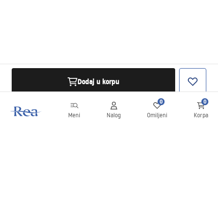
Dodaj u korpu
0
0
Meni
Nalog
Omiljeni
Korpa
Bilten
Budite u toku sa novostima i promocijama!