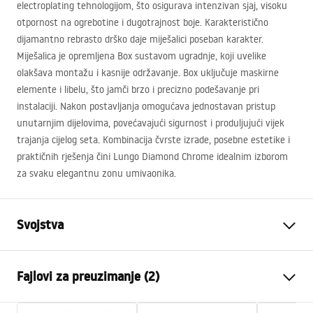
electroplating tehnologijom, što osigurava intenzivan sjaj, visoku
otpornost na ogrebotine i dugotrajnost boje. Karakteristično
dijamantno rebrasto drško daje miješalici poseban karakter.
Miješalica je opremljena Box sustavom ugradnje, koji uvelike
olakšava montažu i kasnije održavanje. Box uključuje maskirne
elemente i libelu, što jamči brzo i precizno podešavanje pri
instalaciji. Nakon postavljanja omogućava jednostavan pristup
unutarnjim dijelovima, povećavajući sigurnost i produljujući vijek
trajanja cijelog seta. Kombinacija čvrste izrade, posebne estetike i
praktičnih rješenja čini Lungo Diamond Chrome idealnim izborom
za svaku elegantnu zonu umivaonika.
Svojstva
Vrsta baterije
Za umivaonik, Kada
Fajlovi za preuzimanje (2)
Način montaže
Zidna, Ugradbena
Boja
Krom