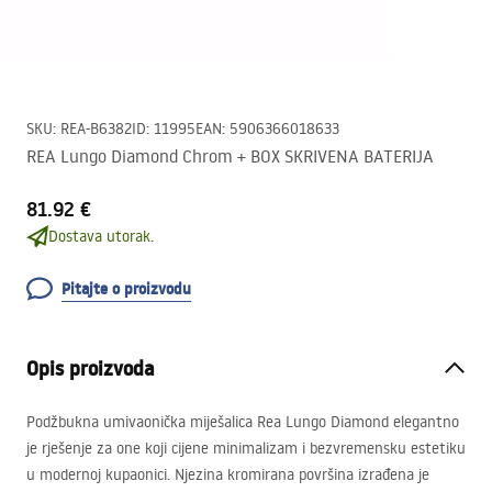
SKU
:
REA-B6382
ID
:
11995
EAN
:
5906366018633
REA Lungo Diamond Chrom + BOX SKRIVENA BATERIJA
81.92 €
Dostava utorak.
Pitajte o proizvodu
Opis proizvoda
Podžbukna umivaonička miješalica Rea Lungo Diamond elegantno
je rješenje za one koji cijene minimalizam i bezvremensku estetiku
u modernoj kupaonici. Njezina kromirana površina izrađena je