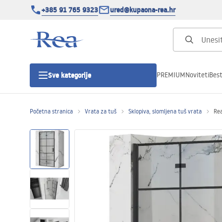
+385 91 765 9323
ured@kupaona-rea.hr
PREMIUM
Noviteti
Best
Sve kategorije
Početna stranica
Vrata za tuš
Sklopiva, slomljena tuš vrata
Rea
Tuš kabine
Tuš vrata
Tuš kade
Linearni odvodi