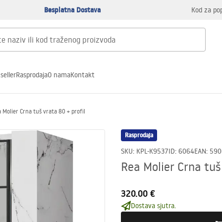
Besplatna Dostava
Kod za po
seller
Rasprodaja
O nama
Kontakt
 Molier Crna tuš vrata 80 + profil
Rasprodaja
SKU
:
KPL-K9537
ID
:
6064
EAN
:
590
Rea Molier Crna tuš 
320.00 €
Dostava sjutra.