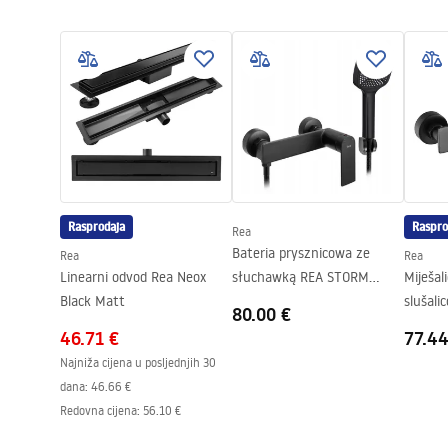
Veličina vrata
80
Debljina stakla
6 mm
Visina vrata za tuširanje
190
cm
Profilni materijal
Aluminij
Materijal ručke
Mjed
Premaz Easy Clean
Da, s obje s
Dorada profila
Crn
Rasprodaja
Raspro
Rea
Prilagodba na profilima
800-820, 9
Bateria prysznicowa ze
Rea
Rea
Linearni odvod Rea Neox
słuchawką REA STORM
Miješal
Uključen komplet brtve
Da
Black Matt
Czarna
slušal
Može se ugraditi bez tuš kade
Da
80.00 €
46.71 €
77.44
Jamstvo
24 mjeseca
Najniža cijena u posljednjih 30
dana:
46.66 €
Redovna cijena
:
56.10 €