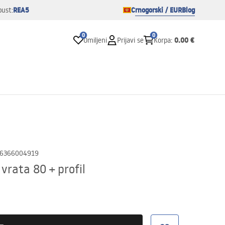
REA5
Crnogorski / EUR
Blog
pust:
0
0
0.00 €
Omiljeni
Prijavi se
Korpa
:
6366004919
vrata 80 + profil