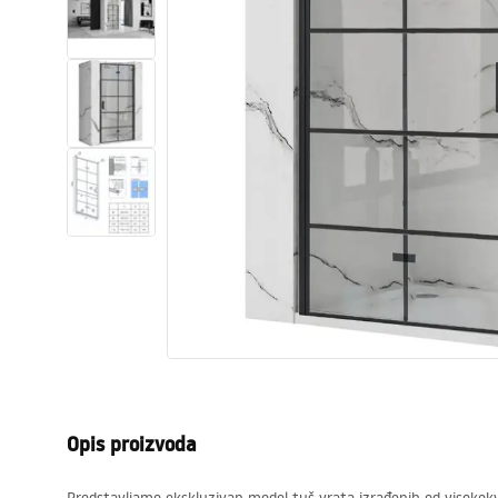
Zahodi, toaleti
Umivaonici
Kade i paravani
Miješalice, pipe, slavine
Tuševi
Kitchen
Kupaonski pribor
Opis proizvoda