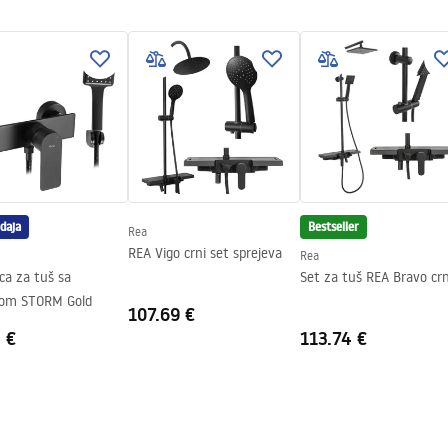
trane stakla
daja
Bestseller
Rea
00-920, 1000-1020
REA Vigo crni set sprejeva
Rea
ica za tuš sa
Set za tuš REA Bravo crn
icom STORM Gold
107.69 €
 €
113.74 €