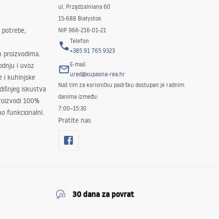
ul. Przędzalniana 60
15-688 Białystok
 potrebe,
NIP 966-216-01-21
Telefon
+385 91 765 9323
m proizvodima.
E-mail
odnju i uvoz
ured@kupaona-rea.hr
e i kuhinjske
Naš tim za korisničku podršku dostupan je radnim
išnjeg iskustva
danima između:
proizvodi 100%
7:00–15:30
no funkcionalni.
Pratite nas
30 dana za povrat