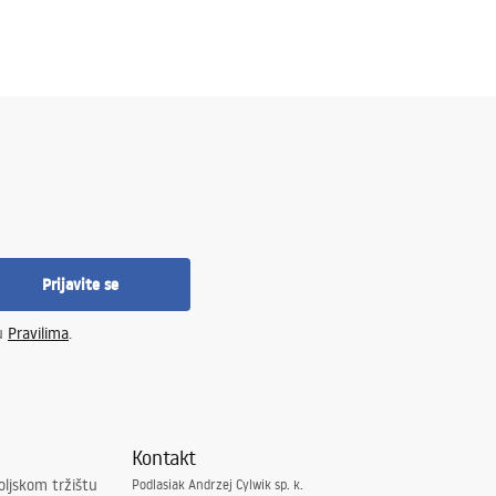
Prijavite se
 u
Pravilima
.
Kontakt
oljskom tržištu
Podlasiak Andrzej Cylwik sp. k.