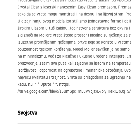
Predstavljamo ekskluzivan model tuš vrata izrađenih od visokok
Crystal Clear s laserski nanesenim Easy Clean premazom. Prema
tako da se vrata mogu montirati i na desnu i na lijevoj strani Profi
U dizajniranju ovog modela koristili smo jednostavne forme i oblik
širokim ulazom u tuš kabinu. Jedinstvena struktura bez okvira 
zid znači da Molière vrata štede prostor i idealno su rješenje za 
izuzetno promišljenim rješenjima, brtve koje se koriste u vrati
pouzdanost tijekom korištenja. Model Molier savršen je ne sam
na minimalizmu, već i za klasične i ukusno uređene interijere. C
proizvodnje, zatim dva puta kali zajedno sa listom na temperat
izdržljivost i otpornost na ogrebotine i mehanička oštećenja. Ovo
najveću kvalitetu i trajnost. Vrata su prilagođena za ugradnju na
kadu. h3. “ * Upute * “: https:
//drive.google.com/file/d/15umGpc_mLuVVbjaxE4piyIHeRKJb3qTS/vi
Svojstva
Kako otvoriti vrata
Skloplive