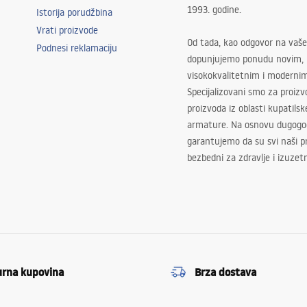
1993. godine.
Istorija porudžbina
Vrati proizvode
Od tada, kao odgovor na vaše
Podnesi reklamaciju
dopunjujemo ponudu novim,
visokokvalitetnim i moderni
Specijalizovani smo za proizv
proizvoda iz oblasti kupatilsk
armature. Na osnovu dugogod
garantujemo da su svi naši 
bezbedni za zdravlje i izuzet
urna kupovina
Brza dostava