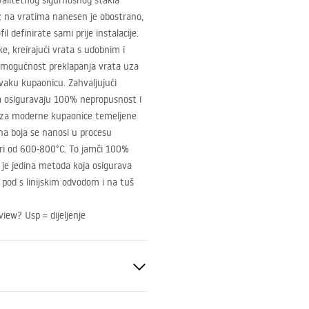
valitetnog sigurnosnog stakla
z na vratima nanesen je obostrano,
l definirate sami prije instalacije.
e, kreirajući vrata s udobnim i
i mogućnost preklapanja vrata uza
svaku kupaonicu. Zahvaljujući
ma osiguravaju 100% nepropusnost i
o za moderne kupaonice temeljene
rna boja se nanosi u procesu
uri od 600-800°C. To jamči 100%
 je jedina metoda koja osigurava
 pod s linijskim odvodom i na tuš
ew? Usp = dijeljenje