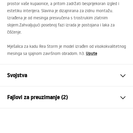
prostor vaše kupaonice, a pritom zadržati besprijekoran izgled i
estetiku interijera. Slavina je dizajnirana za zidnu montažu.
Izrađena je od mesinga presvučena s trostrukim zlatnim
slojem.Zahvaljujući posebnoj fazi izrada je postojana i laka za
čišćenje.
Mješalica za kadu Rea Storm je model izrađen od visokokvalitetnog
Upute
mesinga sa sjajnom završnom obradom. h3.
Svojstva
Vrsta baterije
Kada
Fajlovi za preuzimanje (2)
Način montaže
Zidna
Boja
Crn
Montažne upute
Vrsta izljevne cijevi
Pomična
Faucet.pdf
Materijal
Mjed, ABS