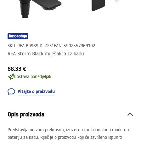
Rasprodaja
SKU
:
REA-B9989
ID
:
7231
EAN
:
5902557369102
REA Storm Black miješalica za kadu
88.33 €
Dostava ponedjeljak.
Pitajte o proizvodu
Opis proizvoda
Predstavljamo vam prekrasnu, izuzetno funkcionalnu i modernu
bateriju za kadu. Riječ je o proizvodu koji će savršeno ispuniti