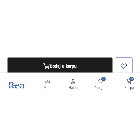
Dodaj u korpu
0
0
Meni
Nalog
Omiljeni
Korpa
Bilten
Budite u toku sa novostima i promocijama!