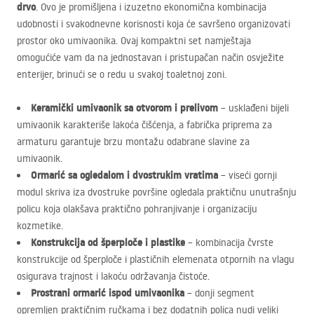
drvo
. Ovo je promišljena i izuzetno ekonomična kombinacija
udobnosti i svakodnevne korisnosti koja će savršeno organizovati
prostor oko umivaonika. Ovaj kompaktni set namještaja
omogućiće vam da na jednostavan i pristupačan način osvježite
enterijer, brinući se o redu u svakoj toaletnoj zoni.
Keramički umivaonik sa otvorom i prelivom
– usklađeni bijeli
umivaonik karakteriše lakoća čišćenja, a fabrička priprema za
armaturu garantuje brzu montažu odabrane slavine za
umivaonik.
Ormarić sa ogledalom i dvostrukim vratima
– viseći gornji
modul skriva iza dvostruke površine ogledala praktičnu unutrašnju
policu koja olakšava praktično pohranjivanje i organizaciju
kozmetike.
Konstrukcija od šperploče i plastike
– kombinacija čvrste
konstrukcije od šperploče i plastičnih elemenata otpornih na vlagu
osigurava trajnost i lakoću održavanja čistoće.
Prostrani ormarić ispod umivaonika
– donji segment
opremljen praktičnim ručkama i bez dodatnih polica nudi veliki