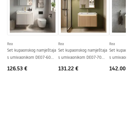
Širina
705
mm
Garantni uslovi
Warranty_Terms_and_Conditions_-_Furniture_-
_24.pdf
Rea
Rea
Rea
Set kupaonskog namještaja
Set kupaonskog namještaja
Set kupaonsk
Manual
s umivaonikom DE07-60
s umivaonikom DE07-70
s umivaonik
Instrukcja_monta__u_Szafki_DB66-70.pdf
Beige 60CM
Oak 70CM
Beige
126.53 €
131.22 €
142.00 €