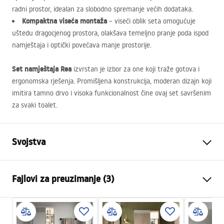
radni prostor, idealan za slobodno spremanje većih dodataka.
Kompaktna viseća montaža
– viseći oblik seta omogućuje
uštedu dragocjenog prostora, olakšava temeljno pranje poda ispod
namještaja i optički povećava manje prostorije.
Set namještaja Rea
izvrstan je izbor za one koji traže gotova i
ergonomska rješenja. Promišljena konstrukcija, moderan dizajn koji
imitira tamno drvo i visoka funkcionalnost čine ovaj set savršenim
za svaki toalet.
Svojstva
Boja
Smeđa
Fajlovi za preuzimanje (3)
Način montaže
Zidna
Materijal
Sanitarna keramika, Plastika,
Uputstvo za montažu
Šperploča
Bathroom_sets_manual.pdf