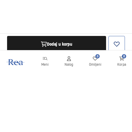
Dodaj u korpu
0
0
Meni
Nalog
Omiljeni
Korpa
Bilten
Budite u toku sa novostima i promocijama!