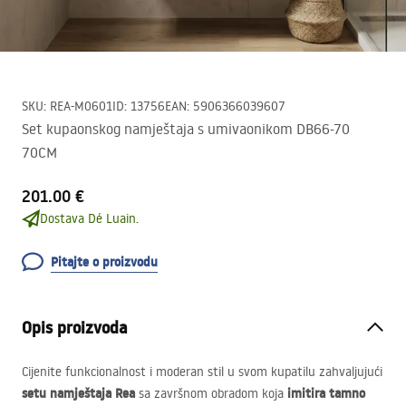
SKU
:
REA-M0601
ID
:
13756
EAN
:
5906366039607
Set kupaonskog namještaja s umivaonikom DB66-70
70CM
201.00 €
Dostava Dé Luain.
Pitajte o proizvodu
Opis proizvoda
Cijenite funkcionalnost i moderan stil u svom kupatilu zahvaljujući
setu namještaja Rea
imitira tamno
sa završnom obradom koja