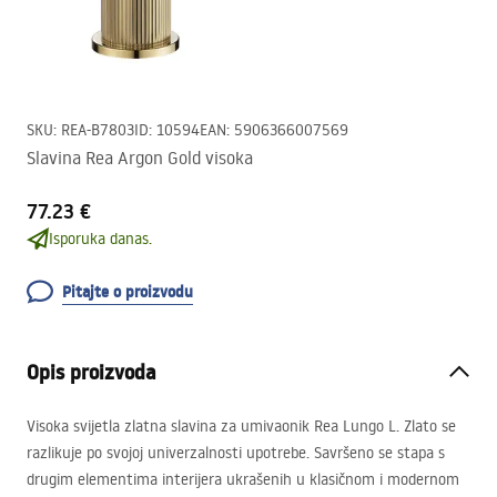
SKU
:
REA-B7803
ID
:
10594
EAN
:
5906366007569
Slavina Rea Argon Gold visoka
77.23 €
Isporuka danas.
Pitajte o proizvodu
Opis proizvoda
Visoka svijetla zlatna slavina za umivaonik Rea Lungo L. Zlato se
razlikuje po svojoj univerzalnosti upotrebe. Savršeno se stapa s
drugim elementima interijera ukrašenih u klasičnom i modernom