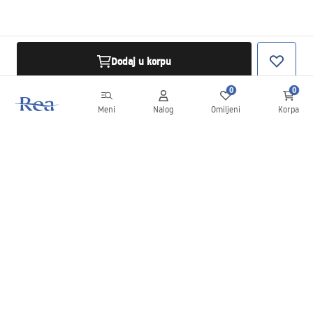
Dodaj u korpu
0
0
Meni
Nalog
Omiljeni
Korpa
Bilten
Budite u toku sa novostima i promocijama!
Prijavite se