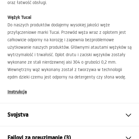
oraz łatwość obsługi.
Wężyk Tucai
Do naszych produktów dodajemy wysokiej jakości węże
przyłączeniowe marki Tucai. Przewód węża wraz z oplotem jest
całkowicie odporny na korozję i zapewnia bezproblemowe
użytkowanie naszych produktów. Głównymi atautami wężyków są
wytrzymalość i trwałość. Oplot drutu i zaciski węzyków zostały
wykonane ze stali nierdzewnej aisi 304 o grubości 0,2 mm.
Wewnętrzny wąż wykonany został z tworzywa w technologii
epdm dzieki czemu jest odporny na detergenty czy słona wodę.
Instrukcja
Svojstva
Vrsta baterije
Za umivaonik
Fajlovi za preuzimanje (3)