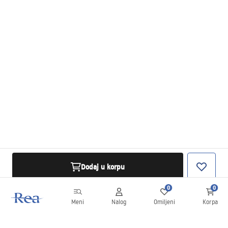
Dodaj u korpu
0
0
Meni
Nalog
Omiljeni
Korpa