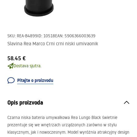
SKU
:
REA-B4899
ID
:
10518
EAN
:
5906366003639
Slavina Rea Marco Crni crni niski umivaonik
58.45 €
Dostava sjutra.
Pitajte o proizvodu
Opis proizvoda
Czarna niska bateria umywalkowa Rea Lungo Black świetnie
prezentuje się we wnętrzach urządzonych zarówno w stylu
klasycznym, jak i nowoczesnym. Model wyróżnia atrakcyjny design