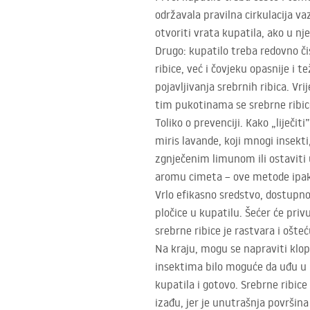
održavala pravilna cirkulacija va
otvoriti vrata kupatila, ako u nj
Drugo: kupatilo treba redovno č
ribice, već i čovjeku opasnije i 
pojavljivanja srebrnih ribica. Vr
tim pukotinama se srebrne ribic
Toliko o prevenciji. Kako „liječiti
miris lavande, koji mnogi insekti
zgnječenim limunom ili ostaviti u
aromu cimeta – ove metode ipak 
Vrlo efikasno sredstvo, dostupno
pločice u kupatilu. Šećer će priv
srebrne ribice je rastvara i ošt
Na kraju, mogu se napraviti klopk
insektima bilo moguće da uđu u n
kupatila i gotovo. Srebrne ribic
izađu, jer je unutrašnja površina