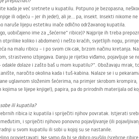
 je prepoznati?
ite kada je već sretnete u kupatilu. Potpuno je bezopasna, neškodl
njige ili odjeću – jer ih jede!), ali je… pa, insekt. Insekti nikome 
no naruše lijepu estetiku inače odlično održavanog kupatila.
ugo, uobičajeno ime za „šećerne” ribice)? Najprije ih treba prepozn
h otprilike koliko i abdomen) i nešto kraćih, svjetlijih nogu, primj
ća na malu ribicu – i po svom cik-cak, brzom načinu kretanja. Na
lom, strastveno izbjegava. Danju je rijetko viđamo, pojavljuje se 
 – odakle dolaze i zašto baš u mom kupatilu?”. Obožavaju mrak, to
tanište, naročito okolina kada i tuš-kabina. Nalaze se i u pekaram
rane uglavnom složenim šećerima, na primjer skrobom krompira, al
kojima se lijepe knjige!), papira, pa do prirodnih materijala od koj
 sobe ili kupatila?
rebrnih ribica iz kupatila i spriječiti njihov povratak. Istjerati sr
 međutim, i spriječiti njihovo ponovno pojavljivanje (ili pojavljiva
adnji u svom kupatilu ili sobi u kojoj su se nastanile.
ljno provjetravati. Ne samo da bi se dobro osušilo (srebrne ribice 