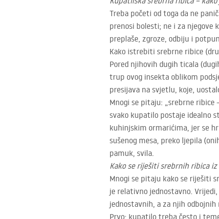
Kupatilska srebrna ribica – kako
Treba početi od toga da ne panič
prenosi bolesti; ne i za njegove k
preplaše, zgroze, odbiju i potpu
Kako istrebiti srebrne ribice (dr
Pored njihovih dugih ticala (dugi
trup ovog insekta oblikom podsje
presijava na svjetlu, koje, uosta
Mnogi se pitaju: „srebrne ribice
svako kupatilo postaje idealno s
kuhinjskim ormarićima, jer se h
sušenog mesa, preko ljepila (onih 
pamuk, svila.
Kako se riješiti srebrnih ribica iz
Mnogi se pitaju kako se riješiti s
je relativno jednostavno. Vrijedi,
jednostavnih, a za njih odbojnih r
Prvo: kupatilo treba često i teme