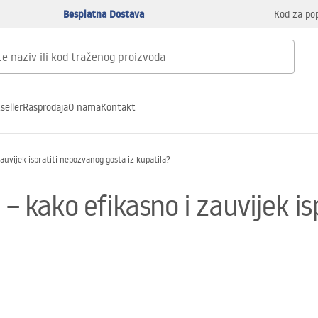
Besplatna Dostava
Kod za po
seller
Rasprodaja
O nama
Kontakt
zauvijek ispratiti nepozvanog gosta iz kupatila?
 – kako efikasno i zauvijek i