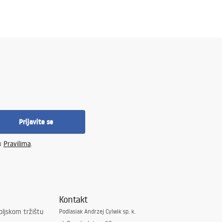
Prijavite se
 u
Pravilima
.
Kontakt
oljskom tržištu
Podlasiak Andrzej Cylwik sp. k.