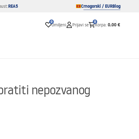
REA5
Crnogorski / EUR
Blog
pust:
0
0
0.00 €
Omiljeni
Prijavi se
Korpa
:
spratiti nepozvanog