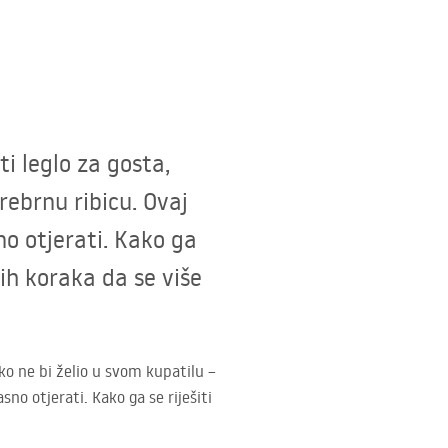
i leglo za gosta,
rebrnu ribicu. Ovaj
no otjerati. Kako ga
nih koraka da se više
iko ne bi želio u svom kupatilu –
no otjerati. Kako ga se riješiti