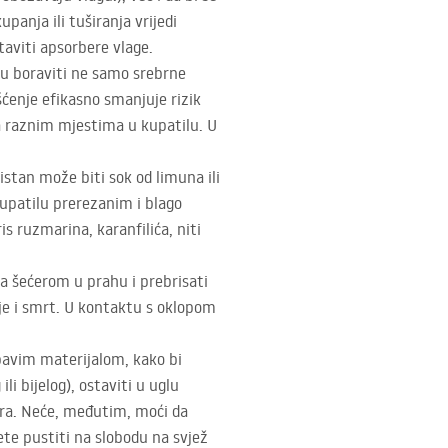
panja ili tuširanja vrijedi
taviti apsorbere vlage.
u boraviti ne samo srebrne
išćenje efikasno smanjuje rizik
na raznim mjestima u kupatilu. U
oristan može biti sok od limuna ili
 kupatilu prerezanim i blago
is ruzmarina, karanfilića, niti
sa šećerom u prahu i prebrisati
anje i smrt. U kontaktu s oklopom
apavim materijalom, kako bi
i bijelog), ostaviti u uglu
ćera. Neće, međutim, moći da
ete pustiti na slobodu na svjež