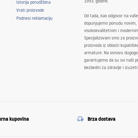
1993. godine.
Istorija porudžbina
Vrati proizvode
Od tada, kao odgovor na vaše
Podnesi reklamaciju
dopunjujemo ponudu novim,
visokokvalitetnim i moderni
Specijalizovani smo za proizv
proizvoda iz oblasti kupatilsk
armature. Na osnovu dugogod
garantujemo da su svi naši 
bezbedni za zdravlje i izuzet
urna kupovina
Brza dostava