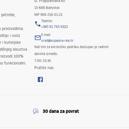
ul. Przędzalniana 60
15-688 Białystok
 potrebe,
NIP 966-216-01-21
Telefon
+385 91 765 9323
m proizvodima.
E-mail
odnju i uvoz
ured@kupaona-rea.hr
e i kuhinjske
Naš tim za korisničku podršku dostupan je radnim
išnjeg iskustva
danima između:
proizvodi 100%
7:00–15:30
no funkcionalni.
Pratite nas
30 dana za povrat