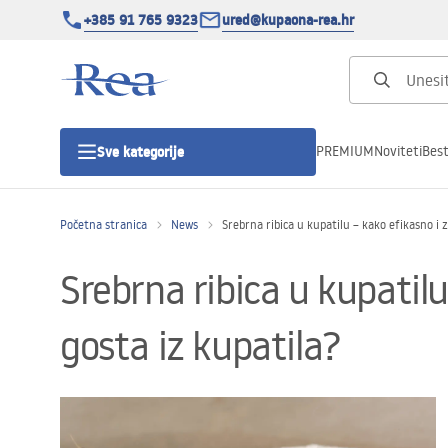
+385 91 765 9323
ured@kupaona-rea.hr
PREMIUM
Noviteti
Best
Sve kategorije
Početna stranica
News
Srebrna ribica u kupatilu – kako efikasno i 
Tuš kabine
Srebrna ribica u kupatilu
Tuš vrata
gosta iz kupatila?
Tuš kade
Linearni odvodi