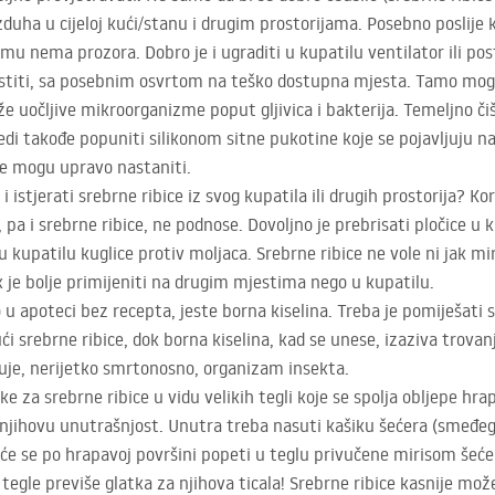
zduha u cijeloj kući/stanu i drugim prostorijama. Posebno poslije ku
emu nema prozora. Dobro je i ugraditi u kupatilu ventilator ili pos
istiti, sa posebnim osvrtom na teško dostupna mjesta. Tamo mog
teže uočljive mikroorganizme poput gljivica i bakterija. Temeljno č
ijedi takođe popuniti silikonom sitne pukotine koje se pojavljuju 
e mogu upravo nastaniti.
” i istjerati srebrne ribice iz svog kupatila ili drugih prostorija? K
, pa i srebrne ribice, ne podnose. Dovoljno je prebrisati pločice u
 kupatilu kuglice protiv moljaca. Srebrne ribice ne vole ni jak mir
je bolje primijeniti na drugim mjestima nego u kupatilu.
 u apoteci bez recepta, jeste borna kiselina. Treba je pomiješati 
ući srebrne ribice, dok borna kiselina, kad se unese, izaziva trov
ećuje, nerijetko smrtonosno, organizam insekta.
e za srebrne ribice u vidu velikih tegli koje se spolja obljepe hr
jihovu unutrašnjost. Unutra treba nasuti kašiku šećera (smeđeg il
e će se po hrapavoj površini popeti u teglu privučene mirisom še
 tegle previše glatka za njihova ticala! Srebrne ribice kasnije mož