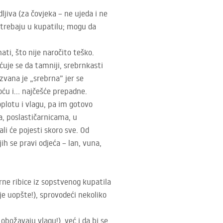
jiva (za čovjeka – ne ujeda i ne
ne trebaju u kupatilu; mogu da
ati, što nije naročito teško.
ećuje se da tamniji, srebrnkasti
zvana je „srebrna” jer se
noću i… najčešće prepadne.
plotu i vlagu, pa im gotovo
a, poslastičarnicama, u
i će pojesti skoro sve. Od
ih se pravi odjeća – lan, vuna,
ebrne ribice iz sopstvenog kupatila
nje uopšte!), sprovodeći nekoliko
obožavaju vlagu!), već i da bi se