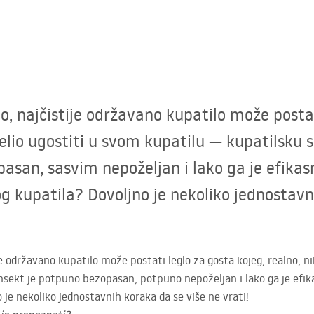
o, najčistije održavano kupatilo može postat
elio ugostiti u svom kupatilu — kupatilsku s
pasan, sasvim nepoželjan i lako ga je efikas
nog kupatila? Dovoljno je nekoliko jednostav
je održavano kupatilo može postati leglo za gosta kojeg, realno, n
nsekt je potpuno bezopasan, potpuno nepoželjan i lako ga je efikas
 je nekoliko jednostavnih koraka da se više ne vrati!