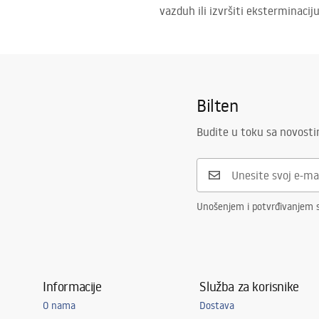
vazduh ili izvršiti eksterminacij
Bilten
Budite u toku sa novost
Unošenjem i potvrđivanjem s
Informacije
Služba za korisnike
O nama
Dostava