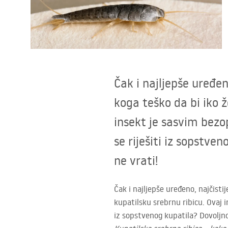
Zahodi, toaleti
Umivaonici
Kade i paravani
Čak i najljepše uređen
koga teško da bi iko ž
Miješalice, pipe, slavine
insekt je sasvim bezo
Tuševi
se riješiti iz sopstve
ne vrati!
Kitchen
Kupaonski pribor
Čak i najljepše uređeno, najčisti
kupatilsku srebrnu ribicu. Ovaj i
iz sopstvenog kupatila? Dovoljno