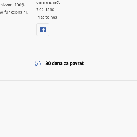
danima između:
proizvodi 100%
7:00–15:30
no funkcionalni.
Pratite nas
30 dana za povrat