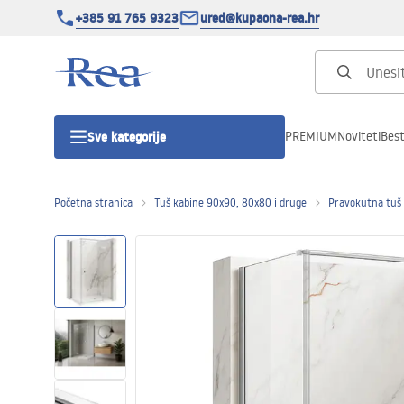
+385 91 765 9323
ured@kupaona-rea.hr
PREMIUM
Noviteti
Best
Sve kategorije
Početna stranica
Tuš kabine 90x90, 80x80 i druge
Pravokutna tuš
Tuš kabine
Tuš vrata
Tuš kade
Linearni odvodi