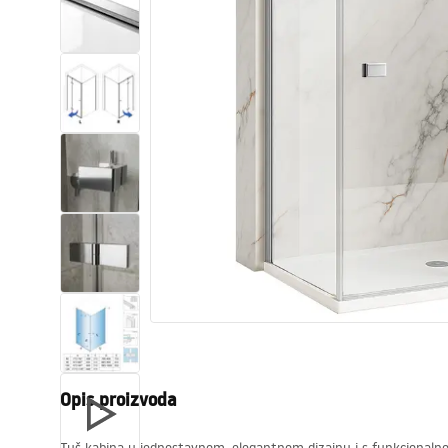
Zahodi, toaleti
Umivaonici
Kade i paravani
Miješalice, pipe, slavine
Tuševi
Kitchen
Kupaonski pribor
Opis proizvoda