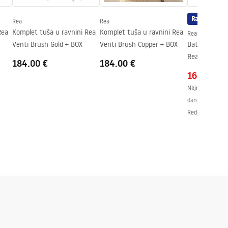
Rasprodaja
Rea
Rea
Rea
Komplet tuša u ravnini Rea
Komplet tuša u ravnini Rea
Rea
Venti Brush Gold + BOX
Venti Brush Copper + BOX
Baterija za 
Rea Lungo Co
184.00 €
184.00 €
164.00 €
Najniža cijena 
dana:
164.32 €
Redovna cijena