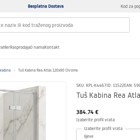
Besplatna Dostava
Kod za po
seller
Rasprodaja
O nama
Kontakt
 kabina
Tuš Kabina Rea Atlas 120x90 Chrome
SKU
:
KPL-K4467
ID
:
11522
EAN
:
59
Tuš Kabina Rea Atl
384.74 €
Izaberite profil vrata
Izaberite profil vrata