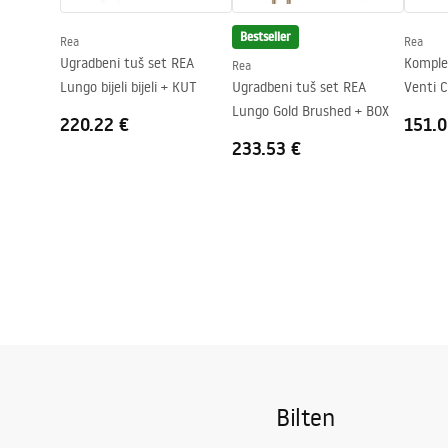
Jamstvo
24 mjeseca
Bestseller
Rea
Rea
Premaz Easy Clean
Da, na jedno
Ugradbeni tuš set REA
Komple
Rea
Lungo bijeli bijeli + KUT
Ugradbeni tuš set REA
Venti 
Lungo Gold Brushed + BOX
220.22 €
151.0
233.53 €
Bilten