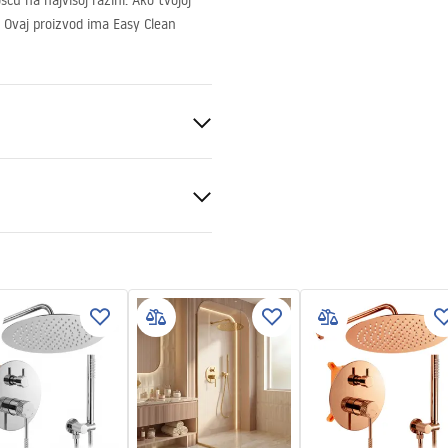
u na najvišoj razini. Ako tvojoj
. Ovaj proizvod ima Easy Clean
ukcja montażu
nt 6mm
kcja montażu kabiny
pdf
ili podu
sno