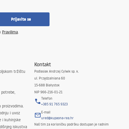
Prijavite se
 u
Pravilima
.
Kontakt
oljskom tržištu
Podlasiak Andrzej Cylwik sp. k.
ul. Przędzalniana 60
15-688 Białystok
 potrebe,
NIP 966-216-01-21
Telefon
+385 91 765 9323
m proizvodima.
E-mail
odnju i uvoz
ured@kupaona-rea.hr
e i kuhinjske
Naš tim za korisničku podršku dostupan je radnim
išnjeg iskustva