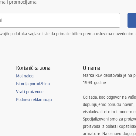
ima i promocijama!
vojih podataka saglasni ste da primate bilten prema uslovima navedenim
Korisnička zona
O nama
Marka REA debitovala je na p
Moj nalog
1993. godine.
Istorija porudžbina
Vrati proizvode
Od tada, kao odgovor na vaše
Podnesi reklamaciju
dopunjujemo ponudu novim,
visokokvalitetnim i moderni
Specijalizovani smo za proizv
proizvoda iz oblasti kupatilsk
armature. Na osnovu dugogod