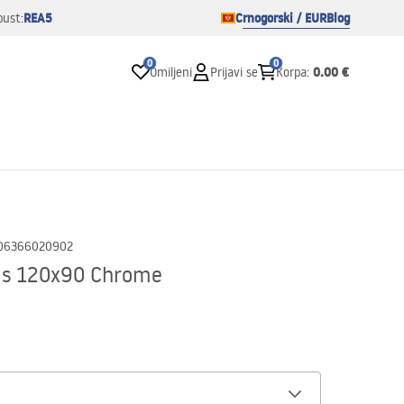
REA5
Crnogorski / EUR
Blog
pust:
0
0
0.00 €
Omiljeni
Prijavi se
Korpa
:
06366020902
as 120x90 Chrome