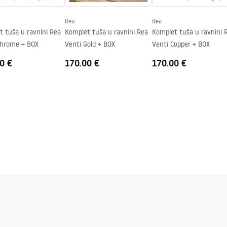
Rea
Rea
j strani stakla.
t tuša u ravnini Rea
Komplet tuša u ravnini Rea
Komplet tuša u ravnini 
Chrome + BOX
Venti Gold + BOX
Venti Copper + BOX
0 €
170.00 €
170.00 €