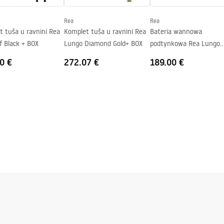
j strani stakla.
Rea
Rea
t tuša u ravnini Rea
Komplet tuša u ravnini Rea
Bateria wannowa
Foss Clif Black + BOX
Lungo Diamond Gold+ BOX
podtynkowa Rea Lungo
Titan
0 €
272.07 €
189.00 €