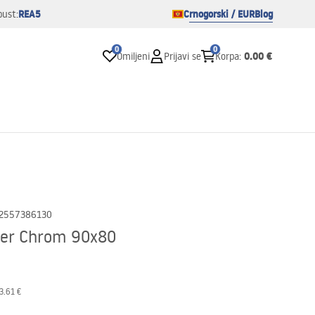
REA5
Crnogorski / EUR
Blog
pust:
0
0
0.00 €
Omiljeni
Prijavi se
Korpa
:
2557386130
ier Chrom 90x80
3.61 €