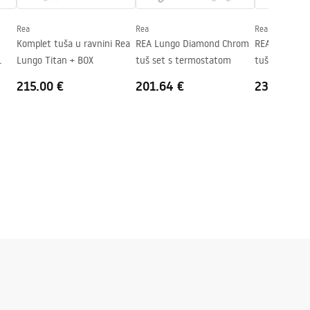
Rea
Rea
Rea
Komplet tuša u ravnini Rea
REA Lungo Diamond Chrom
REA Lungo D
Lungo Titan + BOX
tuš set s termostatom
tuš set s te
215.00 €
201.64 €
234.51 €