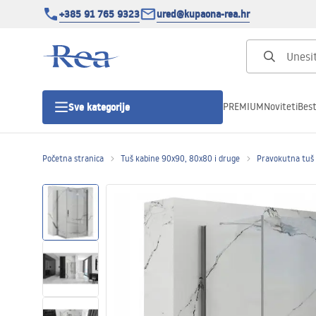
+385 91 765 9323
ured@kupaona-rea.hr
PREMIUM
Noviteti
Best
Sve kategorije
Početna stranica
Tuš kabine 90x90, 80x80 i druge
Pravokutna tuš
Tuš kabine
Tuš vrata
Tuš kade
Linearni odvodi