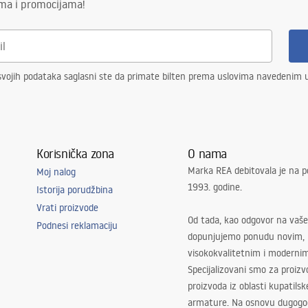
ima i promocijama!
vojih podataka saglasni ste da primate bilten prema uslovima navedenim
Korisnička zona
O nama
Marka REA debitovala je na p
Moj nalog
1993. godine.
Istorija porudžbina
Vrati proizvode
Od tada, kao odgovor na vaše
Podnesi reklamaciju
dopunjujemo ponudu novim,
visokokvalitetnim i moderni
Specijalizovani smo za proizv
proizvoda iz oblasti kupatilsk
armature. Na osnovu dugogod