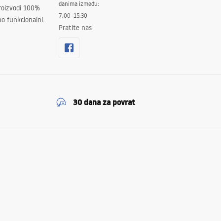
danima između:
proizvodi 100%
7:00–15:30
no funkcionalni.
Pratite nas
30 dana za povrat