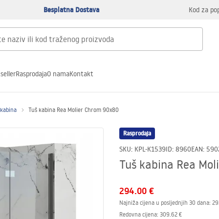
Besplatna Dostava
Kod za po
seller
Rasprodaja
O nama
Kontakt
 kabina
Tuš kabina Rea Molier Chrom 90x80
Rasprodaja
SKU
:
KPL-K1539
ID
:
8960
EAN
:
590
Tuš kabina Rea Mol
294.00 €
Najniža cijena u posljednjih 30 dana:
29
Redovna cijena
:
309.62 €