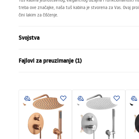
Tuš kabina jednostavnog, elegantnog dizajna i funkcionalnosti na
treba ove značajke, naša tuš kabina je stvorena za Vas. Ovaj pro
čini lakim za čišćenje.
Svojstva
Dimenzije (vrata x fiksna stijenka)
90x80
Fajlovi za preuzimanje (1)
Boja
Krom
Tip kabine
Ugao
shower manual
Boja stakla
Transpare
shower manual.pdf
Naćin otvoranja
Omotan
Montaža
Na tuš kadi 
Visina (mm)
1900
mm
Smjer kabine
Univerzalan
Jamstvo
24 mjeseca