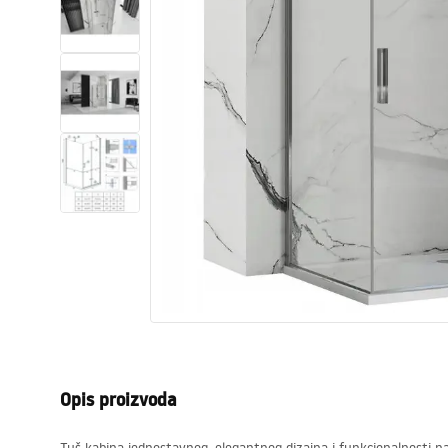
Zahodi, toaleti
Umivaonici
Kade i paravani
Miješalice, pipe, slavine
Tuševi
Kitchen
Kupaonski pribor
Opis proizvoda