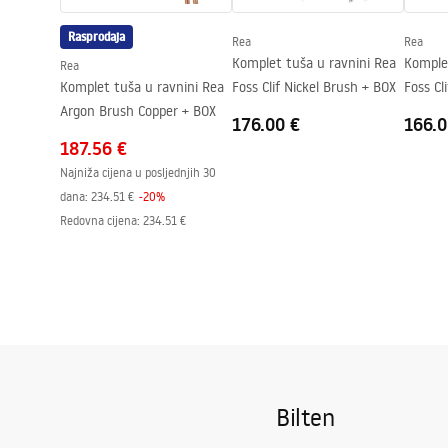
Premaz Easy Clean
Da, na jedno
Rasprodaja
Rea
Rea
Komplet tuša u ravnini Rea
Komple
Rea
Komplet tuša u ravnini Rea
Foss Clif Nickel Brush + BOX
Argon Brush Copper + BOX
176.00 €
166.0
187.56 €
Najniža cijena u posljednjih 30
dana:
234.51 €
-
20
%
Redovna cijena
:
234.51 €
Bilten