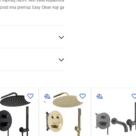
 najvišoj razini. Ako vaša kupaonica
izvod ima premaz Easy Clean koji ga
nt 6mm
ili podu