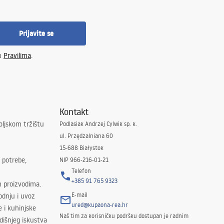
Prijavite se
 u
Pravilima
.
Kontakt
oljskom tržištu
Podlasiak Andrzej Cylwik sp. k.
ul. Przędzalniana 60
15-688 Białystok
 potrebe,
NIP 966-216-01-21
Telefon
+385 91 765 9323
m proizvodima.
E-mail
odnju i uvoz
ured@kupaona-rea.hr
e i kuhinjske
Naš tim za korisničku podršku dostupan je radnim
išnjeg iskustva