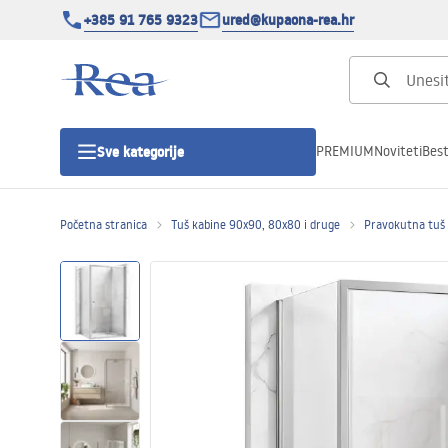
+385 91 765 9323
ured@kupaona-rea.hr
PREMIUM
Noviteti
Best
Sve kategorije
Početna stranica
Tuš kabine 90x90, 80x80 i druge
Pravokutna tuš
Tuš kabine
Tuš vrata
Tuš kade
Linearni odvodi