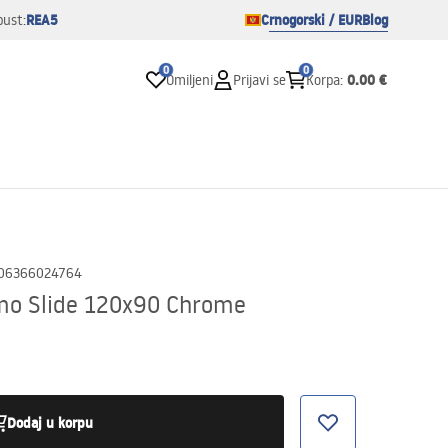
REA5
Crnogorski / EUR
Blog
pust:
0
0
0.00 €
Omiljeni
Prijavi se
Korpa
:
06366024764
mo Slide 120x90 Chrome
Dodaj u korpu