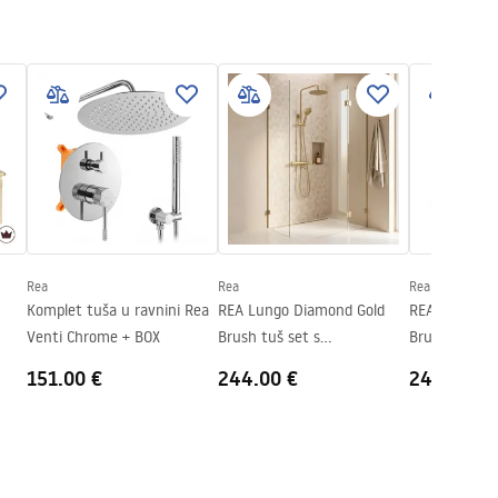
Rea
Rea
Rea
Komplet tuša u ravnini Rea
REA Lungo Diamond Gold
REA Lungo D
Venti Chrome + BOX
Brush tuš set s
Brush tuš set
termostatom
termostato
151.00 €
244.00 €
249.00 €