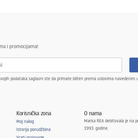
ima i promocijama!
vojih podataka saglasni ste da primate bilten prema uslovima navedenim
Korisnička zona
O nama
Marka REA debitovala je na p
Moj nalog
1993. godine.
Istorija porudžbina
Vrati proizvode