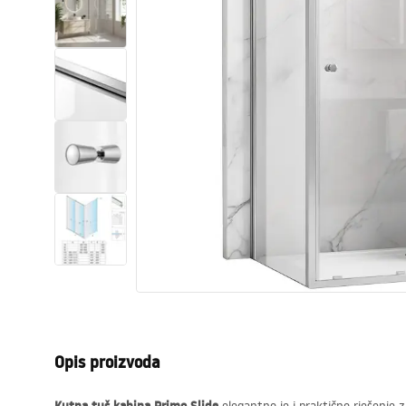
Zahodi, toaleti
Umivaonici
Kade i paravani
Miješalice, pipe, slavine
Tuševi
Kitchen
Kupaonski pribor
Opis proizvoda