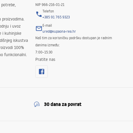
 potrebe,
NIP 966-216-01-21
Telefon
+385 91 765 9323
m proizvodima.
E-mail
odnju i uvoz
ured@kupaona-rea.hr
e i kuhinjske
Naš tim za korisničku podršku dostupan je radnim
išnjeg iskustva
danima između:
proizvodi 100%
7:00–15:30
no funkcionalni.
Pratite nas
30 dana za povrat