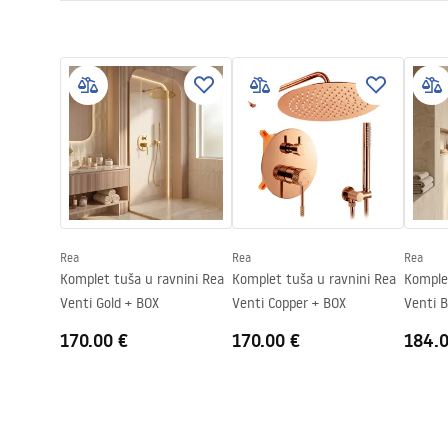
Tip kabine
Ugao
Warunki bezpieczeństwa
Boja stakla
Transpare
Uput
WARUNKI BEZPIECZENSTWA
Kabina
Naćin otvoranja
klizni
KABINY DRZWI PARAWANY.pdf
Seria
Primo
Montaža
Na tuš kadi 
Tehnički crtež
Visina (mm)
1900
mm
PRIMO SLIDE WITH SIDE PANEL.pdf
Smjer kabine
Lijevo ili de
Jamstvo
24 mjeseca
Rea
Rea
Rea
Premaz Easy Clean
Ne
Komplet tuša u ravnini Rea
Komplet tuša u ravnini Rea
Komple
Venti Gold + BOX
Venti Copper + BOX
Venti 
170.00 €
170.00 €
184.