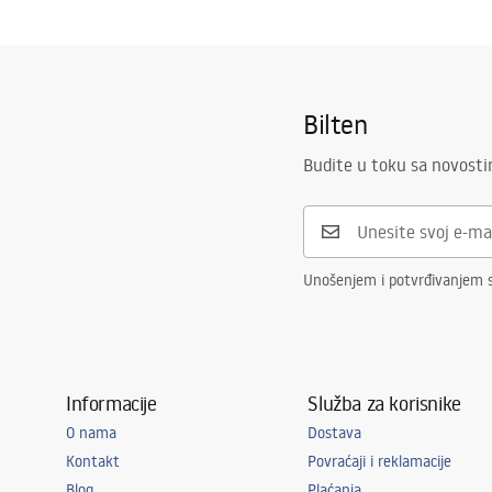
Bilten
Budite u toku sa novost
Unošenjem i potvrđivanjem s
Informacije
Služba za korisnike
O nama
Dostava
Kontakt
Povraćaji i reklamacije
Blog
Plaćanja