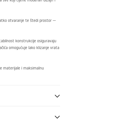
a sve koji cijene moderan dizajn i
latko otvaranje te štedi prostor —
Stabilnost konstrukcije osiguravaju
otačića omogućuje lako klizanje vrata
jne materijale i maksimalnu