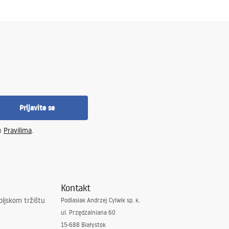
Prijavite se
 u
Pravilima
.
Kontakt
oljskom tržištu
Podlasiak Andrzej Cylwik sp. k.
ul. Przędzalniana 60
15-688 Białystok