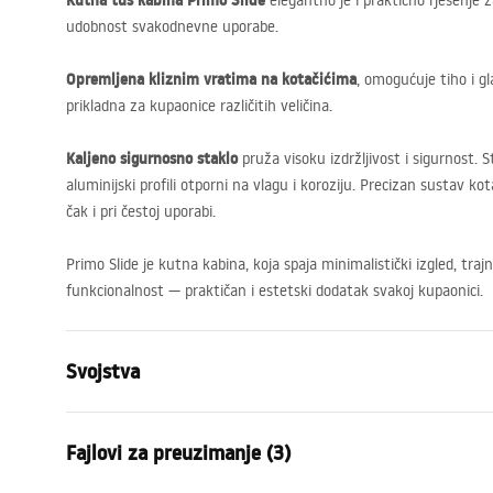
Kutna tuš kabina Primo Slide
elegantno je i praktično rješenje z
udobnost svakodnevne uporabe.
Opremljena kliznim vratima na kotačićima
, omogućuje tiho i g
prikladna za kupaonice različitih veličina.
Kaljeno sigurnosno staklo
pruža visoku izdržljivost i sigurnost. 
aluminijski profili otporni na vlagu i koroziju. Precizan sustav k
čak i pri čestoj uporabi.
Primo Slide je kutna kabina, koja spaja minimalistički izgled, tra
funkcionalnost — praktičan i estetski dodatak svakoj kupaonici.
Svojstva
Dimenzije (vrata x fiksna stijenka)
120x90
Fajlovi za preuzimanje (3)
Boja
Krom