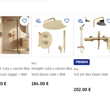
nt 4mm
e za montažu
 Primo Slide.pdf
ili podu
sno
PREMIUM
Rea
t tuša u ravnini Rea
Komplet tuša u ravnini Rea
Rea
Brush Copper + BOX
Venti Brush Gold + BOX
Tuš set Rea Vision Gold
00 €
184.00 €
202.00 €