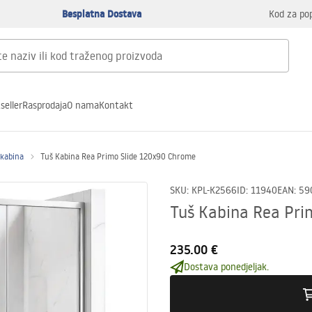
Besplatna Dostava
Kod za po
seller
Rasprodaja
O nama
Kontakt
 kabina
Tuš Kabina Rea Primo Slide 120x90 Chrome
SKU
:
KPL-K2566
ID
:
11940
EAN
:
59
Tuš Kabina Rea Pri
235.00 €
Dostava ponedjeljak.