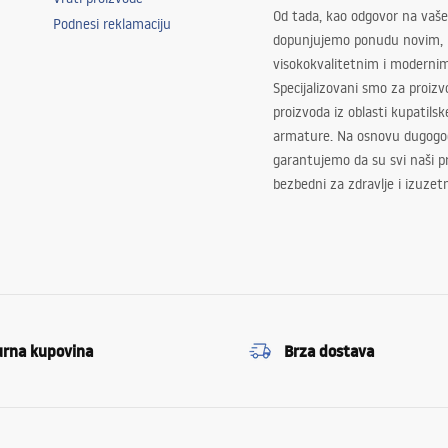
Od tada, kao odgovor na vaše
Podnesi reklamaciju
dopunjujemo ponudu novim,
visokokvalitetnim i moderni
Specijalizovani smo za proizv
proizvoda iz oblasti kupatilsk
armature. Na osnovu dugogod
garantujemo da su svi naši 
bezbedni za zdravlje i izuzet
urna kupovina
Brza dostava