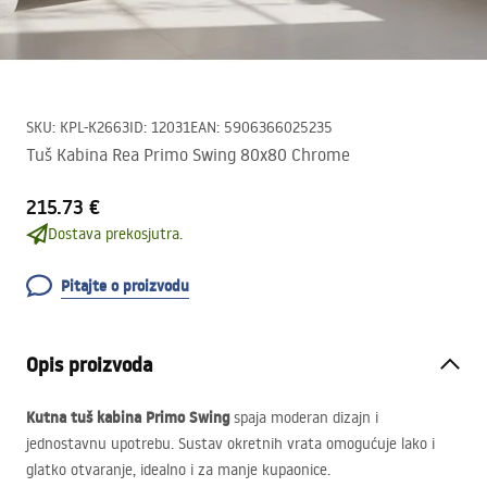
SKU
:
KPL-K2663
ID
:
12031
EAN
:
5906366025235
Tuš Kabina Rea Primo Swing 80x80 Chrome
215.73 €
Dostava prekosjutra.
Pitajte o proizvodu
Opis proizvoda
Kutna tuš kabina Primo Swing
spaja moderan dizajn i
jednostavnu upotrebu. Sustav okretnih vrata omogućuje lako i
glatko otvaranje, idealno i za manje kupaonice.