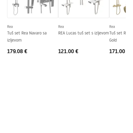
Seria
Primo
Uputstvo za montažu
Montaža
Na tuš kadi ili podu
Kabina Primo Swing.pdf
Visina (mm)
1900
mm
Rea
Rea
Rea
Smjer kabine
Lijevo ili desno
Tuš set Rea Navaro sa
REA Lucas tuš set s izljevom
Tuš set Rea 
Tehnički crtež
izljevom
Gold
Jamstvo
24 mjeseca
PRIMO SWING DOOR WITH SIDE PANEL.pdf
179.08 €
121.00 €
171.00 €
Premaz Easy Clean
Ne