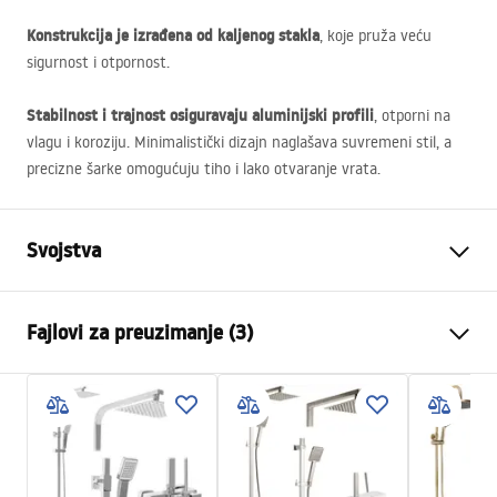
Konstrukcija je izrađena od kaljenog stakla
, koje pruža veću
sigurnost i otpornost.
Stabilnost i trajnost osiguravaju aluminijski profili
, otporni na
vlagu i koroziju. Minimalistički dizajn naglašava suvremeni stil, a
precizne šarke omogućuju tiho i lako otvaranje vrata.
Svojstva
Dimenzije (vrata x fiksna
80x80
Fajlovi za preuzimanje (3)
stijenka)
Boja
Krom
Warunki bezpieczeństwa
Tip kabine
Ugao
WARUNKI BEZPIECZENSTWA KABINY DRZWI
Boja stakla
Transparent 4mm
PARAWANY.pdf
Naćin otvoranja
Na kip