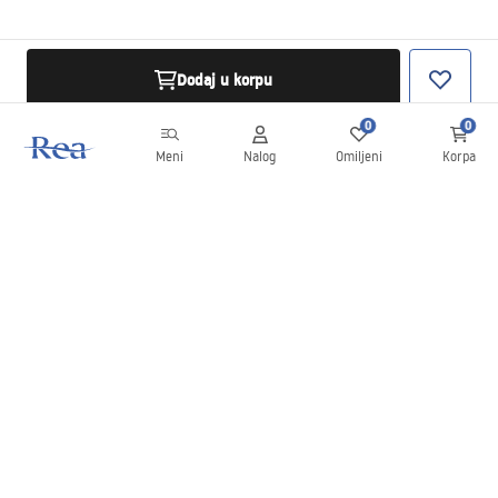
Dodaj u korpu
0
0
Meni
Nalog
Omiljeni
Korpa
Bilten
Budite u toku sa novostima i promocijama!
Prijavite se
Unošenjem i potvrđivanjem svojih podataka saglasni ste da