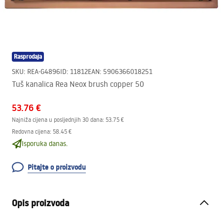
Rasprodaja
SKU
:
REA-G4896
ID
:
11812
EAN
:
5906366018251
Tuš kanalica Rea Neox brush copper 50
53.76 €
Najniža cijena u posljednjih 30 dana:
53.75 €
Redovna cijena
:
58.45 €
Isporuka danas.
Pitajte o proizvodu
Opis proizvoda