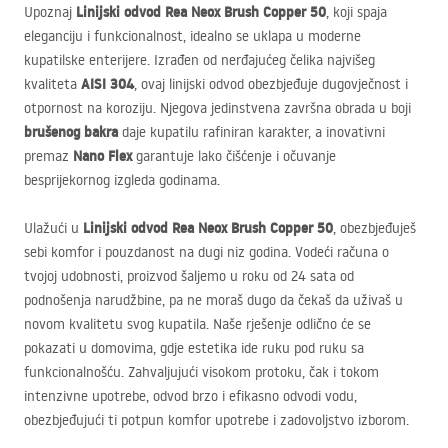
Linijski odvod Rea Neox Brush Copper 50
Upoznaj
, koji spaja
eleganciju i funkcionalnost, idealno se uklapa u moderne
kupatilske enterijere. Izrađen od nerđajućeg čelika najvišeg
AISI
304
kvaliteta
, ovaj linijski odvod obezbjeđuje dugovječnost i
otpornost na koroziju. Njegova jedinstvena završna obrada u boji
brušenog bakra
daje kupatilu rafiniran karakter, a inovativni
Nano Flex
premaz
garantuje lako čišćenje i očuvanje
besprijekornog izgleda godinama.
Linijski odvod Rea Neox Brush Copper 50
Ulažući u
, obezbjeđuješ
sebi komfor i pouzdanost na dugi niz godina. Vodeći računa o
tvojoj udobnosti, proizvod šaljemo u roku od 24 sata od
podnošenja narudžbine, pa ne moraš dugo da čekaš da uživaš u
novom kvalitetu svog kupatila. Naše rješenje odlično će se
pokazati u domovima, gdje estetika ide ruku pod ruku sa
funkcionalnošću. Zahvaljujući visokom protoku, čak i tokom
intenzivne upotrebe, odvod brzo i efikasno odvodi vodu,
obezbjeđujući ti potpun komfor upotrebe i zadovoljstvo izborom.