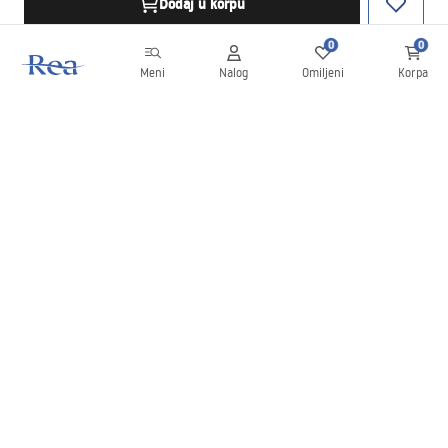
Dodaj u korpu
0
0
Meni
Nalog
Omiljeni
Korpa
Bilten
Budite u toku sa novostima i promocijama!
Prijavite se
Unošenjem i potvrđivanjem svojih podataka saglasni ste da
primate bilten prema uslovima navedenim u
Pravilima
.