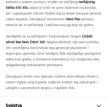
nerđajućeg
korisnim u svakom prostoru. Izrađen od izdržljivog
čelika
AISI
304
, odvod se ističe ne samo otpornosti na koroziju,
već i zapanjujućim zlatnim finišem koji će dodati luksuzan akcenat
Nano Flex
vašem kupatilu. Zahvaljujući inovativnom
premazu,
odvod je lak za održavanje i zadržava svoj sjaj dugi niz godina.
Linijski
Opredijelite se za izdržljivost i funkcionalnost birajući
odvod Rea Neox Zlatni 100
. Njegova prednost nije samo estetika,
već i promišljena konstrukcija koja garantuje pouzdanost i
dugotrajnu upotrebu. Čvrst nerđajući čelik obezbjeđuje postojanost
oblika kroz godine, a inovativna maskownica 2u1 omogućava lako
prilagođavanje individualnim potrebama.
Zahvaljujući brzom roku isporuke, možete skoro odmah uživati u
novom izgledu svog kupatila. Izaberite kvalitet koji zaslužujete i
uživajte u savremenom dizajnu u najvišem stilu.
Svojstva