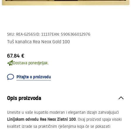
SKU
:
REA-G2565
ID
:
11137
EAN
:
5906366012976
Tuš kanalica Rea Neox Gold 100
67.84 €
Dostava ponedjeljak.
Pitajte o proizvodu
Opis proizvoda
Unesite u vaše kupatilo moderan i elegantan dizajn zahvaljujući
Linijskom odvodu Rea Neox Zlatni 100
. Ovaj proizvod spaja visoki
kvalitet izrade sa praktičnim rješenjima koja će se pokazati