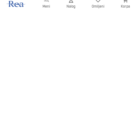
Meni
Nalog
Omiljeni
Korpa
Bilten
Budite u toku sa novostima i promocijama!
Prijavite se
Unošenjem i potvrđivanjem svojih podataka saglasni ste da
primate bilten prema uslovima navedenim u
Pravilima
.