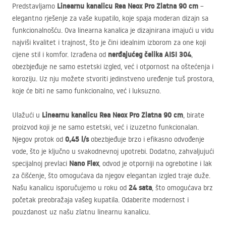
Linearnu kanalicu Rea Neox Pro Zlatna 90 cm
Predstavljamo
–
elegantno rješenje za vaše kupatilo, koje spaja moderan dizajn sa
funkcionalnošću. Ova linearna kanalica je dizajnirana imajući u vidu
najviši kvalitet i trajnost, što je čini idealnim izborom za one koji
nerđajućeg čelika
AISI
304
cijene stil i komfor. Izrađena od
,
obezbjeđuje ne samo estetski izgled, već i otpornost na oštećenja i
koroziju. Uz nju možete stvoriti jedinstveno uređenje tuš prostora,
koje će biti ne samo funkcionalno, već i luksuzno.
Linearnu kanalicu Rea Neox Pro Zlatna 90 cm
Ulažući u
, birate
proizvod koji je ne samo estetski, već i izuzetno funkcionalan.
0,45 l/s
Njegov protok od
obezbjeđuje brzo i efikasno odvođenje
vode, što je ključno u svakodnevnoj upotrebi. Dodatno, zahvaljujući
Nano Flex
specijalnoj prevlaci
, odvod je otporniji na ogrebotine i lak
za čišćenje, što omogućava da njegov elegantan izgled traje duže.
24 sata
Našu kanalicu isporučujemo u roku od
, što omogućava brz
početak preobražaja vašeg kupatila. Odaberite modernost i
pouzdanost uz našu zlatnu linearnu kanalicu.