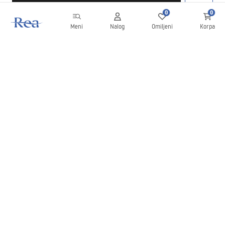
0
0
Meni
Nalog
Omiljeni
Korpa
Bilten
Budite u toku sa novostima i promocijama!
Prijavite se
Unošenjem i potvrđivanjem svojih podataka saglasni ste da
primate bilten prema uslovima navedenim u
Pravilima
.