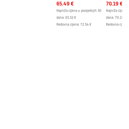
65.49 €
70.19 €
Najniža cijena u posljednjih 30
Najniža cijena 
dana:
65.52 €
dana:
70.22 €
Redovna cijena
:
72.54 €
Redovna cijena