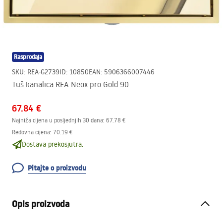
Rasprodaja
SKU
:
REA-G2739
ID
:
10850
EAN
:
5906366007446
Tuš kanalica REA Neox pro Gold 90
67.84 €
Najniža cijena u posljednjih 30 dana:
67.78 €
Redovna cijena
:
70.19 €
Dostava prekosjutra.
Pitajte o proizvodu
Opis proizvoda