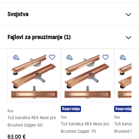
Svojstva
Typ odpływu
Regularny
Fajlovi za preuzimanje (1)
Tip sifona
360° rotirajući
Długość odpływu (cm)
90
Montažne upute
Materiał odpływu
Stal nierdzewna AISI 304
LINEAR-3.pdf
Boja
Svijetlo zlato
Vrsta maske
jednostrano lijepljenje pločice
Przepustowość
0,45 l/s
Powłoka
Nano Flex
Rasprodaja
Rasprodaja
Jamstvo
120 meseci za čeličnu
Rea
konstrukciju, 24 meseca za
Tuš kanalica REA Neox pro
Rea
Rea
Tuš kanalica REA Neox pro
Tuš kanalica
ostale elemente
Brushed Copper 60
Brushed Copper 70
Brushed Copp
63.00 €