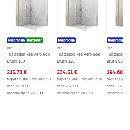
Podešavanje visine
Da
Min. visina
1090
mm
Garantni uslovi
Max. visina
1450
mm
Warranty_Terms_and_Conditions_Faucets_-_5.pdf
Izljev za kadu
Da, pomična
Rasprodaja
Bestseller
Rasprodaja
Rasprodaja
Podešavanje tlaka
Da
Uputstvo za montažu
Rea
Rea
Rea
Sustav Anti-Calc
Da
shower_set.pdf
Tuš zaslon Rea Aero Gold
Tuš zaslon Rea Aero Gold
Tuš zaslon R
Tehnologija premazivanja
PVD
Brush 100
Brush 120
Brush 90
Razmak priključaka
150
mm
215.73 €
234.51 €
194.60 €
Jamstvo
24 mjeseca
Najniža cijena u posljednjih 30
Najniža cijena u posljednjih 30
Najniža cijena 
dana:
215.97 €
dana:
234.77 €
dana:
194.82 €
Redovna cijena
:
229.81 €
Redovna cijena
:
248.59 €
Redovna cijena