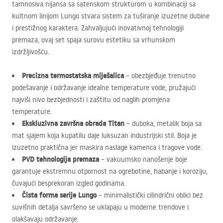
tamnosiva nijansa sa satenskom strukturom u kombinaciji sa
kultnom linijom Lungo stvara sistem za tuširanje izuzetne dubine
i prestižnog karaktera. Zahvaljujući inovativnoj tehnologiji
premaza, ovaj set spaja surovu estetiku sa vrhunskom
izdržljivošću.
Precizna termostatska miješalica
– obezbjeđuje trenutno
podešavanje i održavanje idealne temperature vode, pružajući
najviši nivo bezbjednosti i zaštitu od naglih promjena
temperature.
Ekskluzivna završna obrada Titan
– duboka, metalik boja sa
mat sjajem koja kupatilu daje luksuzan industrijski stil. Boja je
izuzetno praktična jer maskira naslage kamenca i tragove vode.
PVD
tehnologija premaza
– vakuumsko nanošenje boje
garantuje ekstremnu otpornost na ogrebotine, habanje i koroziju,
čuvajući besprekoran izgled godinama.
Čista forma serije Lungo
– minimalistički cilindrični oblici bez
suvišnih detalja savršeno se uklapaju u moderne trendove i
olakšavaju održavanje.