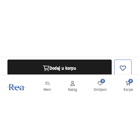
Dodaj u korpu
0
0
Meni
Nalog
Omiljeni
Korpa
Bilten
Budite u toku sa novostima i promocijama!