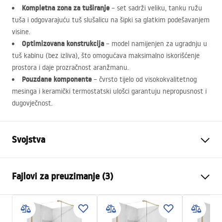
Kompletna zona za tuširanje
– set sadrži veliku, tanku ružu
tuša i odgovarajuću tuš slušalicu na šipki sa glatkim podešavanjem
visine.
Optimizovana konstrukcija
– model namijenjen za ugradnju u
tuš kabinu (bez izliva), što omogućava maksimalno iskorišćenje
prostora i daje prozračnost aranžmanu.
Pouzdane komponente
– čvrsto tijelo od visokokvalitetnog
mesinga i keramički termostatski ulošci garantuju nepropusnost i
dugovječnost.
Svojstva
Boja
Titan
Fajlovi za preuzimanje (3)
Materijal
Mjed, ABS
Vrsta slavine
Jednoručna
Informacije o bezbjednosti
Način montaže
Nadžbukni
Safety_Information_Shower_set.pdf