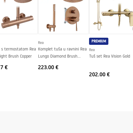
PREMIUM
Rea
t s termostatom Rea
Komplet tuša u ravnini Rea
Rea
Light Brush Copper
Lungo Diamond Brush
Tuš set Rea Vision Gold
Copper + BOX
77 €
223.00 €
202.00 €