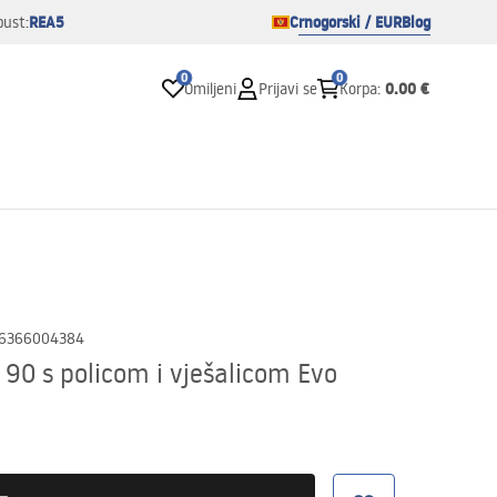
REA5
Crnogorski / EUR
Blog
pust:
0
0
0.00 €
Omiljeni
Prijavi se
Korpa
:
6366004384
 90 s policom i vješalicom Evo