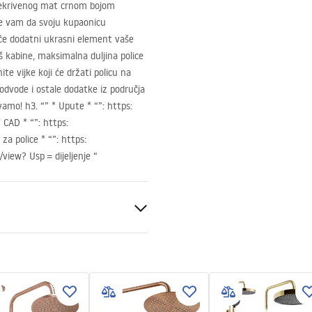
prekrivenog mat crnom bojom
će vam da svoju kupaonicu
će dodatni ukrasni element vaše
uš kabine, maksimalna duljina police
te vijke koji će držati policu na
 odvode i ostale dodatke iz područja
mo! h3. “” * Upute * “”: https:
*
CAD
* “”: https:
za police * “”: https:
iew? Usp = dijeljenje “
nt 8mm