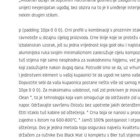
„Moderan dizajn sa suptilnim natruhama geometrije zasigurno će 
unijeti nevjerojatan ugođaj, bez obzira na to je li uređenje interi
nekim drugim stilom.
p {padding: 10px 0 0 0}. Crni profili u kombinaciji s prozirnim st
ravnoteže u dizajnu cijelog proizvoda. Crne linije koje se protežu 
izbalansiran uzorak, još su jedna vrijednost koja godi oku i najis
aluminijska ruka svojim minimalizmom zaokružuje cijelu kompozic
tuš stijena nije samo neophodna za svakodnevnu higijenu, već je
koji zaslužujete nakon dugog dana. Potrudili smo se da, uz vrhu
i jedinstveni element u vašoj kupaonici te da ugodi ne samo vaše
Dopustite sebi da vaša kupaonica postane nešto više od samog m
10px 0 0 0}. Za maksimalnu udobnost, naš zid prekriven je ino
Clean *, to je tehnologija koja vam omogućuje da održavate zid
napor. Održavajte savršenu čistoću bez upotrebe jakih deterdžen
štiti staklo tuš kabine od oštećenja. * Crna boja se nanosi u proc
zajedno s listom na 600-800°C. * Jamči 100% postojanost i otpo
oštećenja. Ovo je jedina metoda koja osigurava najveću kvalitetu i
držačem za ručnike Evo Black Mat U kompletu s Bler tuš stijenom