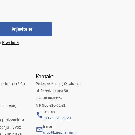
Prijavite se
 u
Pravilima
.
Kontakt
oljskom tržištu
Podlasiak Andrzej Cylwik sp. k.
ul. Przędzalniana 60
15-688 Białystok
 potrebe,
NIP 966-216-01-21
Telefon
+385 91 765 9323
m proizvodima.
E-mail
odnju i uvoz
ured@kupaona-rea.hr
e i kuhinjske