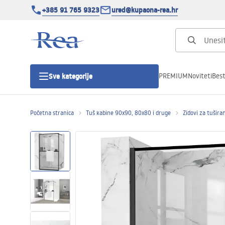
+385 91 765 9323
ured@kupaona-rea.hr
PREMIUM
Noviteti
Best
Sve kategorije
Početna stranica
Tuš kabine 90x90, 80x80 i druge
Zidovi za tušira
Tuš kabine
Tuš vrata
Tuš kade
Linearni odvodi