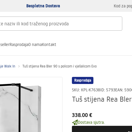
Besplatna Dostava
Kod za po
seller
Rasprodaja
O nama
Kontakt
nje Walk In
Tuš stijena Rea Bler 90 s policom i vješalicom Evo
Rasprodaja
SKU
:
KPL-K7638
ID
:
5793
EAN
:
590
Tuš stijena Rea Bler
338.00 €
Dostava sjutra.