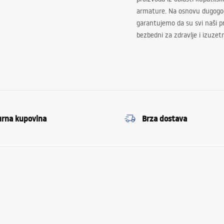
armature. Na osnovu dugogod
garantujemo da su svi naši 
bezbedni za zdravlje i izuzet
urna kupovina
Brza dostava