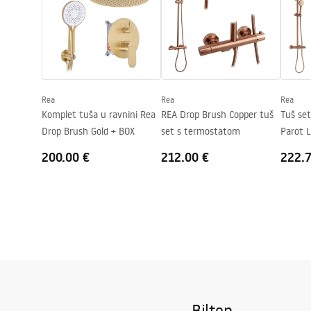
Seria
Bler
Smjer kabine
Univerzalan
Jamstvo
24 mjeseca
Rea
Rea
Rea
Komplet tuša u ravnini Rea
REA Drop Brush Copper tuš
Tuš se
Drop Brush Gold + BOX
set s termostatom
Parot 
200.00 €
212.00 €
222.
Bilten