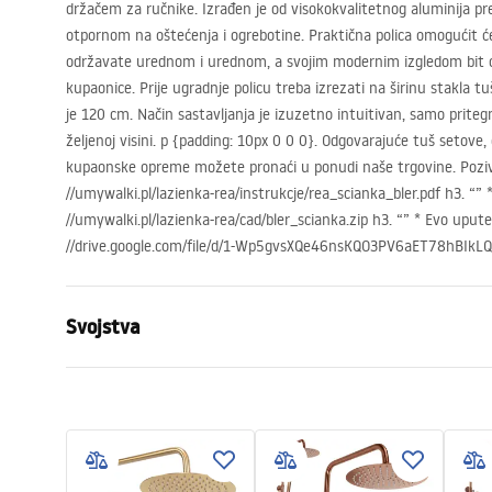
držačem za ručnike. Izrađen je od visokokvalitetnog aluminija 
otpornom na oštećenja i ogrebotine. Praktična polica omogućit 
održavate urednom i urednom, a svojim modernim izgledom bit 
kupaonice. Prije ugradnje policu treba izrezati na širinu stakla t
je 120 cm. Način sastavljanja je izuzetno intuitivan, samo pritegni
željenoj visini. p {padding: 10px 0 0 0}. Odgovarajuće tuš setove,
kupaonske opreme možete pronaći u ponudi naše trgovine. Poziva
//umywalki.pl/lazienka-rea/instrukcje/rea_scianka_bler.pdf h3. “” 
//umywalki.pl/lazienka-rea/cad/bler_scianka.zip h3. “” * Evo upute 
//drive.google.com/file/d/1-Wp5gvsXQe46nsKQO3PV6aET78hBIkLQ/v
Svojstva
Dimenzije (vrata x fiksna stijenka)
90
Boja
Crn
Tip kabine
Walk-in
Boja stakla
Transpare