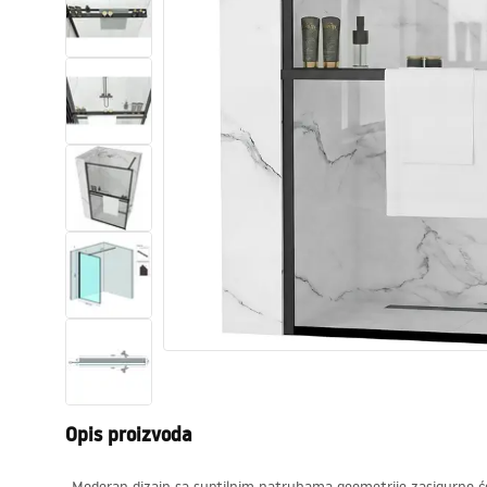
Zahodi, toaleti
Umivaonici
Kade i paravani
Miješalice, pipe, slavine
Tuševi
Kitchen
Kupaonski pribor
Opis proizvoda