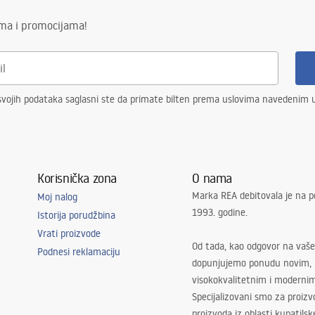
ima i promocijama!
vojih podataka saglasni ste da primate bilten prema uslovima navedenim
Korisnička zona
O nama
Marka REA debitovala je na p
Moj nalog
1993. godine.
Istorija porudžbina
Vrati proizvode
Od tada, kao odgovor na vaše
Podnesi reklamaciju
dopunjujemo ponudu novim,
visokokvalitetnim i moderni
Specijalizovani smo za proizv
proizvoda iz oblasti kupatilsk