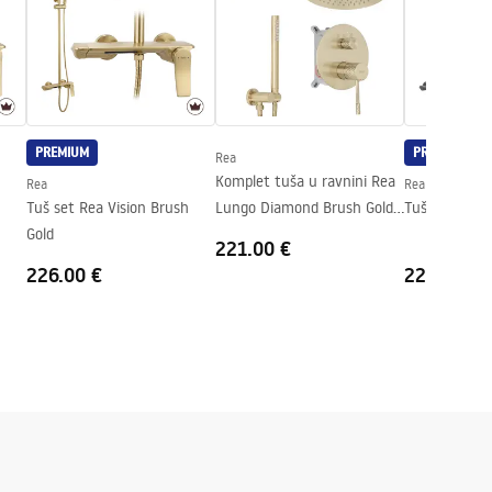
PREMIUM
PREMIUM
Rea
Komplet tuša u ravnini Rea
Rea
Rea
Tuš set Rea Vision Brush
Lungo Diamond Brush Gold
Tuš set Rea V
Gold
+ BOX
221.00 €
226.00 €
226.00 €