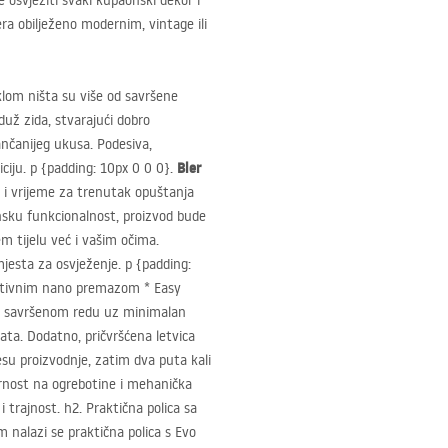
osvježiti svaki kupaonski dekor i
jera obilježeno modernim, vintage ili
aklom ništa su više od savršene
duž zida, stvarajući dobro
tančanijeg ukusa. Podesiva,
Bler
iju. p {padding: 10px 0 0 0}.
 i vrijeme za trenutak opuštanja
nsku funkcionalnost, proizvod bude
m tijelu već i vašim očima.
jesta za osvježenje. p {padding:
vativnim nano premazom * Easy
 u savršenom redu uz minimalan
ata. Dodatno, pričvršćena letvica
esu proizvodnje, zatim dva puta kali
rnost na ogrebotine i mehanička
 trajnost. h2. Praktična polica sa
 nalazi se praktična polica s Evo