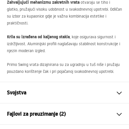
Zahvaljujući mehanizmu zakretnih vrata
otvaraju se tiho i
glatko, pružajući visoku udobnost u svakodnevnoj upotrebi. Odličan
su izbor za kupaonice gdje je važna kombinacija estetike i
praktičnosti.
Krila su izrađena od kaljenog stakla
, koje osigurava sigurnost i
izdržljivost. Aluminijski profili naglašavaju stabilnost konstrukcije i
njezin moderan izgled.
Primo Swing vrata dizajnirana su za ugradnju u tuš niše i pružaju
pouzdano korištenje čak i pri pojačanoj svakodnevnoj upotrebi.
Svojstva
Kako otvoriti vrata
Na kip
Fajlovi za preuzimanje (2)
Veličina vrata
80
Smjer vrata
Univerzalan