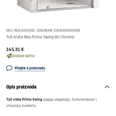
SKU
:
REA-K2563
ID
:
12029
EAN
:
5906366020308
Tuš vrata Rea Primo Swing 80 Chrome
145.31 €
Dostava sjutra.
Pitajte o proizvodu
Opis proizvoda
Tuš vrata Primo Swing
spajaju eleganciju, funkcionalnost i
vrhunsku kvalitetu.