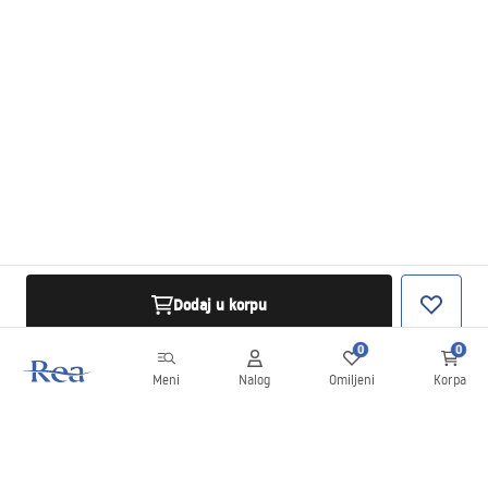
Dodaj u korpu
0
0
Meni
Nalog
Omiljeni
Korpa
Bilten