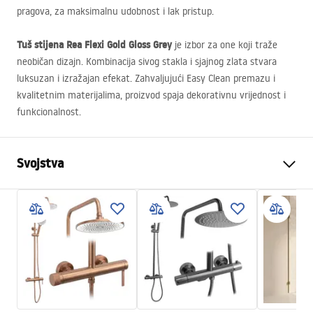
pragova, za maksimalnu udobnost i lak pristup.
Tuš stijena Rea Flexi Gold Gloss Grey
je izbor za one koji traže
neobičan dizajn. Kombinacija sivog stakla i sjajnog zlata stvara
luksuzan i izražajan efekat. Zahvaljujući Easy Clean premazu i
kvalitetnim materijalima, proizvod spaja dekorativnu vrijednost i
funkcionalnost.
Svojstva
Dimenzije (vrata x fiksna
120
stijenka)
Boja
Svijetlo zlato
Tip kabine
Walk-in
Boja stakla
Sivo 8mm
Seria
Flexi