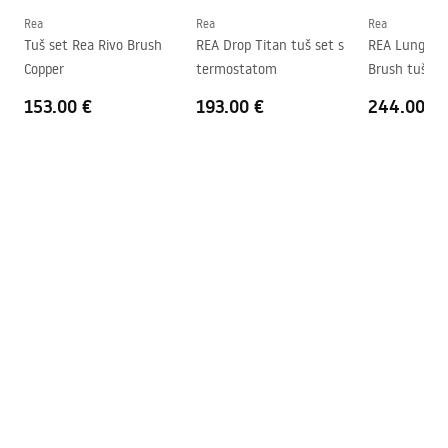
Montaža
Na tuš kadi ili podu
Rea
Rea
Rea
Tuš set Rea Rivo Brush
REA Drop Titan tuš set s
REA Lungo D
Visina (mm)
1950
mm
Copper
termostatom
Brush tuš set
Smjer kabine
Univerzalan
termostato
153.00 €
193.00 €
244.00 €
Jamstvo
24 mjeseca
Premaz Easy Clean
Da, na jednoj strani stakla.