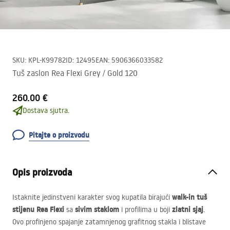
SKU
:
KPL-K99782
ID
:
12495
EAN
:
5906366033582
Tuš zaslon Rea Flexi Grey / Gold 120
260.00 €
Dostava sjutra.
Pitajte o proizvodu
Opis proizvoda
walk-in tuš
Istaknite jedinstveni karakter svog kupatila birajući
stijenu Rea Flexi
sivim staklom
zlatni sjaj
sa
i profilima u boji
.
Ovo profinjeno spajanje zatamnjenog grafitnog stakla i blistave