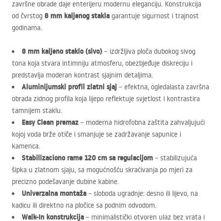
završne obrade daje enterijeru modernu eleganciju. Konstrukcija
8 mm kaljenog stakla
od čvrstog
garantuje sigurnost i trajnost
godinama.
8 mm kaljeno staklo (sivo)
– izdržljiva ploča dubokog sivog
tona koja stvara intimniju atmosferu, obezbjeđuje diskreciju i
predstavlja moderan kontrast sjajnim detaljima.
Aluminijumski profil zlatni sjaj
– efektna, ogledalasta završna
obrada zidnog profila koja lijepo reflektuje svjetlost i kontrastira
tamnijem staklu.
Easy Clean premaz
– moderna hidrofobna zaštita zahvaljujući
kojoj voda brže otiče i smanjuje se zadržavanje sapunice i
kamenca.
Stabilizaciono rame 120 cm sa regulacijom
– stabilizujuća
šipka u zlatnom sjaju, sa mogućnošću skraćivanja po mjeri za
precizno podešavanje dubine kabine.
Univerzalna montaža
– sloboda ugradnje: desno ili lijevo, na
kadicu ili direktno na pločice sa podnim odvodom.
Walk-In konstrukcija
– minimalistički otvoren ulaz bez vrata i