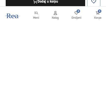
Dodaj u korpu
0
0
Meni
Nalog
Omiljeni
Korpa
Bilten
Budite u toku sa novostima i promocijama!
Prijavite se
Unošenjem i potvrđivanjem svojih podataka saglasni ste da
primate bilten prema uslovima navedenim u
Pravilima
.